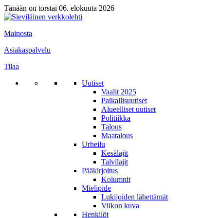
Tänään on torstai 06. elokuuta 2026
Mainosta
Asiakaspalvelu
Tilaa
Uutiset
Vaalit 2025
Paikallisuutiset
Alueelliset uutiset
Politiikka
Talous
Maatalous
Urheilu
Kesälajit
Talvilajit
Pääkirjoitus
Kolumnit
Mielipide
Lukijoiden lähettämät
Viikon kuva
Henkilöt