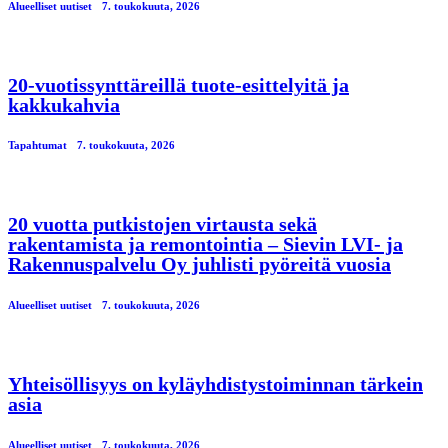
Alueelliset uutiset
7. toukokuuta, 2026
20-vuotissynttäreillä tuote-esittelyitä ja
kakkukahvia
Tapahtumat
7. toukokuuta, 2026
20 vuotta putkistojen virtausta sekä
rakentamista ja remontointia – Sievin LVI- ja
Rakennuspalvelu Oy juhlisti pyöreitä vuosia
Alueelliset uutiset
7. toukokuuta, 2026
Yhteisöllisyys on kyläyhdistystoiminnan tärkein
asia
Alueelliset uutiset
7. toukokuuta, 2026