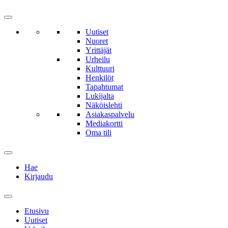
Uutiset
Nuoret
Yrittäjät
Urheilu
Kulttuuri
Henkilöt
Tapahtumat
Lukijalta
Näköislehti
Asiakaspalvelu
Mediakortti
Oma tili
Hae
Kirjaudu
Etusivu
Uutiset