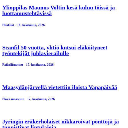
Ylioppilas Maunus Voltin kesä kuluu töissä ja
luottamustehtävissä
Henkilöt
18. kesäkuuta, 2026
Scanfil 50 vuotta, yhtiö kutsui eläköityneet
työntekijät juhlavierailulle
Paikallisuutiset
17. kesäkuuta, 2026
Maasydänjärvellä vietettiin iloista Vapapäivää
Elävä maaseutu
17. kesäkuuta, 2026
Jyringin eräkerholaiset nikkaroivat pönttöjä ja
tunnistivat lintulajeja