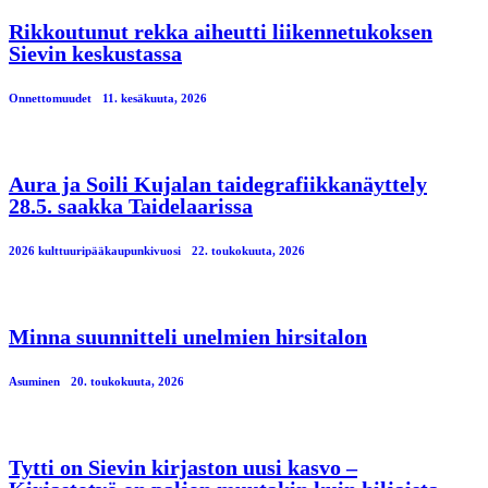
Rikkoutunut rekka aiheutti liikennetukoksen
Sievin keskustassa
Onnettomuudet
11. kesäkuuta, 2026
Aura ja Soili Kujalan taidegrafiikkanäyttely
28.5. saakka Taidelaarissa
2026 kulttuuripääkaupunkivuosi
22. toukokuuta, 2026
Minna suunnitteli unelmien hirsitalon
Asuminen
20. toukokuuta, 2026
Tytti on Sievin kirjaston uusi kasvo –