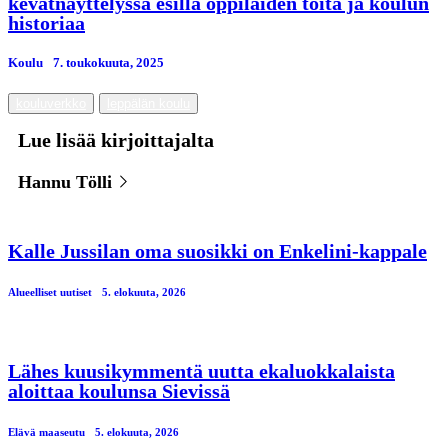
kevätnäyttelyssä esillä oppilaiden töitä ja koulun
historiaa
Koulu
7. toukokuuta, 2025
kouluverkko
leppälän koulu
Lue lisää kirjoittajalta
Hannu Tölli
Kalle Jussilan oma suosikki on Enkelini-kappale
Alueelliset uutiset
5. elokuuta, 2026
Lähes kuusikymmentä uutta ekaluokkalaista
aloittaa koulunsa Sievissä
Elävä maaseutu
5. elokuuta, 2026