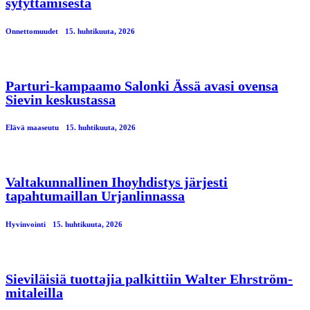
sytyttämisestä
Onnettomuudet
15. huhtikuuta, 2026
Parturi-kampaamo Salonki Ässä avasi ovensa
Sievin keskustassa
Elävä maaseutu
15. huhtikuuta, 2026
Valtakunnallinen Ihoyhdistys järjesti
tapahtumaillan Urjanlinnassa
Hyvinvointi
15. huhtikuuta, 2026
Sieviläisiä tuottajia palkittiin Walter Ehrström-
mitaleilla