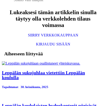
Lukeaksesi tämän artikkelin sinulla
täytyy olla verkkolehden tilaus
voimassa
SIIRRY VERKKOKAUPPAAN
KIRJAUDU SISÄÄN
Aiheeseen liittyvää
Leppälän sukujuhlaa vietettiin Leppälän
koululla
Tapahtumat
30. heinäkuuta, 2025
Leppälän koululaisten hydrokopterit pörisivät