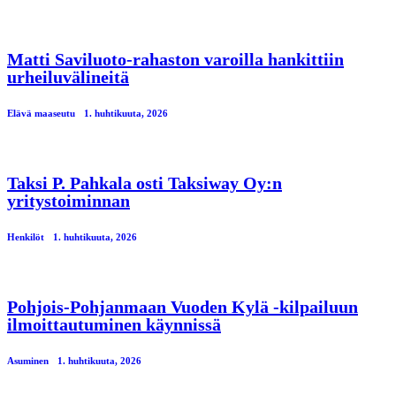
Matti Saviluoto-rahaston varoilla hankittiin
urheiluvälineitä
Elävä maaseutu
1. huhtikuuta, 2026
Taksi P. Pahkala osti Taksiway Oy:n
yritystoiminnan
Henkilöt
1. huhtikuuta, 2026
Pohjois-Pohjanmaan Vuoden Kylä -kilpailuun
ilmoittautuminen käynnissä
Asuminen
1. huhtikuuta, 2026