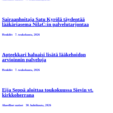
Sairaanhoitaja Satu Kyrölä täydentää
lääkäriasema NilaC:in palvelutarjontaa
Henkilöt
7. toukokuuta, 2026
Apteekkari haluaisi lisätä lääkehoidon
arvioinnin palveluja
Henkilöt
7. toukokuuta, 2026
Eija Seppä aloittaa toukokuussa Sievin vt.
kirkkoherrana
Alueelliset uutiset
30. huhtikuuta, 2026