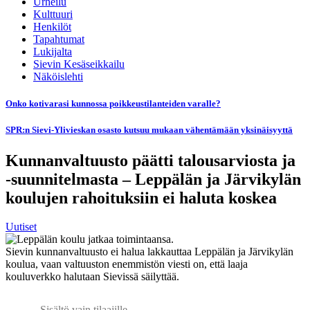
Urheilu
Kulttuuri
Henkilöt
Tapahtumat
Lukijalta
Sievin Kesäseikkailu
Näköislehti
Onko kotivarasi kunnossa poikkeustilanteiden varalle?
SPR:n Sievi-Ylivieskan osasto kutsuu mukaan vähentämään yksinäisyyttä
Kunnanvaltuusto päätti talousarviosta ja
-suunnitelmasta – Leppälän ja Järvikylän
koulujen rahoituksiin ei haluta koskea
Uutiset
Sievin kunnanvaltuusto ei halua lakkauttaa Leppälän ja Järvikylän
koulua, vaan valtuuston enemmistön viesti on, että laaja
kouluverkko halutaan Sievissä säilyttää.
Sisältö vain tilaajille