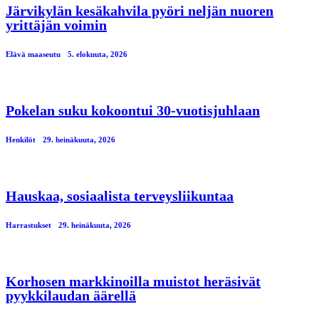
Järvikylän kesäkahvila pyöri neljän nuoren
yrittäjän voimin
Elävä maaseutu
5. elokuuta, 2026
Pokelan suku kokoontui 30-vuotisjuhlaan
Henkilöt
29. heinäkuuta, 2026
Hauskaa, sosiaalista terveysliikuntaa
Harrastukset
29. heinäkuuta, 2026
Korhosen markkinoilla muistot heräsivät
pyykkilaudan äärellä