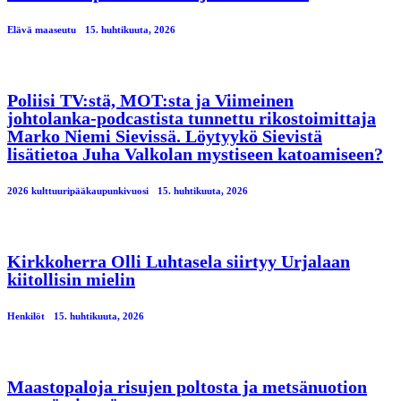
Elävä maaseutu
15. huhtikuuta, 2026
Poliisi TV:stä, MOT:sta ja Viimeinen
johtolanka-podcastista tunnettu rikostoimittaja
Marko Niemi Sievissä. Löytyykö Sievistä
lisätietoa Juha Valkolan mystiseen katoamiseen?
2026 kulttuuripääkaupunkivuosi
15. huhtikuuta, 2026
Kirkkoherra Olli Luhtasela siirtyy Urjalaan
kiitollisin mielin
Henkilöt
15. huhtikuuta, 2026
Maastopaloja risujen poltosta ja metsänuotion