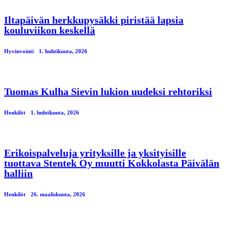
Iltapäivän herkkupysäkki piristää lapsia
kouluviikon keskellä
Hyvinvointi
1. huhtikuuta, 2026
Tuomas Kulha Sievin lukion uudeksi rehtoriksi
Henkilöt
1. huhtikuuta, 2026
Erikoispalveluja yrityksille ja yksityisille
tuottava Stentek Oy muutti Kokkolasta Päivälän
halliin
Henkilöt
26. maaliskuuta, 2026