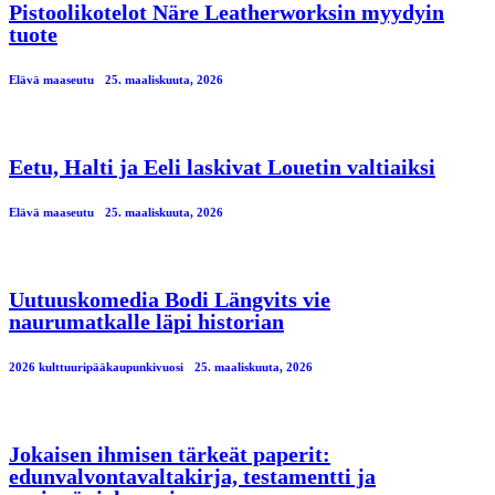
Pistoolikotelot Näre Leatherworksin myydyin
tuote
Elävä maaseutu
25. maaliskuuta, 2026
Eetu, Halti ja Eeli laskivat Louetin valtiaiksi
Elävä maaseutu
25. maaliskuuta, 2026
Uutuuskomedia Bodi Längvits vie
naurumatkalle läpi historian
2026 kulttuuripääkaupunkivuosi
25. maaliskuuta, 2026
Jokaisen ihmisen tärkeät paperit:
edunvalvontavaltakirja, testamentti ja