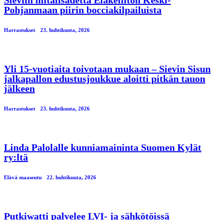
Pohjanmaan piirin bocciakilpailuista
Harrastukset
23. huhtikuuta, 2026
Yli 15-vuotiaita toivotaan mukaan – Sievin Sisun
jalkapallon edustusjoukkue aloitti pitkän tauon
jälkeen
Harrastukset
23. huhtikuuta, 2026
Linda Palolalle kunniamaininta Suomen Kylät
ry:ltä
Elävä maaseutu
22. huhtikuuta, 2026
Putkiwatti palvelee LVI- ja sähkötöissä