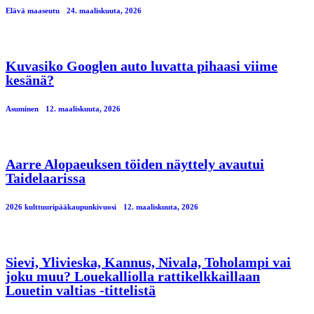
Elävä maaseutu
24. maaliskuuta, 2026
Kuvasiko Googlen auto luvatta pihaasi viime
kesänä?
Asuminen
12. maaliskuuta, 2026
Aarre Alopaeuksen töiden näyttely avautui
Taidelaarissa
2026 kulttuuripääkaupunkivuosi
12. maaliskuuta, 2026
Sievi, Ylivieska, Kannus, Nivala, Toholampi vai
joku muu? Louekalliolla rattikelkkaillaan
Louetin valtias -tittelistä