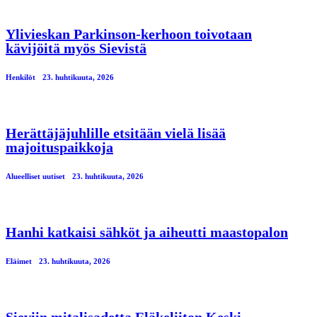
Ylivieskan Parkinson-kerhoon toivotaan
kävijöitä myös Sievistä
Henkilöt
23. huhtikuuta, 2026
Herättäjäjuhlille etsitään vielä lisää
majoituspaikkoja
Alueelliset uutiset
23. huhtikuuta, 2026
Hanhi katkaisi sähköt ja aiheutti maastopalon
Eläimet
23. huhtikuuta, 2026
Sieviin mitalisadetta Eläkeliiton Keski-