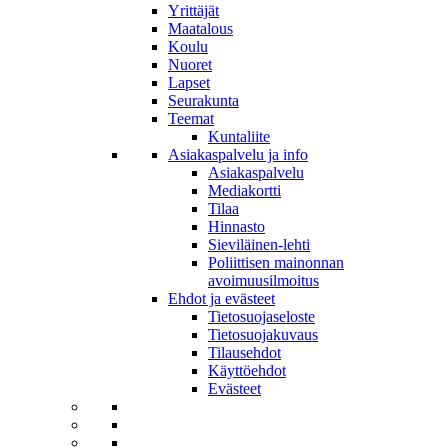
Yrittäjät
Maatalous
Koulu
Nuoret
Lapset
Seurakunta
Teemat
Kuntaliite
Asiakaspalvelu ja info
Asiakaspalvelu
Mediakortti
Tilaa
Hinnasto
Sieviläinen-lehti
Poliittisen mainonnan
avoimuusilmoitus
Ehdot ja evästeet
Tietosuojaseloste
Tietosuojakuvaus
Tilausehdot
Käyttöehdot
Evästeet