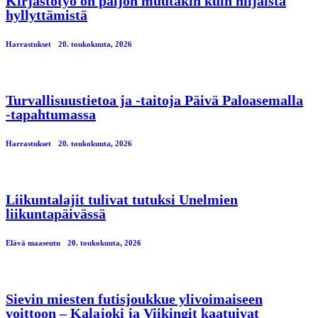
Kirjastotyö on paljon muutakin kuin hiljaista
hyllyttämistä
Harrastukset
20. toukokuuta, 2026
Turvallisuustietoa ja -taitoja Päivä Paloasemalla
-tapahtumassa
Harrastukset
20. toukokuuta, 2026
Liikuntalajit tulivat tutuksi Unelmien
liikuntapäivässä
Elävä maaseutu
20. toukokuuta, 2026
Sievin miesten futisjoukkue ylivoimaiseen
voittoon – Kalajoki ja Viikingit kaatuivat