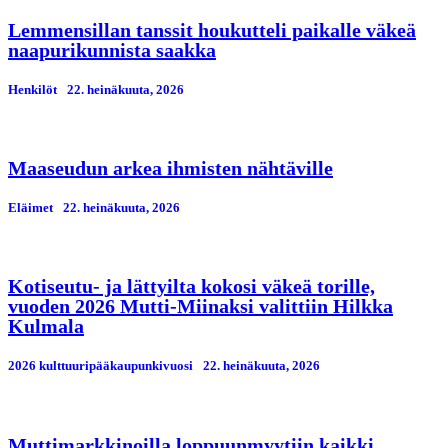
Lemmensillan tanssit houkutteli paikalle väkeä
naapurikunnista saakka
Henkilöt
22. heinäkuuta, 2026
Maaseudun arkea ihmisten nähtäville
Eläimet
22. heinäkuuta, 2026
Kotiseutu- ja lättyilta kokosi väkeä torille,
vuoden 2026 Mutti-Miinaksi valittiin Hilkka
Kulmala
2026 kulttuuripääkaupunkivuosi
22. heinäkuuta, 2026
Muttimarkkinoilla loppuunmyytiin kaikki