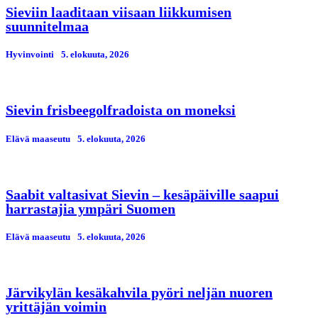
Sieviin laaditaan viisaan liikkumisen
suunnitelmaa
Hyvinvointi
5. elokuuta, 2026
Sievin frisbeegolfradoista on moneksi
Elävä maaseutu
5. elokuuta, 2026
Saabit valtasivat Sievin – kesäpäiville saapui
harrastajia ympäri Suomen
Elävä maaseutu
5. elokuuta, 2026
Järvikylän kesäkahvila pyöri neljän nuoren
yrittäjän voimin