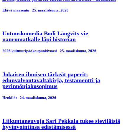
Elävä maaseutu
25. maaliskuuta, 2026
Uutuuskomedia Bodi Längvits vie
naurumatkalle läpi historian
2026 kulttuuripääkaupunkivuosi
25. maaliskuuta, 2026
Jokaisen ihmisen tärkeät paperit:
edunvalvontavaltakirja, testamentti ja
perinnönjakosopimus
Henkilöt
24. maaliskuuta, 2026
Liikuntaneuvoja Sari Pekkala tukee sieviläisiä
hyvinvointinsa edistämisessä