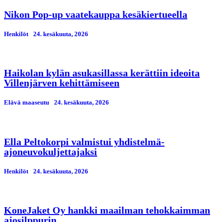
Nikon Pop-up vaatekauppa kesäkiertueella
Henkilöt
24. kesäkuuta, 2026
Haikolan kylän asukasillassa kerättiin ideoita
Villenjärven kehittämiseen
Elävä maaseutu
24. kesäkuuta, 2026
Ella Peltokorpi valmistui yhdistelmä-
ajoneuvokuljettajaksi
Henkilöt
24. kesäkuuta, 2026
KoneJaket Oy hankki maailman tehokkaimman
ajosilppurin