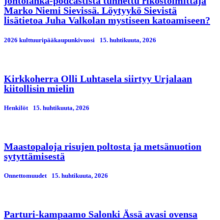
johtolanka-podcastista tunnettu rikostoimittaja
Marko Niemi Sievissä. Löytyykö Sievistä
lisätietoa Juha Valkolan mystiseen katoamiseen?
2026 kulttuuripääkaupunkivuosi
15. huhtikuuta, 2026
Kirkkoherra Olli Luhtasela siirtyy Urjalaan
kiitollisin mielin
Henkilöt
15. huhtikuuta, 2026
Maastopaloja risujen poltosta ja metsänuotion
sytyttämisestä
Onnettomuudet
15. huhtikuuta, 2026
Parturi-kampaamo Salonki Ässä avasi ovensa