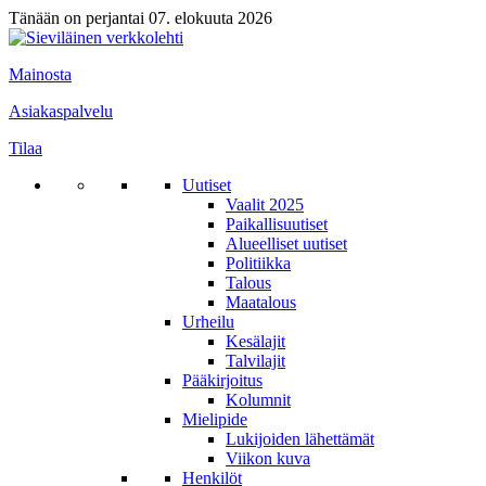
Tänään on perjantai 07. elokuuta 2026
Mainosta
Asiakaspalvelu
Tilaa
Uutiset
Vaalit 2025
Paikallisuutiset
Alueelliset uutiset
Politiikka
Talous
Maatalous
Urheilu
Kesälajit
Talvilajit
Pääkirjoitus
Kolumnit
Mielipide
Lukijoiden lähettämät
Viikon kuva
Henkilöt