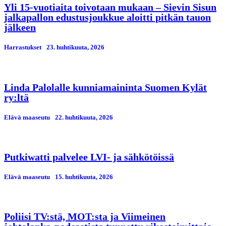
Yli 15-vuotiaita toivotaan mukaan – Sievin Sisun
jalkapallon edustusjoukkue aloitti pitkän tauon
jälkeen
Harrastukset
23. huhtikuuta, 2026
Linda Palolalle kunniamaininta Suomen Kylät
ry:ltä
Elävä maaseutu
22. huhtikuuta, 2026
Putkiwatti palvelee LVI- ja sähkötöissä
Elävä maaseutu
15. huhtikuuta, 2026
Poliisi TV:stä, MOT:sta ja Viimeinen