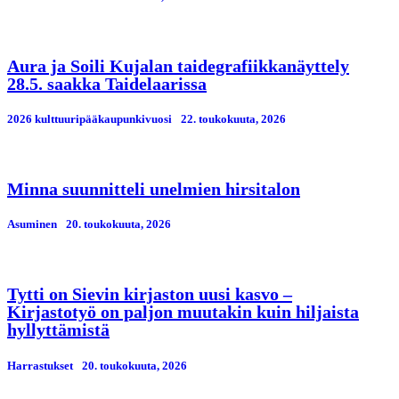
Aura ja Soili Kujalan taidegrafiikkanäyttely
28.5. saakka Taidelaarissa
2026 kulttuuripääkaupunkivuosi
22. toukokuuta, 2026
Minna suunnitteli unelmien hirsitalon
Asuminen
20. toukokuuta, 2026
Tytti on Sievin kirjaston uusi kasvo –
Kirjastotyö on paljon muutakin kuin hiljaista
hyllyttämistä
Harrastukset
20. toukokuuta, 2026