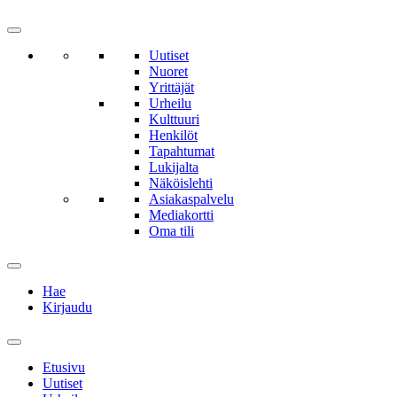
Uutiset
Nuoret
Yrittäjät
Urheilu
Kulttuuri
Henkilöt
Tapahtumat
Lukijalta
Näköislehti
Asiakaspalvelu
Mediakortti
Oma tili
Hae
Kirjaudu
Etusivu
Uutiset