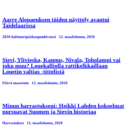
Aarre Alopaeuksen töiden näyttely avautui
Taidelaarissa
2026 kulttuuripääkaupunkivuosi
12. maaliskuuta, 2026
Sievi, Ylivieska, Kannus, Nivala, Toholampi vai
joku muu? Louekalliolla rattikelkkaillaan
Louetin valtias -tittelistä
Elävä maaseutu
12. maaliskuuta, 2026
Minun harrastukseni: Heikki Lahden kokoelmat
pursuavat Suomen ja Sievin historiaa
Harrastukset
12. maaliskuuta, 2026