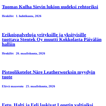
Tuomas Kulha Sievin lukion uudeksi rehtoriksi
Henkilöt
1. huhtikuuta, 2026
Erikoispalveluja yrityksille ja yksityisille
tuottava Stentek Oy muutti Kokkolasta Päivälän
halliin
Henkilöt
26. maaliskuuta, 2026
Pistoolikotelot Näre Leatherworksin myydyin
tuote
Elävä maaseutu
25. maaliskuuta, 2026
Eetu, Halti ja Eeli laskivat Louetin valtiaiksi