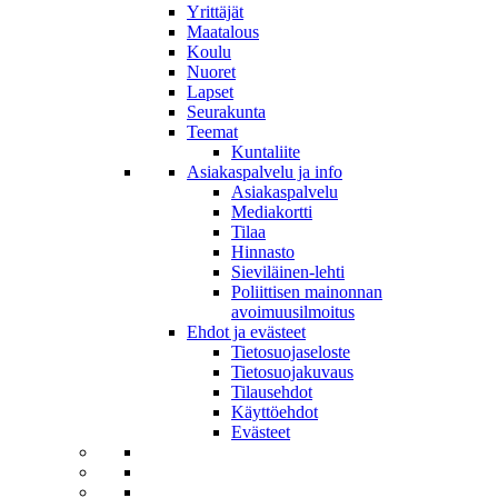
Yrittäjät
Maatalous
Koulu
Nuoret
Lapset
Seurakunta
Teemat
Kuntaliite
Asiakaspalvelu ja info
Asiakaspalvelu
Mediakortti
Tilaa
Hinnasto
Sieviläinen-lehti
Poliittisen mainonnan
avoimuusilmoitus
Ehdot ja evästeet
Tietosuojaseloste
Tietosuojakuvaus
Tilausehdot
Käyttöehdot
Evästeet