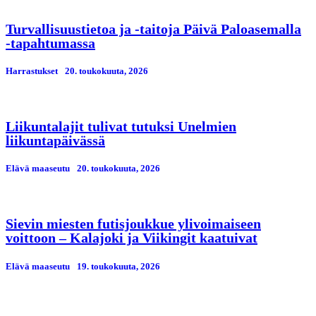
Turvallisuustietoa ja -taitoja Päivä Paloasemalla
-tapahtumassa
Harrastukset
20. toukokuuta, 2026
Liikuntalajit tulivat tutuksi Unelmien
liikuntapäivässä
Elävä maaseutu
20. toukokuuta, 2026
Sievin miesten futisjoukkue ylivoimaiseen
voittoon – Kalajoki ja Viikingit kaatuivat
Elävä maaseutu
19. toukokuuta, 2026