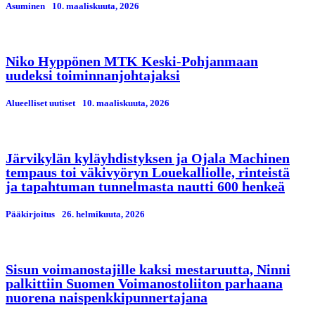
Asuminen
10. maaliskuuta, 2026
Niko Hyppönen MTK Keski-Pohjanmaan
uudeksi toiminnanjohtajaksi
Alueelliset uutiset
10. maaliskuuta, 2026
Järvikylän kyläyhdistyksen ja Ojala Machinen
tempaus toi väkivyöryn Louekalliolle, rinteistä
ja tapahtuman tunnelmasta nautti 600 henkeä
Pääkirjoitus
26. helmikuuta, 2026
Sisun voimanostajille kaksi mestaruutta, Ninni
palkittiin Suomen Voimanostoliiton parhaana
nuorena naispenkkipunnertajana