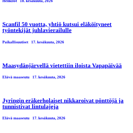
Henkilöt
18. kesäkuuta, 2026
Scanfil 50 vuotta, yhtiö kutsui eläköityneet
työntekijät juhlavierailulle
Paikallisuutiset
17. kesäkuuta, 2026
Maasydänjärvellä vietettiin iloista Vapapäivää
Elävä maaseutu
17. kesäkuuta, 2026
Jyringin eräkerholaiset nikkaroivat pönttöjä ja
tunnistivat lintulajeja
Elävä maaseutu
17. kesäkuuta, 2026