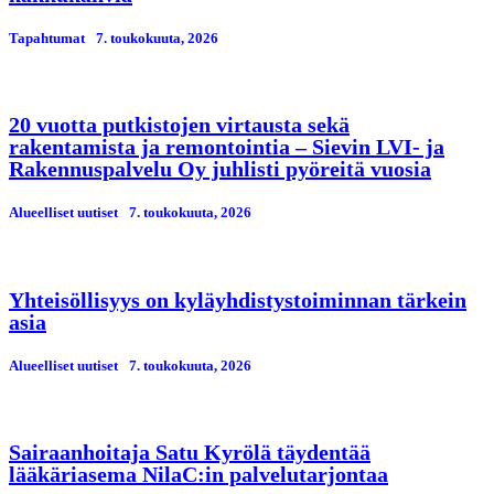
Tapahtumat
7. toukokuuta, 2026
20 vuotta putkistojen virtausta sekä
rakentamista ja remontointia – Sievin LVI- ja
Rakennuspalvelu Oy juhlisti pyöreitä vuosia
Alueelliset uutiset
7. toukokuuta, 2026
Yhteisöllisyys on kyläyhdistystoiminnan tärkein
asia
Alueelliset uutiset
7. toukokuuta, 2026
Sairaanhoitaja Satu Kyrölä täydentää
lääkäriasema NilaC:in palvelutarjontaa