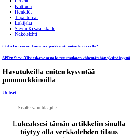
Urheilu
Kulttuuri
Henkilöt
Tapahtumat
Lukijalta
Sievin Kesäseikkailu
Näköislehti
Onko kotivarasi kunnossa poikkeustilanteiden varalle?
SPR:n Sievi-Ylivieskan osasto kutsuu mukaan vähentämään yksinäisyyttä
Havutukeilla eniten kysyntää
puumarkkinoilla
Uutiset
Sisältö vain tilaajille
Lukeaksesi tämän artikkelin sinulla
täytyy olla verkkolehden tilaus