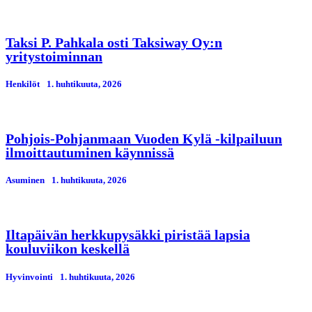
Taksi P. Pahkala osti Taksiway Oy:n
yritystoiminnan
Henkilöt
1. huhtikuuta, 2026
Pohjois-Pohjanmaan Vuoden Kylä -kilpailuun
ilmoittautuminen käynnissä
Asuminen
1. huhtikuuta, 2026
Iltapäivän herkkupysäkki piristää lapsia
kouluviikon keskellä
Hyvinvointi
1. huhtikuuta, 2026