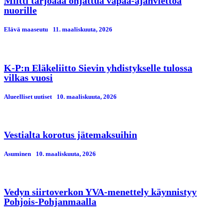
Miitti tarjoaaa ohjattua vapaa-ajanviettoa
nuorille
Elävä maaseutu
11. maaliskuuta, 2026
K-P:n Eläkeliitto Sievin yhdistykselle tulossa
vilkas vuosi
Alueelliset uutiset
10. maaliskuuta, 2026
Vestialta korotus jätemaksuihin
Asuminen
10. maaliskuuta, 2026
Vedyn siirtoverkon YVA-menettely käynnistyy
Pohjois-Pohjanmaalla