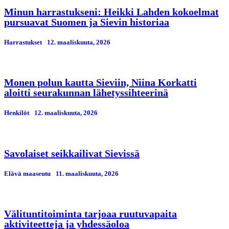
Minun harrastukseni: Heikki Lahden kokoelmat
pursuavat Suomen ja Sievin historiaa
Harrastukset
12. maaliskuuta, 2026
Monen polun kautta Sieviin, Niina Korkatti
aloitti seurakunnan lähetyssihteerinä
Henkilöt
12. maaliskuuta, 2026
Savolaiset seikkailivat Sievissä
Elävä maaseutu
11. maaliskuuta, 2026
Välituntitoiminta tarjoaa ruutuvapaita
aktiviteetteja ja yhdessäoloa