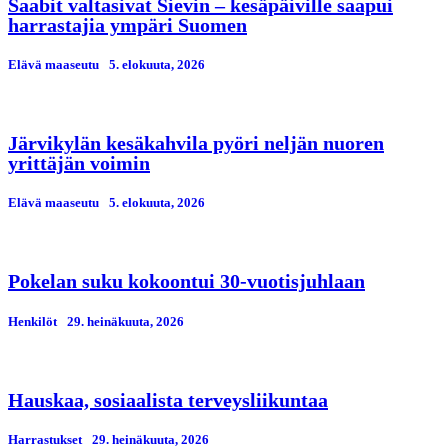
Saabit valtasivat Sievin – kesäpäiville saapui
harrastajia ympäri Suomen
Elävä maaseutu
5. elokuuta, 2026
Järvikylän kesäkahvila pyöri neljän nuoren
yrittäjän voimin
Elävä maaseutu
5. elokuuta, 2026
Pokelan suku kokoontui 30-vuotisjuhlaan
Henkilöt
29. heinäkuuta, 2026
Hauskaa, sosiaalista terveysliikuntaa
Harrastukset
29. heinäkuuta, 2026