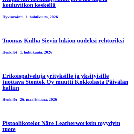
kouluviikon keskellä
Hyvinvointi
1. huhtikuuta, 2026
Tuomas Kulha Sievin lukion uudeksi rehtoriksi
Henkilöt
1. huhtikuuta, 2026
Erikoispalveluja yrityksille ja yksityisille
tuottava Stentek Oy muutti Kokkolasta Päivälän
halliin
Henkilöt
26. maaliskuuta, 2026
Pistoolikotelot Näre Leatherworksin myydyin
tuote