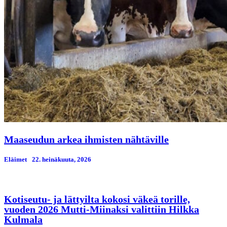
Maaseudun arkea ihmisten nähtäville
Eläimet
22. heinäkuuta, 2026
Kotiseutu- ja lättyilta kokosi väkeä torille,
vuoden 2026 Mutti-Miinaksi valittiin Hilkka
Kulmala