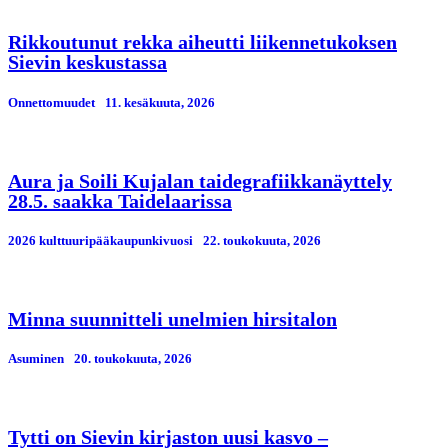
Rikkoutunut rekka aiheutti liikennetukoksen
Sievin keskustassa
Onnettomuudet
11. kesäkuuta, 2026
Aura ja Soili Kujalan taidegrafiikkanäyttely
28.5. saakka Taidelaarissa
2026 kulttuuripääkaupunkivuosi
22. toukokuuta, 2026
Minna suunnitteli unelmien hirsitalon
Asuminen
20. toukokuuta, 2026
Tytti on Sievin kirjaston uusi kasvo –