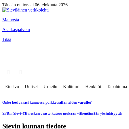
Tänään on torstai 06. elokuuta 2026
Mainosta
Asiakaspalvelu
Tilaa
Etusivu
Uutiset
Urheilu
Kulttuuri
Henkilöt
Tapahtumat
Onko kotivarasi kunnossa poikkeustilanteiden varalle?
SPR:n Sievi-Ylivieskan osasto kutsuu mukaan vähentämään yksinäisyyttä
Sievin kunnan tiedote