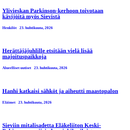
Ylivieskan Parkinson-kerhoon toivotaan
kävijöitä myös Sievistä
Henkilöt
23. huhtikuuta, 2026
Herättäjäjuhlille etsitään vielä lisää
majoituspaikkoja
Alueelliset uutiset
23. huhtikuuta, 2026
Hanhi katkaisi sähköt ja aiheutti maastopalon
Eläimet
23. huhtikuuta, 2026
Sieviin mitalisadetta Eläkeliiton Keski-