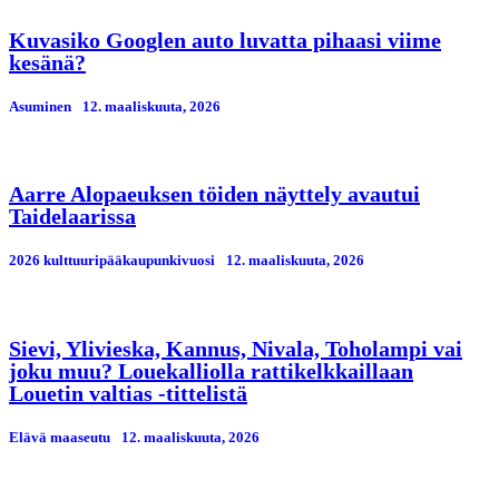
Kuvasiko Googlen auto luvatta pihaasi viime
kesänä?
Asuminen
12. maaliskuuta, 2026
Aarre Alopaeuksen töiden näyttely avautui
Taidelaarissa
2026 kulttuuripääkaupunkivuosi
12. maaliskuuta, 2026
Sievi, Ylivieska, Kannus, Nivala, Toholampi vai
joku muu? Louekalliolla rattikelkkaillaan
Louetin valtias -tittelistä
Elävä maaseutu
12. maaliskuuta, 2026