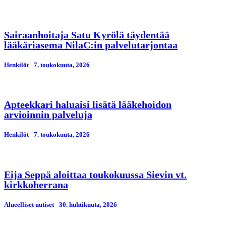
Sairaanhoitaja Satu Kyrölä täydentää
lääkäriasema NilaC:in palvelutarjontaa
Henkilöt
7. toukokuuta, 2026
Apteekkari haluaisi lisätä lääkehoidon
arvioinnin palveluja
Henkilöt
7. toukokuuta, 2026
Eija Seppä aloittaa toukokuussa Sievin vt.
kirkkoherrana
Alueelliset uutiset
30. huhtikuuta, 2026