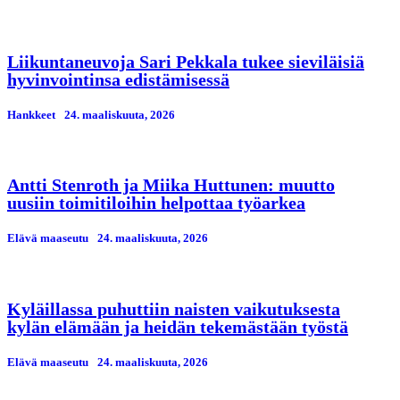
Liikuntaneuvoja Sari Pekkala tukee sieviläisiä
hyvinvointinsa edistämisessä
Hankkeet
24. maaliskuuta, 2026
Antti Stenroth ja Miika Huttunen: muutto
uusiin toimitiloihin helpottaa työarkea
Elävä maaseutu
24. maaliskuuta, 2026
Kyläillassa puhuttiin naisten vaikutuksesta
kylän elämään ja heidän tekemästään työstä
Elävä maaseutu
24. maaliskuuta, 2026