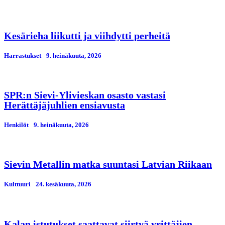
Kesärieha liikutti ja viihdytti perheitä
Harrastukset
9. heinäkuuta, 2026
SPR:n Sievi-Ylivieskan osasto vastasi
Herättäjäjuhlien ensiavusta
Henkilöt
9. heinäkuuta, 2026
Sievin Metallin matka suuntasi Latvian Riikaan
Kulttuuri
24. kesäkuuta, 2026
Kalan istutukset saattavat siirtyä yrittäjien