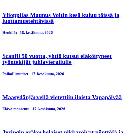
Ylioppilas Maunus Voltin kesä kuluu töissä ja
luottamustehtävissä
Henkilöt
18. kesäkuuta, 2026
Scanfil 50 vuotta, yhtiö kutsui eläköityneet
työntekijät juhlavierailulle
Paikallisuutiset
17. kesäkuuta, 2026
Maasydänjärvellä vietettiin iloista Vapapäivää
Elävä maaseutu
17. kesäkuuta, 2026
Jyringin eräkerholaiset nikkaroivat pönttöjä ja