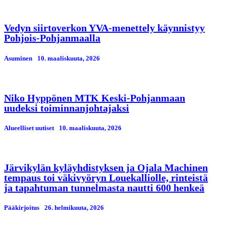
Vedyn siirtoverkon YVA-menettely käynnistyy
Pohjois-Pohjanmaalla
Asuminen
10. maaliskuuta, 2026
Niko Hyppönen MTK Keski-Pohjanmaan
uudeksi toiminnanjohtajaksi
Alueelliset uutiset
10. maaliskuuta, 2026
Järvikylän kyläyhdistyksen ja Ojala Machinen
tempaus toi väkivyöryn Louekalliolle, rinteistä
ja tapahtuman tunnelmasta nautti 600 henkeä
Pääkirjoitus
26. helmikuuta, 2026