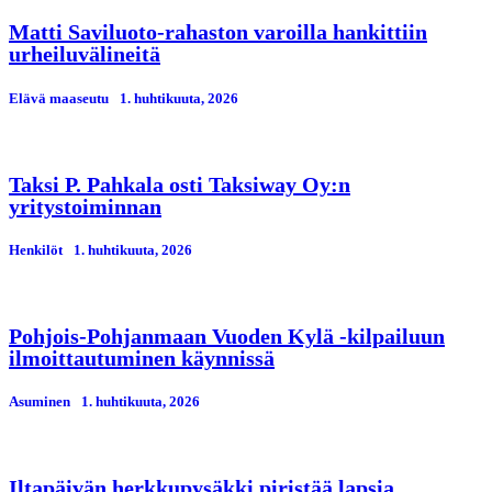
Matti Saviluoto-rahaston varoilla hankittiin
urheiluvälineitä
Elävä maaseutu
1. huhtikuuta, 2026
Taksi P. Pahkala osti Taksiway Oy:n
yritystoiminnan
Henkilöt
1. huhtikuuta, 2026
Pohjois-Pohjanmaan Vuoden Kylä -kilpailuun
ilmoittautuminen käynnissä
Asuminen
1. huhtikuuta, 2026
Iltapäivän herkkupysäkki piristää lapsia