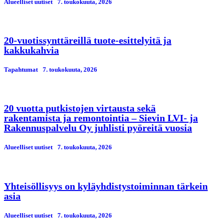
Alueelliset uutiset
7. toukokuuta, 2026
20-vuotissynttäreillä tuote-esittelyitä ja
kakkukahvia
Tapahtumat
7. toukokuuta, 2026
20 vuotta putkistojen virtausta sekä
rakentamista ja remontointia – Sievin LVI- ja
Rakennuspalvelu Oy juhlisti pyöreitä vuosia
Alueelliset uutiset
7. toukokuuta, 2026
Yhteisöllisyys on kyläyhdistystoiminnan tärkein
asia
Alueelliset uutiset
7. toukokuuta, 2026