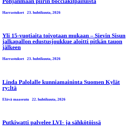
Pohjanmaan piirin bocciakilpailuista
Harrastukset
23. huhtikuuta, 2026
Yli 15-vuotiaita toivotaan mukaan – Sievin Sisun
jalkapallon edustusjoukkue aloitti pitkän tauon
jälkeen
Harrastukset
23. huhtikuuta, 2026
Linda Palolalle kunniamaininta Suomen Kylät
ry:ltä
Elävä maaseutu
22. huhtikuuta, 2026
Putkiwatti palvelee LVI- ja sähkötöissä