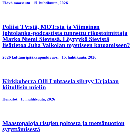
Elävä maaseutu
15. huhtikuuta, 2026
Poliisi TV:stä, MOT:sta ja Viimeinen
johtolanka-podcastista tunnettu rikostoimittaja
Marko Niemi Sievissä. Löytyykö Sievistä
lisätietoa Juha Valkolan mystiseen katoamiseen?
2026 kulttuuripääkaupunkivuosi
15. huhtikuuta, 2026
Kirkkoherra Olli Luhtasela siirtyy Urjalaan
kiitollisin mielin
Henkilöt
15. huhtikuuta, 2026
Maastopaloja risujen poltosta ja metsänuotion
sytyttämisestä