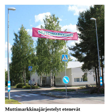
Muttimarkkinajärjestelyt etenevät