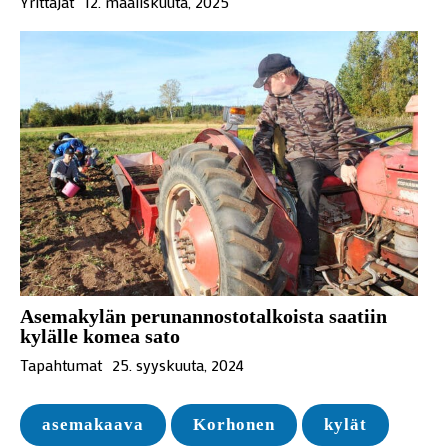
Yrittäjät
12. maaliskuuta, 2025
Asemakylän perunannostotalkoista saatiin
kylälle komea sato
Tapahtumat
25. syyskuuta, 2024
asemakaava
Korhonen
kylät