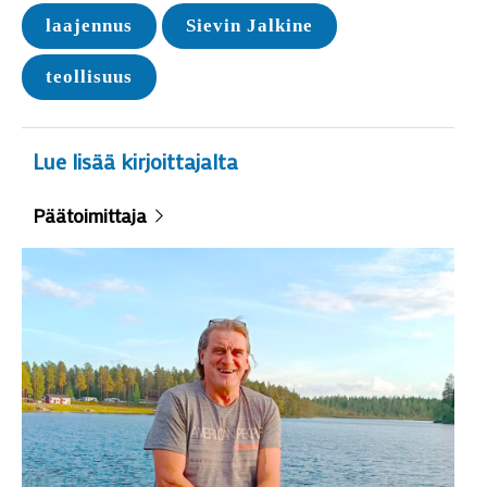
laajennus
Sievin Jalkine
teollisuus
Lue lisää kirjoittajalta
Päätoimittaja