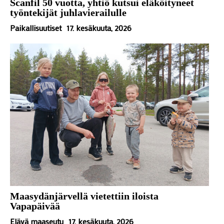
Scanfil 50 vuotta, yhtiö kutsui eläköityneet
työntekijät juhlavierailulle
Paikallisuutiset
17. kesäkuuta, 2026
Maasydänjärvellä vietettiin iloista
Vapapäivää
Elävä maaseutu
17. kesäkuuta, 2026