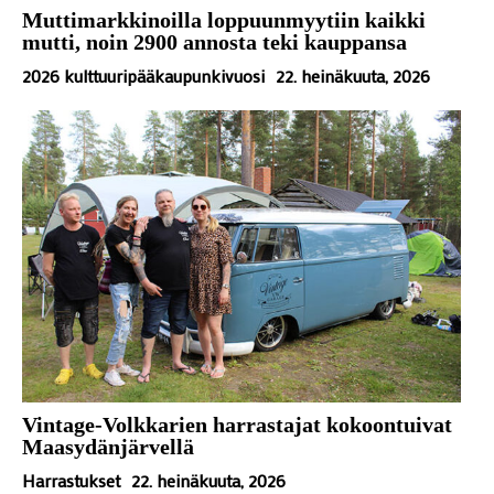
Muttimarkkinoilla loppuunmyytiin kaikki
mutti, noin 2900 annosta teki kauppansa
2026 kulttuuripääkaupunkivuosi
22. heinäkuuta, 2026
Vintage-Volkkarien harrastajat kokoontuivat
Maasydänjärvellä
Harrastukset
22. heinäkuuta, 2026