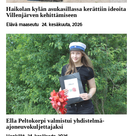
Haikolan kylän asukasillassa kerättiin ideoita
Villenjärven kehittämiseen
Elävä maaseutu
24. kesäkuuta, 2026
Ella Peltokorpi valmistui yhdistelmä-
ajoneuvokuljettajaksi
Henkilöt
24. kesäkuuta, 2026