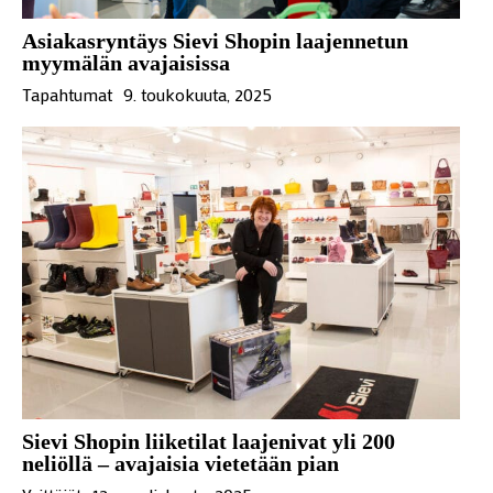
Asiakasryntäys Sievi Shopin laajennetun
myymälän avajaisissa
Tapahtumat
9. toukokuuta, 2025
Sievi Shopin liiketilat laajenivat yli 200
neliöllä – avajaisia vietetään pian