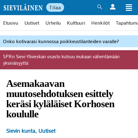
Tilaa
Etusivu
Uutiset
Urheilu
Kulttuuri
Henkilöt
Tapahtum
Onko kotivarasi kunnossa poikkeustilanteiden varalle?
SPR:n Sievi-Ylivieskan osasto kutsuu mukaan vähentämään
yksinäisyyttä
Asemakaavan
muutosehdotuksen esittely
keräsi kyläläiset Korhosen
koululle
Sievin kunta
,
Uutiset