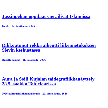
Jussinpekan oppilaat vierailivat Islannissa
Koulu
12. kesäkuuta, 2026
Rikkoutunut rekka aiheutti liikennetukoksen
Sievin keskustassa
Onnettomuudet
11. kesäkuuta, 2026
Aura ja Soili Kujalan taidegrafiikkanäyttely
28.5. saakka Taidelaarissa
2026 kulttuuripääkaupunkivuosi
22. toukokuuta, 2026