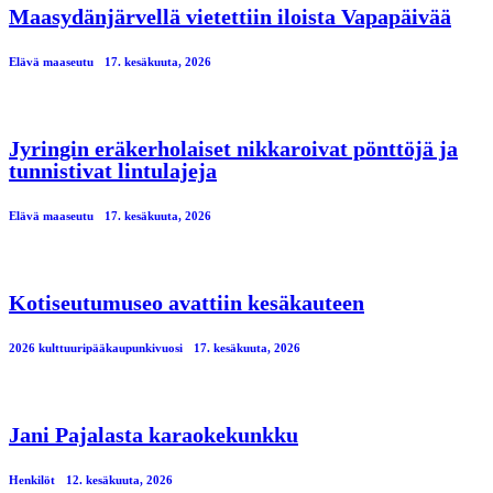
Maasydänjärvellä vietettiin iloista Vapapäivää
Elävä maaseutu
17. kesäkuuta, 2026
Jyringin eräkerholaiset nikkaroivat pönttöjä ja
tunnistivat lintulajeja
Elävä maaseutu
17. kesäkuuta, 2026
Kotiseutumuseo avattiin kesäkauteen
2026 kulttuuripääkaupunkivuosi
17. kesäkuuta, 2026
Jani Pajalasta karaokekunkku
Henkilöt
12. kesäkuuta, 2026