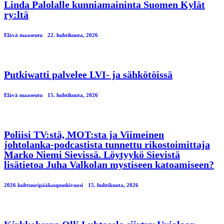
Linda Palolalle kunniamaininta Suomen Kylät
ry:ltä
Elävä maaseutu
22. huhtikuuta, 2026
Putkiwatti palvelee LVI- ja sähkötöissä
Elävä maaseutu
15. huhtikuuta, 2026
Poliisi TV:stä, MOT:sta ja Viimeinen
johtolanka-podcastista tunnettu rikostoimittaja
Marko Niemi Sievissä. Löytyykö Sievistä
lisätietoa Juha Valkolan mystiseen katoamiseen?
2026 kulttuuripääkaupunkivuosi
15. huhtikuuta, 2026