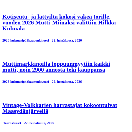
Kotiseutu- ja lättyilta kokosi väkeä torille,
vuoden 2026 Mutti-Miinaksi valittiin Hilkka
Kulmala
2026 kulttuuripääkaupunkivuosi
22. heinäkuuta, 2026
Muttimarkkinoilla loppuunmyytiin kaikki
mutti, noin 2900 annosta teki kauppansa
2026 kulttuuripääkaupunkivuosi
22. heinäkuuta, 2026
Vintage-Volkkarien harrastajat kokoontuivat
Maasydänjärvellä
Harrastukset
22. heinäkuuta, 2026