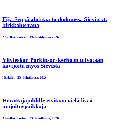
Eija Seppä aloittaa toukokuussa Sievin vt.
kirkkoherrana
Alueelliset uutiset
30. huhtikuuta, 2026
Ylivieskan Parkinson-kerhoon toivotaan
kävijöitä myös Sievistä
Henkilöt
23. huhtikuuta, 2026
Herättäjäjuhlille etsitään vielä lisää
majoituspaikkoja
Alueelliset uutiset
23. huhtikuuta, 2026