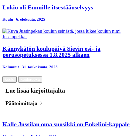
Lukio oli Emmille itsestäänselvyys
Koulu
6. elokuuta, 2025
Kännykätön koulupäivä Sievin esi- ja
perusopetuksessa 1.8.2025 alkaen
Kolumnit
31. toukokuuta, 2025
koulu
kouluruoka
Lue lisää kirjoittajalta
Päätoimittaja
Kalle Jussilan oma suosikki on Enkelini-kappale