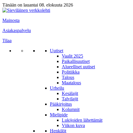
Tänään on lauantai 08. elokuuta 2026
Mainosta
Asiakaspalvelu
Tilaa
Uutiset
Vaalit 2025
Paikallisuutiset
Alueelliset uutiset
Politiikka
Talous
Maatalous
Urheilu
Kesälajit
Talvilajit
Pääkirjoitus
Kolumnit
Mielipide
Lukijoiden lähettämät
Viikon kuva
Henkilöt