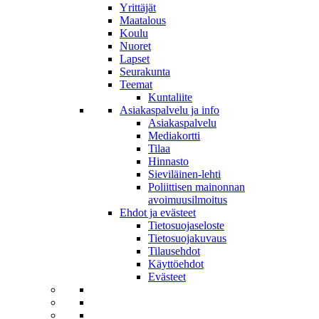
Yrittäjät
Maatalous
Koulu
Nuoret
Lapset
Seurakunta
Teemat
Kuntaliite
Asiakaspalvelu ja info
Asiakaspalvelu
Mediakortti
Tilaa
Hinnasto
Sieviläinen-lehti
Poliittisen mainonnan
avoimuusilmoitus
Ehdot ja evästeet
Tietosuojaseloste
Tietosuojakuvaus
Tilausehdot
Käyttöehdot
Evästeet