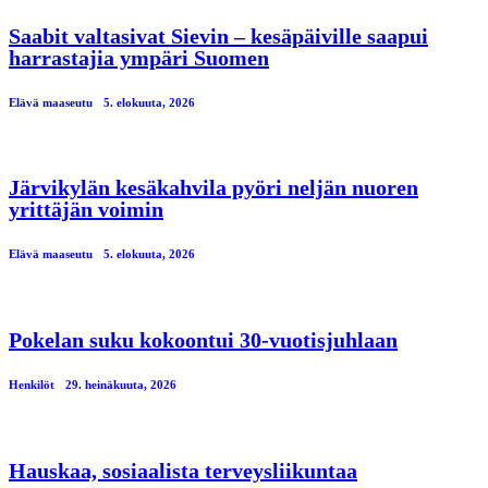
Saabit valtasivat Sievin – kesäpäiville saapui
harrastajia ympäri Suomen
Elävä maaseutu
5. elokuuta, 2026
Järvikylän kesäkahvila pyöri neljän nuoren
yrittäjän voimin
Elävä maaseutu
5. elokuuta, 2026
Pokelan suku kokoontui 30-vuotisjuhlaan
Henkilöt
29. heinäkuuta, 2026
Hauskaa, sosiaalista terveysliikuntaa