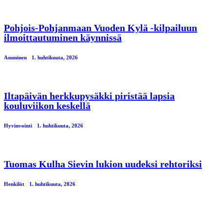
Pohjois-Pohjanmaan Vuoden Kylä -kilpailuun
ilmoittautuminen käynnissä
Asuminen
1. huhtikuuta, 2026
Iltapäivän herkkupysäkki piristää lapsia
kouluviikon keskellä
Hyvinvointi
1. huhtikuuta, 2026
Tuomas Kulha Sievin lukion uudeksi rehtoriksi
Henkilöt
1. huhtikuuta, 2026