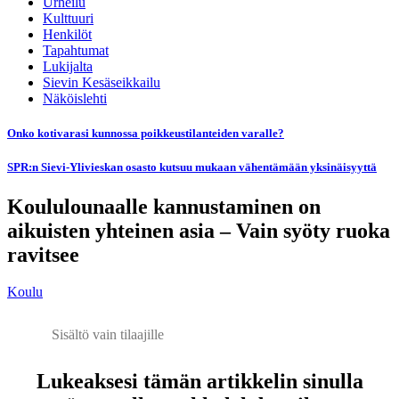
Urheilu
Kulttuuri
Henkilöt
Tapahtumat
Lukijalta
Sievin Kesäseikkailu
Näköislehti
Onko kotivarasi kunnossa poikkeustilanteiden varalle?
SPR:n Sievi-Ylivieskan osasto kutsuu mukaan vähentämään yksinäisyyttä
Koululounaalle kannustaminen on
aikuisten yhteinen asia – Vain syöty ruoka
ravitsee
Koulu
Sisältö vain tilaajille
Lukeaksesi tämän artikkelin sinulla