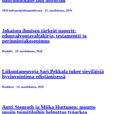
naurumatkalle läpi historian
2026 kulttuuripääkaupunkivuosi
25. maaliskuuta, 2026
Jokaisen ihmisen tärkeät paperit:
edunvalvontavaltakirja, testamentti ja
perinnönjakosopimus
Henkilöt
24. maaliskuuta, 2026
Liikuntaneuvoja Sari Pekkala tukee sieviläisiä
hyvinvointinsa edistämisessä
Hankkeet
24. maaliskuuta, 2026
Antti Stenroth ja Miika Huttunen: muutto
uusiin toimitiloihin helpottaa työarkea