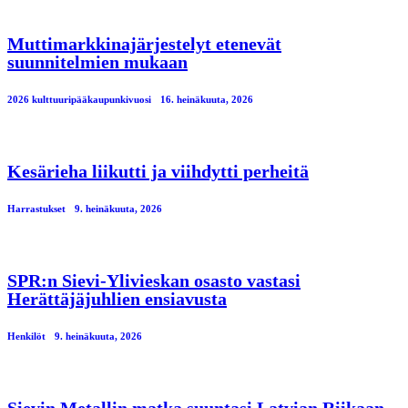
Muttimarkkinajärjestelyt etenevät
suunnitelmien mukaan
2026 kulttuuripääkaupunkivuosi
16. heinäkuuta, 2026
Kesärieha liikutti ja viihdytti perheitä
Harrastukset
9. heinäkuuta, 2026
SPR:n Sievi-Ylivieskan osasto vastasi
Herättäjäjuhlien ensiavusta
Henkilöt
9. heinäkuuta, 2026
Sievin Metallin matka suuntasi Latvian Riikaan