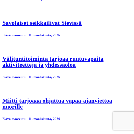
Savolaiset seikkailivat Sievissä
Elävä maaseutu
11. maaliskuuta, 2026
Välituntitoiminta tarjoaa ruutuvapaita
aktiviteetteja ja yhdessäoloa
Elävä maaseutu
11. maaliskuuta, 2026
Miitti tarjoaaa ohjattua vapaa-ajanviettoa
nuorille
Elävä maaseutu
11. maaliskuuta, 2026