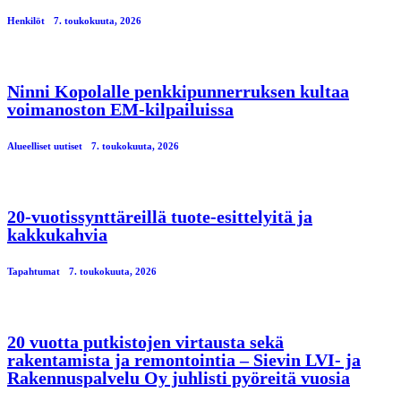
Henkilöt
7. toukokuuta, 2026
Ninni Kopolalle penkkipunnerruksen kultaa
voimanoston EM-kilpailuissa
Alueelliset uutiset
7. toukokuuta, 2026
20-vuotissynttäreillä tuote-esittelyitä ja
kakkukahvia
Tapahtumat
7. toukokuuta, 2026
20 vuotta putkistojen virtausta sekä
rakentamista ja remontointia – Sievin LVI- ja
Rakennuspalvelu Oy juhlisti pyöreitä vuosia