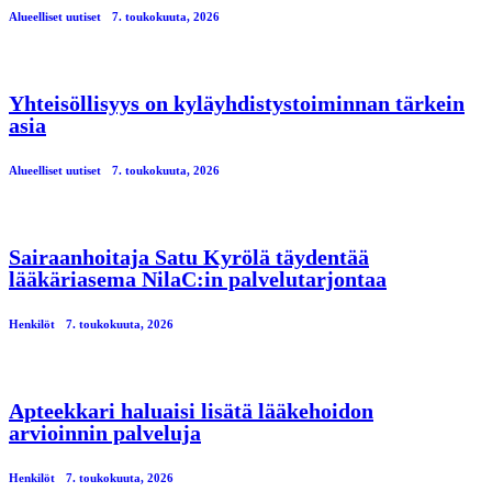
Alueelliset uutiset
7. toukokuuta, 2026
Yhteisöllisyys on kyläyhdistystoiminnan tärkein
asia
Alueelliset uutiset
7. toukokuuta, 2026
Sairaanhoitaja Satu Kyrölä täydentää
lääkäriasema NilaC:in palvelutarjontaa
Henkilöt
7. toukokuuta, 2026
Apteekkari haluaisi lisätä lääkehoidon
arvioinnin palveluja
Henkilöt
7. toukokuuta, 2026