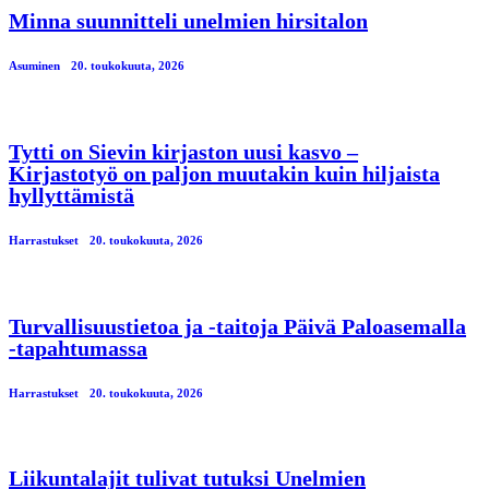
Minna suunnitteli unelmien hirsitalon
Asuminen
20. toukokuuta, 2026
Tytti on Sievin kirjaston uusi kasvo –
Kirjastotyö on paljon muutakin kuin hiljaista
hyllyttämistä
Harrastukset
20. toukokuuta, 2026
Turvallisuustietoa ja -taitoja Päivä Paloasemalla
-tapahtumassa
Harrastukset
20. toukokuuta, 2026
Liikuntalajit tulivat tutuksi Unelmien