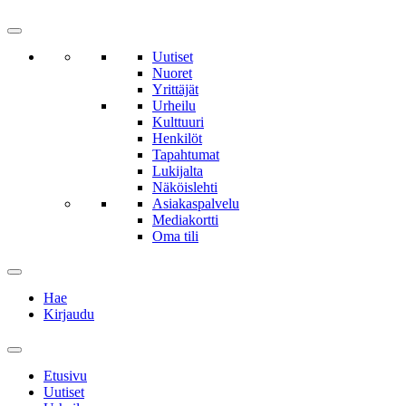
Uutiset
Nuoret
Yrittäjät
Urheilu
Kulttuuri
Henkilöt
Tapahtumat
Lukijalta
Näköislehti
Asiakaspalvelu
Mediakortti
Oma tili
Hae
Kirjaudu
Etusivu
Uutiset