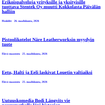
Erikoispalveluja yrityksille ja yksityisille
tuottava Stentek Oy muutti Kokkolasta Päivälän
halliin
Henkilöt
26. maaliskuuta, 2026
Pistoolikotelot Näre Leatherworksin myydyin
tuote
Elävä maaseutu
25. maaliskuuta, 2026
Eetu, Halti ja Eeli laskivat Louetin valtiaiksi
Elävä maaseutu
25. maaliskuuta, 2026
Uutuuskomedia Bodi Längvits vie