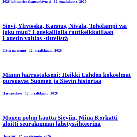
2026 kulttuuripääkaupunkivuosi
12. maaliskuuta, 2026
Sievi, Ylivieska, Kannus, Nivala, Toholampi vai
joku muu? Louekalliolla rattikelkkaillaan
Louetin valtias -tittelistä
Elävä maaseutu
12. maaliskuuta, 2026
Minun harrastukseni: Heikki Lahden kokoelmat
pursuavat Suomen ja Sievin historiaa
Harrastukset
12. maaliskuuta, 2026
Monen polun kautta Sieviin, Niina Korkatti
aloitti seurakunnan lähetyssihteerinä
Henkilöt
12. maaliskuuta, 2026