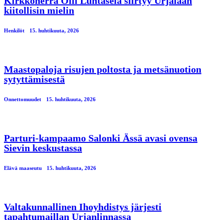
Kirkkoherra Olli Luhtasela siirtyy Urjalaan
kiitollisin mielin
Henkilöt
15. huhtikuuta, 2026
Maastopaloja risujen poltosta ja metsänuotion
sytyttämisestä
Onnettomuudet
15. huhtikuuta, 2026
Parturi-kampaamo Salonki Ässä avasi ovensa
Sievin keskustassa
Elävä maaseutu
15. huhtikuuta, 2026
Valtakunnallinen Ihoyhdistys järjesti
tapahtumaillan Urjanlinnassa