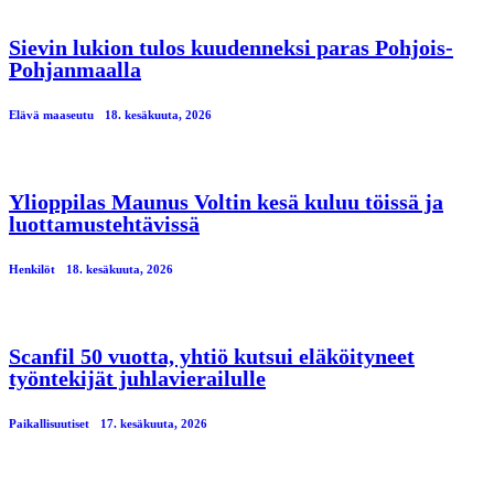
Sievin lukion tulos kuudenneksi paras Pohjois-
Pohjanmaalla
Elävä maaseutu
18. kesäkuuta, 2026
Ylioppilas Maunus Voltin kesä kuluu töissä ja
luottamustehtävissä
Henkilöt
18. kesäkuuta, 2026
Scanfil 50 vuotta, yhtiö kutsui eläköityneet
työntekijät juhlavierailulle
Paikallisuutiset
17. kesäkuuta, 2026