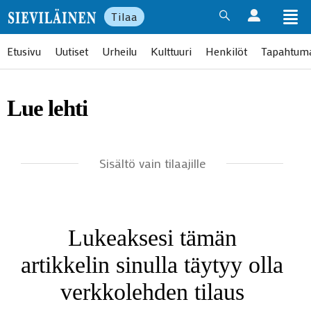
Tilaa
Etusivu
Uutiset
Urheilu
Kulttuuri
Henkilöt
Tapahtum
Lue lehti
Sisältö vain tilaajille
Lukeaksesi tämän
artikkelin sinulla täytyy olla
verkkolehden tilaus