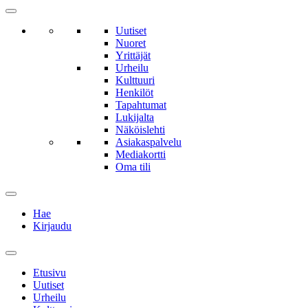
Uutiset
Nuoret
Yrittäjät
Urheilu
Kulttuuri
Henkilöt
Tapahtumat
Lukijalta
Näköislehti
Asiakaspalvelu
Mediakortti
Oma tili
Hae
Kirjaudu
Etusivu
Uutiset
Urheilu