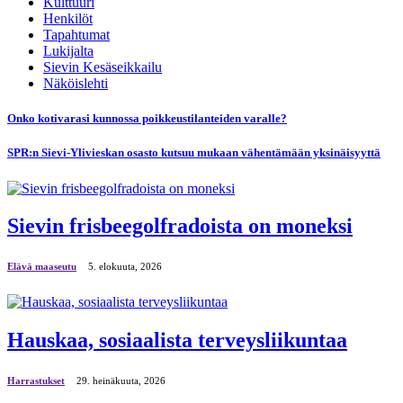
Kulttuuri
Henkilöt
Tapahtumat
Lukijalta
Sievin Kesäseikkailu
Näköislehti
Onko kotivarasi kunnossa poikkeustilanteiden varalle?
SPR:n Sievi-Ylivieskan osasto kutsuu mukaan vähentämään yksinäisyyttä
Sievin frisbeegolfradoista on moneksi
Elävä maaseutu
5. elokuuta, 2026
Hauskaa, sosiaalista terveysliikuntaa
Harrastukset
29. heinäkuuta, 2026