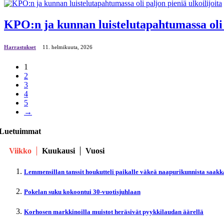
KPO:n ja kunnan luistelutapahtumassa oli p
Harrastukset
11. helmikuuta, 2026
1
2
3
4
5
→
Luetuimmat
Viikko
Kuukausi
Vuosi
Lemmensillan tanssit houkutteli paikalle väkeä naapurikunnista saakk
Pokelan suku kokoontui 30-vuotisjuhlaan
Korhosen markkinoilla muistot heräsivät pyykkilaudan äärellä