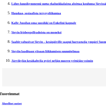
Lähes kuusikymmentä uutta ekaluokkalaista aloittaa koulunsa Sieviss
Hauskaa, sosiaalista terveysliikuntaa
Kalle Jussilan oma suosikki on Enkelini-kappale
Sievin frisbeegolfradoista on moneksi
Saabit valtasivat Sievin – kesäpäiville saapui harrastajia ympäri Suo
Sieviin laaditaan viisaan liikkumisen suunnitelmaa
Järvikylän kesäkahvila pyöri neljän nuoren yrittäjän voimin