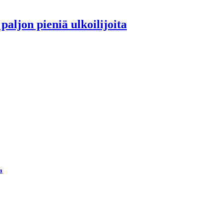
aljon pieniä ulkoilijoita
a