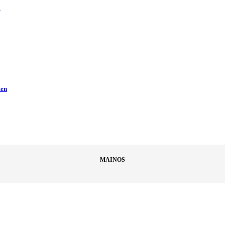
ä
men
MAINOS