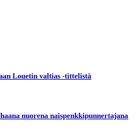
n Louetin valtias -tittelistä
parhaana nuorena naispenkkipunnertajana