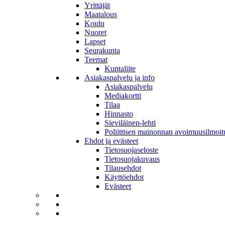
Yrittäjät
Maatalous
Koulu
Nuoret
Lapset
Seurakunta
Teemat
Kuntaliite
Asiakaspalvelu ja info
Asiakaspalvelu
Mediakortti
Tilaa
Hinnasto
Sieviläinen-lehti
Poliittisen mainonnan avoimuusilmoit
Ehdot ja evästeet
Tietosuojaseloste
Tietosuojakuvaus
Tilausehdot
Käyttöehdot
Evästeet