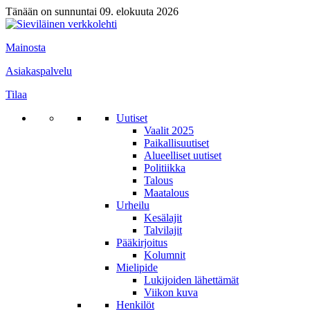
Tänään on sunnuntai 09. elokuuta 2026
Mainosta
Asiakaspalvelu
Tilaa
Uutiset
Vaalit 2025
Paikallisuutiset
Alueelliset uutiset
Politiikka
Talous
Maatalous
Urheilu
Kesälajit
Talvilajit
Pääkirjoitus
Kolumnit
Mielipide
Lukijoiden lähettämät
Viikon kuva
Henkilöt