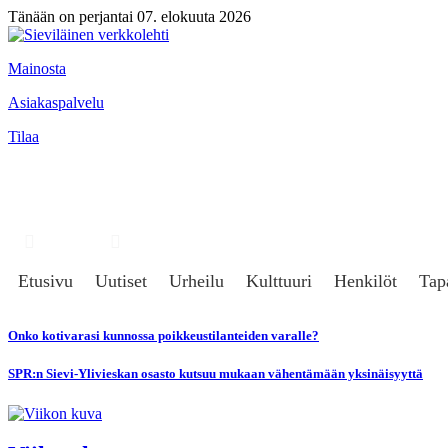
Tänään on perjantai 07. elokuuta 2026
Mainosta
Asiakaspalvelu
Tilaa
Hae
Kirjaudu
Etusivu
Uutiset
Urheilu
Kulttuuri
Henkilöt
Tap
Onko kotivarasi kunnossa poikkeustilanteiden varalle?
SPR:n Sievi-Ylivieskan osasto kutsuu mukaan vähentämään yksinäisyyttä