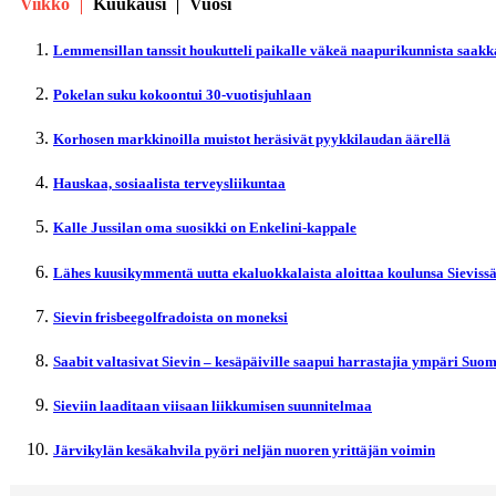
Viikko
Kuukausi
Vuosi
Lemmensillan tanssit houkutteli paikalle väkeä naapurikunnista saakk
Pokelan suku kokoontui 30-vuotisjuhlaan
Korhosen markkinoilla muistot heräsivät pyykkilaudan äärellä
Hauskaa, sosiaalista terveysliikuntaa
Kalle Jussilan oma suosikki on Enkelini-kappale
Lähes kuusikymmentä uutta ekaluokkalaista aloittaa koulunsa Sieviss
Sievin frisbeegolfradoista on moneksi
Saabit valtasivat Sievin – kesäpäiville saapui harrastajia ympäri Suo
Sieviin laaditaan viisaan liikkumisen suunnitelmaa
Järvikylän kesäkahvila pyöri neljän nuoren yrittäjän voimin