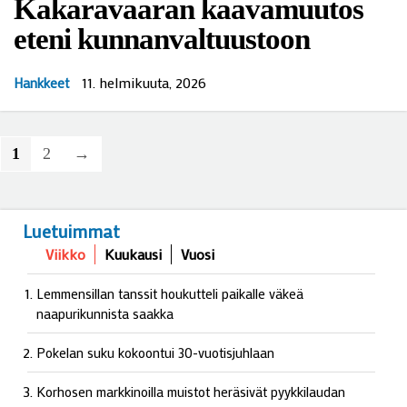
Kakaravaaran kaavamuutos
eteni kunnanvaltuustoon
11. helmikuuta, 2026
Hankkeet
1
2
→
Luetuimmat
Viikko
Kuukausi
Vuosi
Lemmensillan tanssit houkutteli paikalle väkeä
naapurikunnista saakka
Pokelan suku kokoontui 30-vuotisjuhlaan
Korhosen markkinoilla muistot heräsivät pyykkilaudan