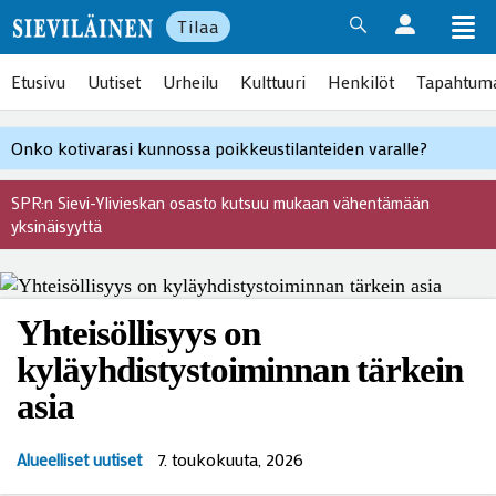
Tilaa
Etusivu
Uutiset
Urheilu
Kulttuuri
Henkilöt
Tapahtum
Onko kotivarasi kunnossa poikkeustilanteiden varalle?
SPR:n Sievi-Ylivieskan osasto kutsuu mukaan vähentämään
yksinäisyyttä
Yhteisöllisyys on
kyläyhdistystoiminnan tärkein
asia
7. toukokuuta, 2026
Alueelliset uutiset