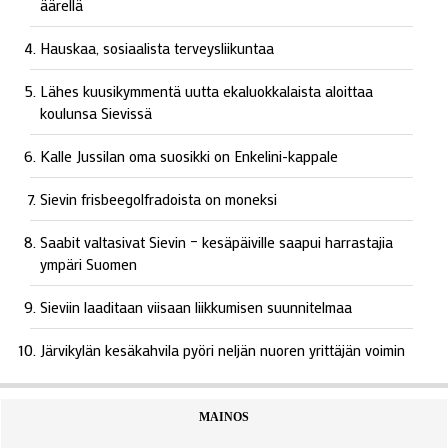
äärellä
Hauskaa, sosiaalista terveysliikuntaa
Lähes kuusikymmentä uutta ekaluokkalaista aloittaa
koulunsa Sievissä
Kalle Jussilan oma suosikki on Enkelini-kappale
Sievin frisbeegolfradoista on moneksi
Saabit valtasivat Sievin – kesäpäiville saapui harrastajia
ympäri Suomen
Sieviin laaditaan viisaan liikkumisen suunnitelmaa
Järvikylän kesäkahvila pyöri neljän nuoren yrittäjän voimin
MAINOS