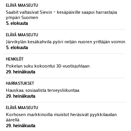
ELÄVÄ MAASEUTU
Saabit valtasivat Sievin – kesäpäiville saapui harrastajia
ympäri Suomen
5. elokuuta
ELÄVÄ MAASEUTU
Järvikylän kesäkahvila pyöri neljän nuoren yrittäjän voimin
5. elokuuta
HENKILÖT
Pokelan suku kokoontui 30-vuotisjuhlaan
29. heinäkuuta
HARRASTUKSET
Hauskaa, sosiaalista terveysliikuntaa
29. heinäkuuta
ELÄVÄ MAASEUTU
Korhosen markkinoilla muistot heräsivät pyykkilaudan
äärellä
29. heinäkuuta