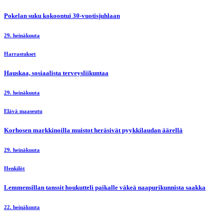
Pokelan suku kokoontui 30-vuotisjuhlaan
29. heinäkuuta
Harrastukset
Hauskaa, sosiaalista terveysliikuntaa
29. heinäkuuta
Elävä maaseutu
Korhosen markkinoilla muistot heräsivät pyykkilaudan äärellä
29. heinäkuuta
Henkilöt
Lemmensillan tanssit houkutteli paikalle väkeä naapurikunnista saakka
22. heinäkuuta