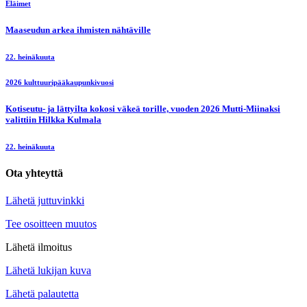
Eläimet
Maaseudun arkea ihmisten nähtäville
22. heinäkuuta
2026 kulttuuripääkaupunkivuosi
Kotiseutu- ja lättyilta kokosi väkeä torille, vuoden 2026 Mutti-Miinaksi
valittiin Hilkka Kulmala
22. heinäkuuta
Ota yhteyttä
Lähetä juttuvinkki
Tee osoitteen muutos
Lähetä ilmoitus
Lähetä lukijan kuva
Lähetä palautetta