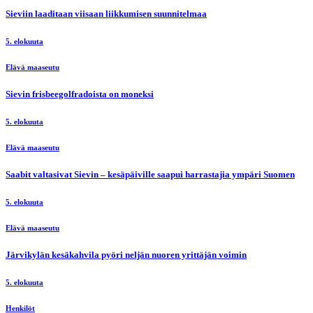
Sieviin laaditaan viisaan liikkumisen suunnitelmaa
5. elokuuta
Elävä maaseutu
Sievin frisbeegolfradoista on moneksi
5. elokuuta
Elävä maaseutu
Saabit valtasivat Sievin – kesäpäiville saapui harrastajia ympäri Suomen
5. elokuuta
Elävä maaseutu
Järvikylän kesäkahvila pyöri neljän nuoren yrittäjän voimin
5. elokuuta
Henkilöt