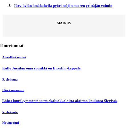
Järvikylän kesäkahvila pyöri neljän nuoren yrittäjän voimin
MAINOS
Tuoreimmat
Alueelliset uutiset
Kalle Jussilan oma suosikki on Enkelini-kappale
5. elokuuta
Elävä maaseutu
Lähes kuusikymmentä uutta ekaluokkalaista aloittaa koulunsa Sievissä
5. elokuuta
Hyvinvointi