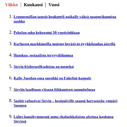
Viikko
Kuukausi
Vuosi
Lemmensillan tanssit houkutteli paikalle väkeä naapurikunnista
saakka
Pokelan suku kokoontui 30-vuotisjuhlaan
Korhosen markkinoilla muistot heräsivät pyykkilaudan äärellä
Hauskaa, sosiaalista terveysliikuntaa
Sievin frisbeegolfradoista on moneksi
Kalle Jussilan oma suosikki on Enkelini-kappale
Sieviin laaditaan viisaan liikkumisen suunnitelmaa
Saabit valtasivat Sievin – kesäpäiville saapui harrastajia ympäri
Suomen
Lähes kuusikymmentä uutta ekaluokkalaista aloittaa koulunsa
Sievissä