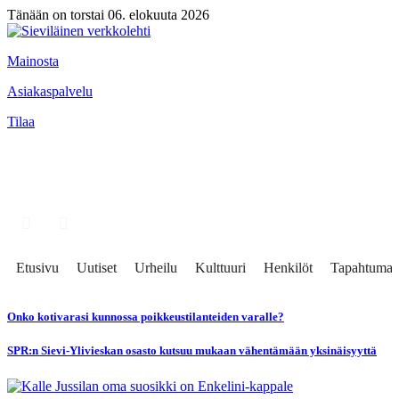
Tänään on torstai 06. elokuuta 2026
Mainosta
Asiakaspalvelu
Tilaa
Etusivu
Uutiset
Urheilu
Kulttuuri
Henkilöt
Tapahtumat
Onko kotivarasi kunnossa poikkeustilanteiden varalle?
SPR:n Sievi-Ylivieskan osasto kutsuu mukaan vähentämään yksinäisyyttä