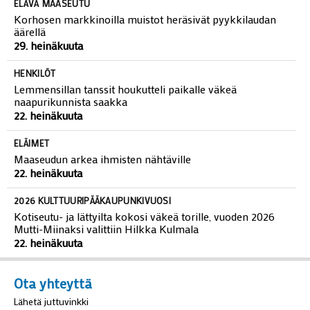
29. heinäkuuta
ELÄVÄ MAASEUTU
Korhosen markkinoilla muistot heräsivät pyykkilaudan
äärellä
29. heinäkuuta
HENKILÖT
Lemmensillan tanssit houkutteli paikalle väkeä
naapurikunnista saakka
22. heinäkuuta
ELÄIMET
Maaseudun arkea ihmisten nähtäville
22. heinäkuuta
2026 KULTTUURIPÄÄKAUPUNKIVUOSI
Kotiseutu- ja lättyilta kokosi väkeä torille, vuoden 2026
Mutti-Miinaksi valittiin Hilkka Kulmala
22. heinäkuuta
Ota yhteyttä