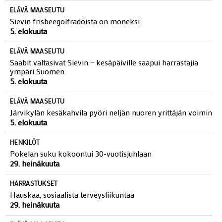
5. elokuuta
ELÄVÄ MAASEUTU
Sievin frisbeegolfradoista on moneksi
5. elokuuta
ELÄVÄ MAASEUTU
Saabit valtasivat Sievin – kesäpäiville saapui harrastajia
ympäri Suomen
5. elokuuta
ELÄVÄ MAASEUTU
Järvikylän kesäkahvila pyöri neljän nuoren yrittäjän voimin
5. elokuuta
HENKILÖT
Pokelan suku kokoontui 30-vuotisjuhlaan
29. heinäkuuta
HARRASTUKSET
Hauskaa, sosiaalista terveysliikuntaa