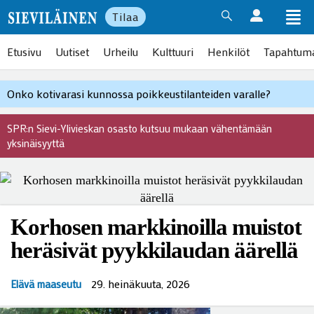
Tilaa
Etusivu
Uutiset
Urheilu
Kulttuuri
Henkilöt
Tapahtum
Onko kotivarasi kunnossa poikkeustilanteiden varalle?
SPR:n Sievi-Ylivieskan osasto kutsuu mukaan vähentämään
yksinäisyyttä
Korhosen markkinoilla muistot
heräsivät pyykkilaudan äärellä
29. heinäkuuta, 2026
Elävä maaseutu