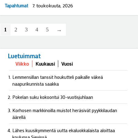
7. toukokuuta, 2026
Tapahtumat
1
2
3
4
5
→
Luetuimmat
Viikko
Kuukausi
Vuosi
Lemmensillan tanssit houkutteli paikalle väkeä
naapurikunnista saakka
Pokelan suku kokoontui 30-vuotisjuhlaan
Korhosen markkinoilla muistot heräsivät pyykkilaudan
äärellä
Lähes kuusikymmentä uutta ekaluokkalaista aloittaa
koulunsa Sievissä