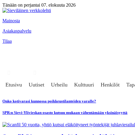
Tänään on perjantai 07. elokuuta 2026
Mainosta
Asiakaspalvelu
Tilaa
Hae
Kirjaudu
Etusivu
Uutiset
Urheilu
Kulttuuri
Henkilöt
Tap
Onko kotivarasi kunnossa poikkeustilanteiden varalle?
SPR:n Sievi-Ylivieskan osasto kutsuu mukaan vähentämään yksinäisyyttä