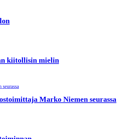
lon
 kiitollisin mielin
rikostoimittaja Marko Niemen seurassa
stoiminnan