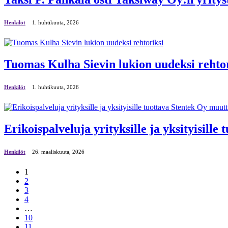
Henkilöt
1. huhtikuuta, 2026
Tuomas Kulha Sievin lukion uudeksi rehto
Henkilöt
1. huhtikuuta, 2026
Erikoispalveluja yrityksille ja yksityisill
Henkilöt
26. maaliskuuta, 2026
1
2
3
4
…
10
11