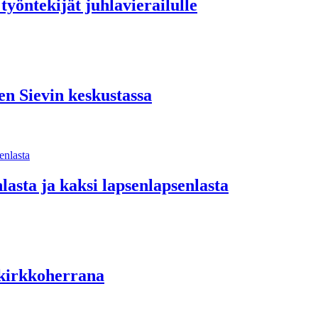
 työntekijät juhlavierailulle
en Sievin keskustassa
nlasta ja kaksi lapsenlapsenlasta
. kirkkoherrana