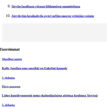
Sieviin laaditaan viisaan liikkumisen suunnitelmaa
Järvikylän kesäkahvila pyöri neljän nuoren yrittäjän voimin