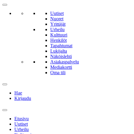
Uutiset
Nuoret
Yrittäjät
Urheilu
Kulttuuri
Henkilöt
Tapahtumat
Lukijalta
Näköislehti
Asiakaspalvelu
Mediakortti
Oma tili
Hae
Kirjaudu
Etusivu
Uutiset
Urheilu