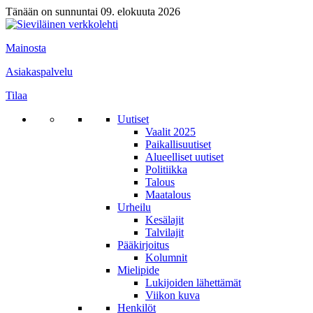
Tänään on sunnuntai 09. elokuuta 2026
Mainosta
Asiakaspalvelu
Tilaa
Uutiset
Vaalit 2025
Paikallisuutiset
Alueelliset uutiset
Politiikka
Talous
Maatalous
Urheilu
Kesälajit
Talvilajit
Pääkirjoitus
Kolumnit
Mielipide
Lukijoiden lähettämät
Viikon kuva
Henkilöt