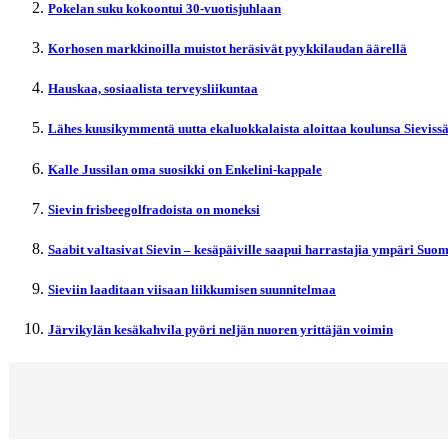
Pokelan suku kokoontui 30-vuotisjuhlaan
Korhosen markkinoilla muistot heräsivät pyykkilaudan äärellä
Hauskaa, sosiaalista terveysliikuntaa
Lähes kuusikymmentä uutta ekaluokkalaista aloittaa koulunsa Sieviss
Kalle Jussilan oma suosikki on Enkelini-kappale
Sievin frisbeegolfradoista on moneksi
Saabit valtasivat Sievin – kesäpäiville saapui harrastajia ympäri Suo
Sieviin laaditaan viisaan liikkumisen suunnitelmaa
Järvikylän kesäkahvila pyöri neljän nuoren yrittäjän voimin