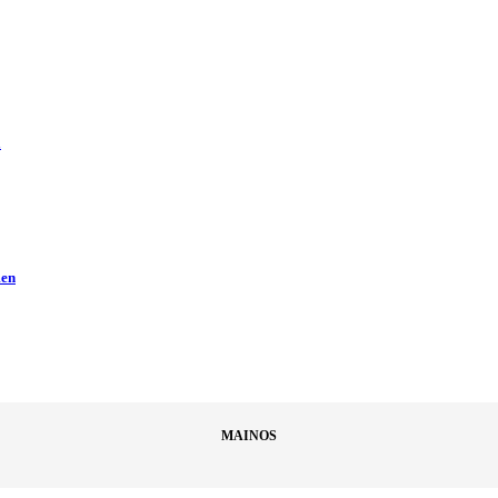
ä
men
MAINOS