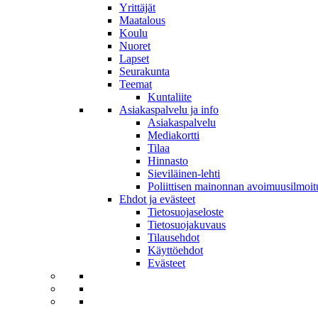
Yrittäjät
Maatalous
Koulu
Nuoret
Lapset
Seurakunta
Teemat
Kuntaliite
Asiakaspalvelu ja info
Asiakaspalvelu
Mediakortti
Tilaa
Hinnasto
Sieviläinen-lehti
Poliittisen mainonnan avoimuusilmoit
Ehdot ja evästeet
Tietosuojaseloste
Tietosuojakuvaus
Tilausehdot
Käyttöehdot
Evästeet