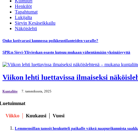
Kulttuuri
Henkilöt
Tapahtumat
Lukijalta
Sievin Kesäseikkailu
Näköislehti
Onko kotivarasi kunnossa poikkeustilanteiden varalle?
SPR:n Sievi-Ylivieskan osasto kutsuu mukaan vähentämään yksinäisyyttä
Viikon lehti luettavissa ilmaiseksi näköisl
Kuntaliite
7. tammikuuta, 2025
Luetuimmat
Viikko
Kuukausi
Vuosi
Lemmensillan tanssit houkutteli paikalle väkeä naapurikunnista saakk