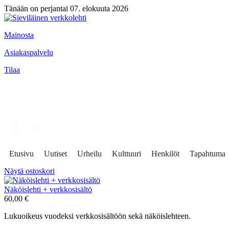
Tänään on perjantai 07. elokuuta 2026
Mainosta
Asiakaspalvelu
Tilaa
Etusivu
Uutiset
Urheilu
Kulttuuri
Henkilöt
Tapahtumat
Näytä ostoskori
Näköislehti + verkkosisältö
60,00
€
Lukuoikeus vuodeksi verkkosisältöön sekä näköislehteen.