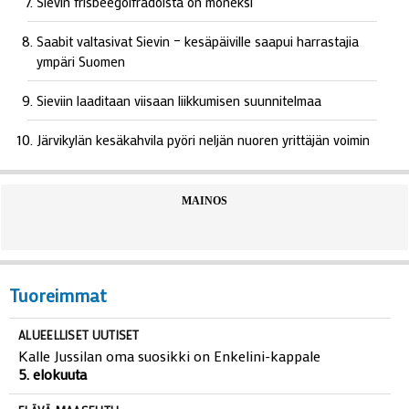
Sievin frisbeegolfradoista on moneksi
Saabit valtasivat Sievin – kesäpäiville saapui harrastajia
ympäri Suomen
Sieviin laaditaan viisaan liikkumisen suunnitelmaa
Järvikylän kesäkahvila pyöri neljän nuoren yrittäjän voimin
MAINOS
Tuoreimmat
ALUEELLISET UUTISET
Kalle Jussilan oma suosikki on Enkelini-kappale
5. elokuuta