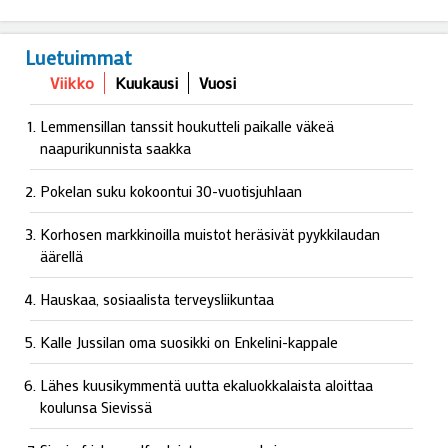
Luetuimmat
Viikko
Kuukausi
Vuosi
Lemmensillan tanssit houkutteli paikalle väkeä
naapurikunnista saakka
Pokelan suku kokoontui 30-vuotisjuhlaan
Korhosen markkinoilla muistot heräsivät pyykkilaudan
äärellä
Hauskaa, sosiaalista terveysliikuntaa
Kalle Jussilan oma suosikki on Enkelini-kappale
Lähes kuusikymmentä uutta ekaluokkalaista aloittaa
koulunsa Sievissä