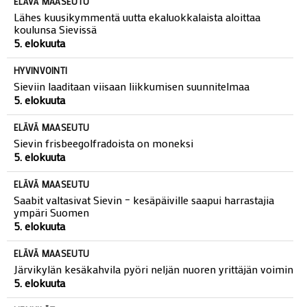
ELÄVÄ MAASEUTU
Lähes kuusikymmentä uutta ekaluokkalaista aloittaa
koulunsa Sievissä
5. elokuuta
HYVINVOINTI
Sieviin laaditaan viisaan liikkumisen suunnitelmaa
5. elokuuta
ELÄVÄ MAASEUTU
Sievin frisbeegolfradoista on moneksi
5. elokuuta
ELÄVÄ MAASEUTU
Saabit valtasivat Sievin – kesäpäiville saapui harrastajia
ympäri Suomen
5. elokuuta
ELÄVÄ MAASEUTU
Järvikylän kesäkahvila pyöri neljän nuoren yrittäjän voimin
5. elokuuta