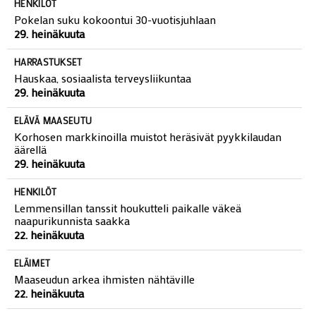
HENKILÖT
Pokelan suku kokoontui 30-vuotisjuhlaan
29. heinäkuuta
HARRASTUKSET
Hauskaa, sosiaalista terveysliikuntaa
29. heinäkuuta
ELÄVÄ MAASEUTU
Korhosen markkinoilla muistot heräsivät pyykkilaudan
äärellä
29. heinäkuuta
HENKILÖT
Lemmensillan tanssit houkutteli paikalle väkeä
naapurikunnista saakka
22. heinäkuuta
ELÄIMET
Maaseudun arkea ihmisten nähtäville
22. heinäkuuta