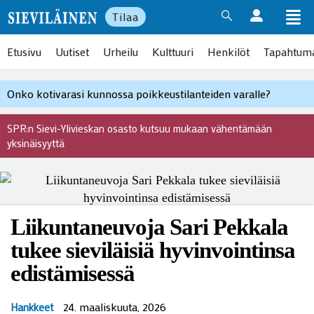
Tilaa
Etusivu
Uutiset
Urheilu
Kulttuuri
Henkilöt
Tapahtum
Onko kotivarasi kunnossa poikkeustilanteiden varalle?
SPR:n Sievi-Ylivieskan osasto kutsuu mukaan vähentämään
yksinäisyyttä
Liikuntaneuvoja Sari Pekkala
tukee sieviläisiä hyvinvointinsa
edistämisessä
24. maaliskuuta, 2026
Hankkeet