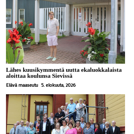
Lähes kuusikymmentä uutta ekaluokkalaista
aloittaa koulunsa Sievissä
Elävä maaseutu
5. elokuuta, 2026