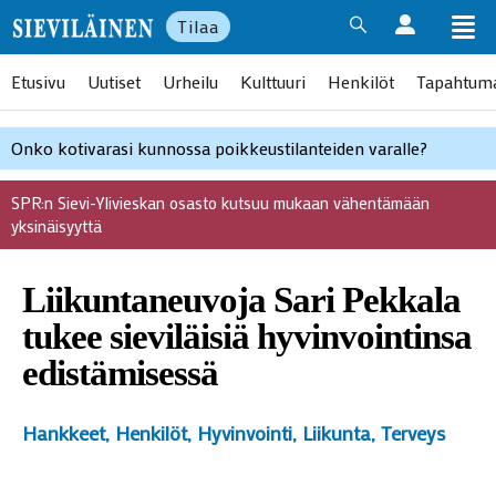
Tilaa
Etusivu
Uutiset
Urheilu
Kulttuuri
Henkilöt
Tapahtum
Onko kotivarasi kunnossa poikkeustilanteiden varalle?
SPR:n Sievi-Ylivieskan osasto kutsuu mukaan vähentämään
yksinäisyyttä
Liikuntaneuvoja Sari Pekkala
tukee sieviläisiä hyvinvointinsa
edistämisessä
Hankkeet
,
Henkilöt
,
Hyvinvointi
,
Liikunta
,
Terveys