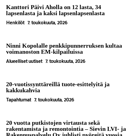
Kanttori Päivi Aholla on 12 lasta, 34
lapsenlasta ja kaksi lapsenlapsenlasta
Henkilöt
7. toukokuuta, 2026
Ninni Kopolalle penkkipunnerruksen kultaa
voimanoston EM-kilpailuissa
Alueelliset uutiset
7. toukokuuta, 2026
20-vuotissynttäreillä tuote-esittelyitä ja
kakkukahvia
Tapahtumat
7. toukokuuta, 2026
20 vuotta putkistojen virtausta sekä
rakentamista ja remontointia – Sievin LVI- ja
Rakennuspalvelu Oy juhlisti pyöreitä vuosia