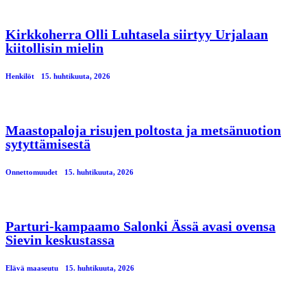
Kirkkoherra Olli Luhtasela siirtyy Urjalaan
kiitollisin mielin
Henkilöt
15. huhtikuuta, 2026
Maastopaloja risujen poltosta ja metsänuotion
sytyttämisestä
Onnettomuudet
15. huhtikuuta, 2026
Parturi-kampaamo Salonki Ässä avasi ovensa
Sievin keskustassa
Elävä maaseutu
15. huhtikuuta, 2026