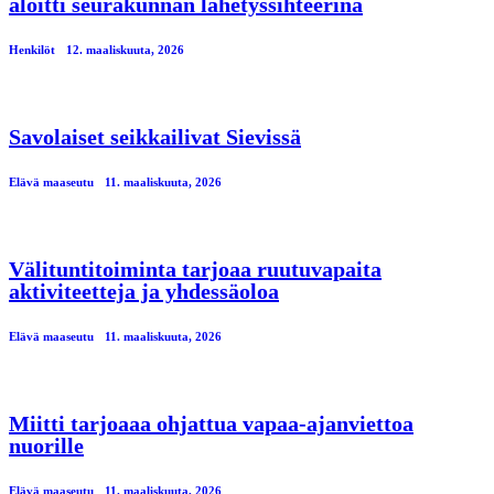
aloitti seurakunnan lähetyssihteerinä
Henkilöt
12. maaliskuuta, 2026
Savolaiset seikkailivat Sievissä
Elävä maaseutu
11. maaliskuuta, 2026
Välituntitoiminta tarjoaa ruutuvapaita
aktiviteetteja ja yhdessäoloa
Elävä maaseutu
11. maaliskuuta, 2026
Miitti tarjoaaa ohjattua vapaa-ajanviettoa
nuorille
Elävä maaseutu
11. maaliskuuta, 2026