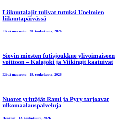
Liikuntalajit tulivat tutuksi Unelmien
liikuntapäivässä
Elävä maaseutu
20. toukokuuta, 2026
Sievin miesten futisjoukkue ylivoimaiseen
voittoon – Kalajoki ja Viikingit kaatuivat
Elävä maaseutu
19. toukokuuta, 2026
Nuoret yrittäjät Rami ja Pyry tarjoavat
ulkomaalauspalveluja
Henkilöt
13. toukokuuta, 2026