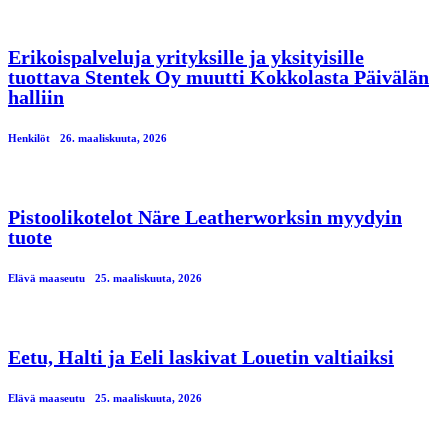
Erikoispalveluja yrityksille ja yksityisille
tuottava Stentek Oy muutti Kokkolasta Päivälän
halliin
Henkilöt
26. maaliskuuta, 2026
Pistoolikotelot Näre Leatherworksin myydyin
tuote
Elävä maaseutu
25. maaliskuuta, 2026
Eetu, Halti ja Eeli laskivat Louetin valtiaiksi
Elävä maaseutu
25. maaliskuuta, 2026