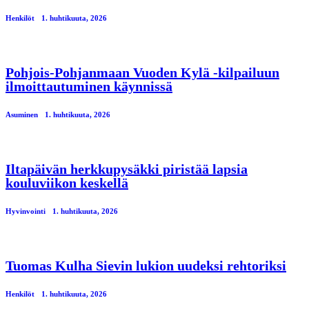
Henkilöt
1. huhtikuuta, 2026
Pohjois-Pohjanmaan Vuoden Kylä -kilpailuun
ilmoittautuminen käynnissä
Asuminen
1. huhtikuuta, 2026
Iltapäivän herkkupysäkki piristää lapsia
kouluviikon keskellä
Hyvinvointi
1. huhtikuuta, 2026
Tuomas Kulha Sievin lukion uudeksi rehtoriksi
Henkilöt
1. huhtikuuta, 2026