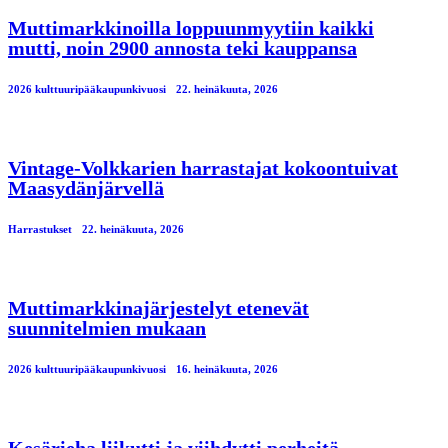
Muttimarkkinoilla loppuunmyytiin kaikki
mutti, noin 2900 annosta teki kauppansa
2026 kulttuuripääkaupunkivuosi
22. heinäkuuta, 2026
Vintage-Volkkarien harrastajat kokoontuivat
Maasydänjärvellä
Harrastukset
22. heinäkuuta, 2026
Muttimarkkinajärjestelyt etenevät
suunnitelmien mukaan
2026 kulttuuripääkaupunkivuosi
16. heinäkuuta, 2026
Kesärieha liikutti ja viihdytti perheitä