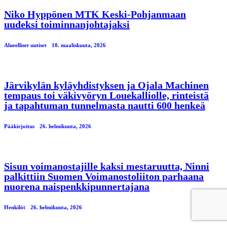
Niko Hyppönen MTK Keski-Pohjanmaan
uudeksi toiminnanjohtajaksi
Alueelliset uutiset
10. maaliskuuta, 2026
Järvikylän kyläyhdistyksen ja Ojala Machinen
tempaus toi väkivyöryn Louekalliolle, rinteistä
ja tapahtuman tunnelmasta nautti 600 henkeä
Pääkirjoitus
26. helmikuuta, 2026
Sisun voimanostajille kaksi mestaruutta, Ninni
palkittiin Suomen Voimanostoliiton parhaana
nuorena naispenkkipunnertajana
Henkilöt
26. helmikuuta, 2026