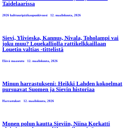
Taidelaarissa
2026 kulttuuripääkaupunkivuosi
12. maaliskuuta, 2026
Sievi, Ylivieska, Kannus, Nivala, Toholampi vai
joku muu? Louekalliolla rattikelkkaillaan
Louetin valtias -tittelistä
Elävä maaseutu
12. maaliskuuta, 2026
Minun harrastukseni: Heikki Lahden kokoelmat
pursuavat Suomen ja Sievin historiaa
Harrastukset
12. maaliskuuta, 2026
Monen polun kautta Sieviin, Niina Korkatti