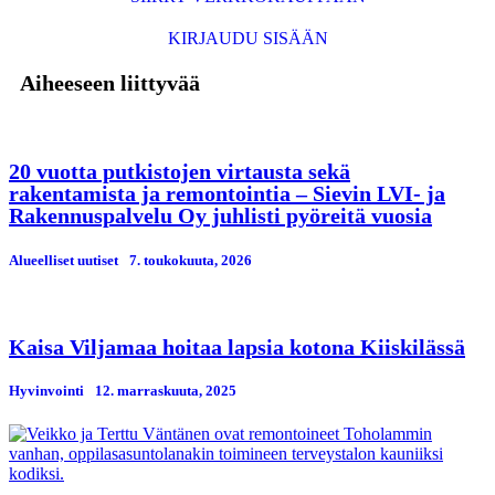
KIRJAUDU SISÄÄN
Aiheeseen liittyvää
20 vuotta putkistojen virtausta sekä
rakentamista ja remontointia – Sievin LVI- ja
Rakennuspalvelu Oy juhlisti pyöreitä vuosia
Alueelliset uutiset
7. toukokuuta, 2026
Kaisa Viljamaa hoitaa lapsia kotona Kiiskilässä
Hyvinvointi
12. marraskuuta, 2025