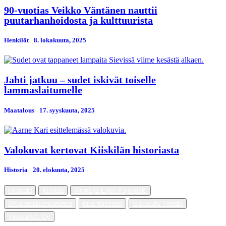
90-vuotias Veikko Väntänen nauttii
puutarhanhoidosta ja kulttuurista
Henkilöt
8. lokakuuta, 2025
Jahti jatkuu – sudet iskivät toiselle
lammaslaitumelle
Maatalous
17. syyskuuta, 2025
Valokuvat kertovat Kiiskilän historiasta
Historia
20. elokuuta, 2025
Hirsitalo
Kiiskilä
Minna ja Erkki Pajukoski
Omakotirakentaminen
rakentaminen
Sisustuts Trendo
VieskaKoti Oy