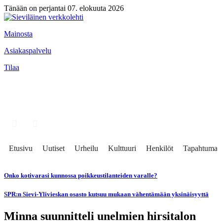
Tänään on perjantai 07. elokuuta 2026
Mainosta
Asiakaspalvelu
Tilaa
Etusivu
Uutiset
Urheilu
Kulttuuri
Henkilöt
Tapahtumat
Onko kotivarasi kunnossa poikkeustilanteiden varalle?
SPR:n Sievi-Ylivieskan osasto kutsuu mukaan vähentämään yksinäisyyttä
Minna suunnitteli unelmien hirsitalon