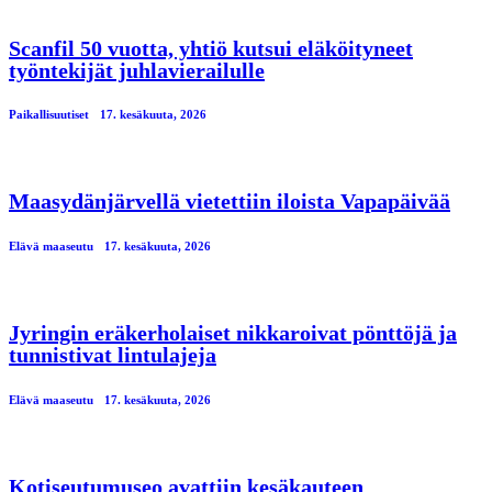
Scanfil 50 vuotta, yhtiö kutsui eläköityneet
työntekijät juhlavierailulle
Paikallisuutiset
17. kesäkuuta, 2026
Maasydänjärvellä vietettiin iloista Vapapäivää
Elävä maaseutu
17. kesäkuuta, 2026
Jyringin eräkerholaiset nikkaroivat pönttöjä ja
tunnistivat lintulajeja
Elävä maaseutu
17. kesäkuuta, 2026
Kotiseutumuseo avattiin kesäkauteen