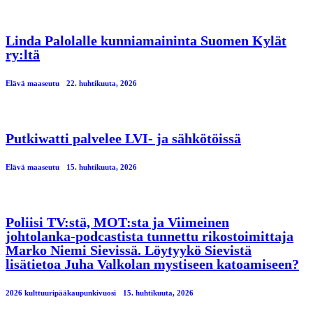
Linda Palolalle kunniamaininta Suomen Kylät
ry:ltä
Elävä maaseutu
22. huhtikuuta, 2026
Putkiwatti palvelee LVI- ja sähkötöissä
Elävä maaseutu
15. huhtikuuta, 2026
Poliisi TV:stä, MOT:sta ja Viimeinen
johtolanka-podcastista tunnettu rikostoimittaja
Marko Niemi Sievissä. Löytyykö Sievistä
lisätietoa Juha Valkolan mystiseen katoamiseen?
2026 kulttuuripääkaupunkivuosi
15. huhtikuuta, 2026