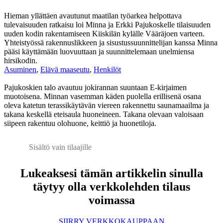
Hieman yllättäen avautunut maatilan työarkea helpottava
tulevaisuuden ratkaisu loi Minna ja Erkki Pajukoskelle tilaisuuden
uuden kodin rakentamiseen Kiiskilän kylälle Vääräjoen varteen.
Yhteistyössä rakennuslikkeen ja sisustussuunnittelijan kanssa Minna
pääsi käyttämään luovuuttaan ja suunnittelemaan unelmiensa
hirsikodin.
Asuminen
,
Elävä maaseutu
,
Henkilöt
Pajukoskien talo avautuu jokirannan suuntaan E-kirjaimen
muotoisena. Minnan vasemman käden puolella erillisenä osana
oleva katetun terassikäytävän viereen rakennettu saunamaailma ja
takana keskellä eteisaula huoneineen. Takana olevaan valoisaan
siipeen rakentuu olohuone, keittiö ja huonetiloja.
Sisältö vain tilaajille
Lukeaksesi tämän artikkelin sinulla
täytyy olla verkkolehden tilaus
voimassa
SIIRRY VERKKOKAUPPAAN