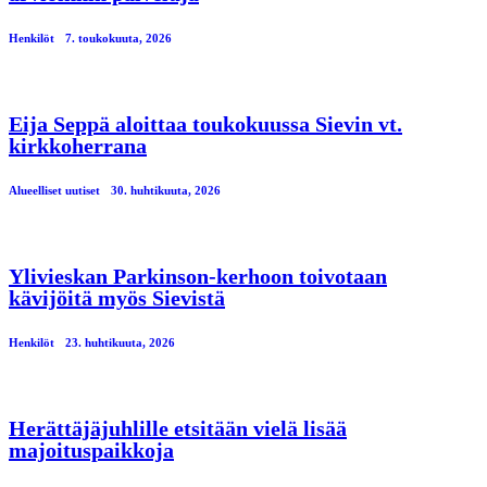
Henkilöt
7. toukokuuta, 2026
Eija Seppä aloittaa toukokuussa Sievin vt.
kirkkoherrana
Alueelliset uutiset
30. huhtikuuta, 2026
Ylivieskan Parkinson-kerhoon toivotaan
kävijöitä myös Sievistä
Henkilöt
23. huhtikuuta, 2026
Herättäjäjuhlille etsitään vielä lisää
majoituspaikkoja