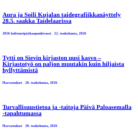
Aura ja Soili Kujalan taidegrafiikkanäyttely
28.5. saakka Taidelaarissa
2026 kulttuuripääkaupunkivuosi
22. toukokuuta, 2026
Tytti on Sievin kirjaston uusi kasvo –
Kirjastotyö on paljon muutakin kuin hiljaista
hyllyttämistä
Harrastukset
20. toukokuuta, 2026
Turvallisuustietoa ja -taitoja Päivä Paloasemalla
-tapahtumassa
Harrastukset
20. toukokuuta, 2026