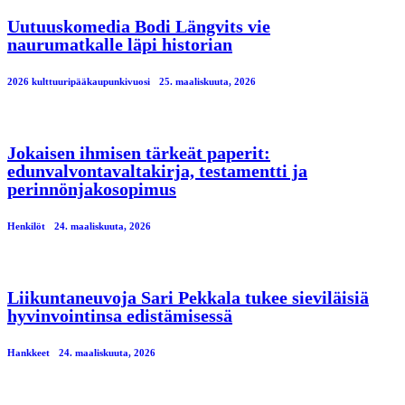
Uutuuskomedia Bodi Längvits vie
naurumatkalle läpi historian
2026 kulttuuripääkaupunkivuosi
25. maaliskuuta, 2026
Jokaisen ihmisen tärkeät paperit:
edunvalvontavaltakirja, testamentti ja
perinnönjakosopimus
Henkilöt
24. maaliskuuta, 2026
Liikuntaneuvoja Sari Pekkala tukee sieviläisiä
hyvinvointinsa edistämisessä
Hankkeet
24. maaliskuuta, 2026