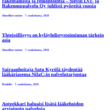
rakentamista ja remontointia – Sievin LVI- ja
Rakennuspalvelu Oy juhlisti pyöreitä vuosia
Alueelliset uutiset
7. toukokuuta, 2026
Yhteisöllisyys on kyläyhdistystoiminnan tärkein
asia
Alueelliset uutiset
7. toukokuuta, 2026
Sairaanhoitaja Satu Kyrölä täydentää
lääkäriasema NilaC:in palvelutarjontaa
Henkilöt
7. toukokuuta, 2026
Apteekkari haluaisi lisätä lääkehoidon
arvioinnin palveluja