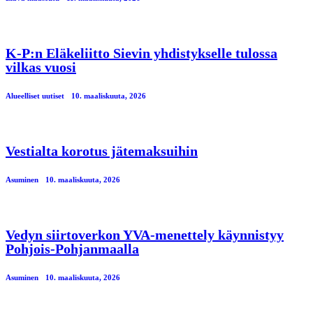
K-P:n Eläkeliitto Sievin yhdistykselle tulossa
vilkas vuosi
Alueelliset uutiset
10. maaliskuuta, 2026
Vestialta korotus jätemaksuihin
Asuminen
10. maaliskuuta, 2026
Vedyn siirtoverkon YVA-menettely käynnistyy
Pohjois-Pohjanmaalla
Asuminen
10. maaliskuuta, 2026