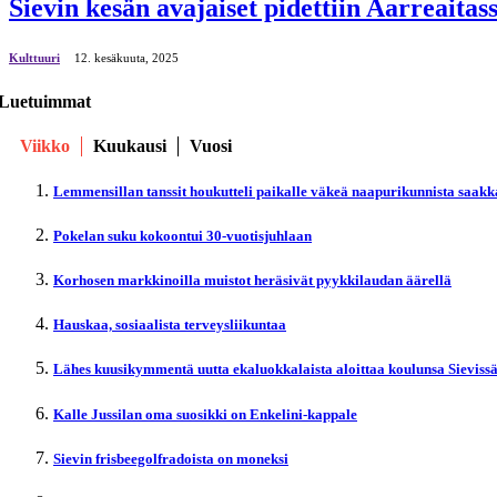
Sievin kesän avajaiset pidettiin Aarreaita
Kulttuuri
12. kesäkuuta, 2025
Luetuimmat
Viikko
Kuukausi
Vuosi
Lemmensillan tanssit houkutteli paikalle väkeä naapurikunnista saakk
Pokelan suku kokoontui 30-vuotisjuhlaan
Korhosen markkinoilla muistot heräsivät pyykkilaudan äärellä
Hauskaa, sosiaalista terveysliikuntaa
Lähes kuusikymmentä uutta ekaluokkalaista aloittaa koulunsa Sieviss
Kalle Jussilan oma suosikki on Enkelini-kappale
Sievin frisbeegolfradoista on moneksi