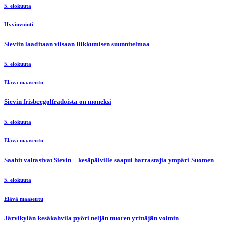
5. elokuuta
Hyvinvointi
Sieviin laaditaan viisaan liikkumisen suunnitelmaa
5. elokuuta
Elävä maaseutu
Sievin frisbeegolfradoista on moneksi
5. elokuuta
Elävä maaseutu
Saabit valtasivat Sievin – kesäpäiville saapui harrastajia ympäri Suomen
5. elokuuta
Elävä maaseutu
Järvikylän kesäkahvila pyöri neljän nuoren yrittäjän voimin