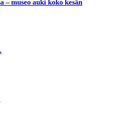
ssa – museo auki koko kesän
a
ä