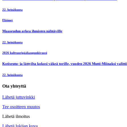
22. heinäkuuta
Eläimet
Maaseudun arkea ihmisten nähtäville
22. heinäkuuta
2026 kulttuuripääkaupunkivuosi
Kotiseutu- ja lättyilta kokosi väkeä torille, vuoden 2026 Mutti-Miinaksi valit
22. heinäkuuta
Ota yhteyttä
Lähetä juttuvinkki
Tee osoitteen muutos
Lähetä ilmoitus
Lähetä lukijan kuva