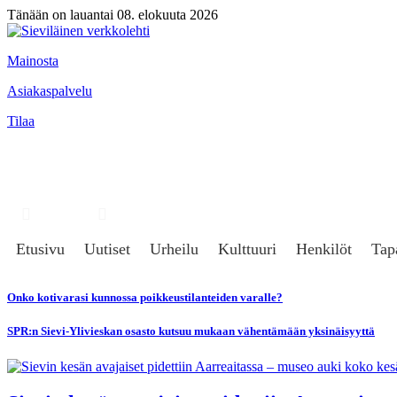
Tänään on lauantai 08. elokuuta 2026
Mainosta
Asiakaspalvelu
Tilaa
Hae
Kirjaudu
Etusivu
Uutiset
Urheilu
Kulttuuri
Henkilöt
Tap
Onko kotivarasi kunnossa poikkeustilanteiden varalle?
SPR:n Sievi-Ylivieskan osasto kutsuu mukaan vähentämään yksinäisyyttä