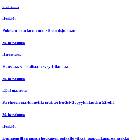
5. elokuuta
Henkilöt
Pokelan suku kokoontui 30-vuotisjuhlaan
29. heinäkuuta
Harrastukset
Hauskaa, sosiaalista terveysliikuntaa
29. heinäkuuta
Elävä maaseutu
Korhosen markkinoilla muistot heräsivät pyykkilaudan äärellä
29. heinäkuuta
Henkilöt
Lemmensillan tanssit houkutteli paikalle väkeä naapurikunnista saakka