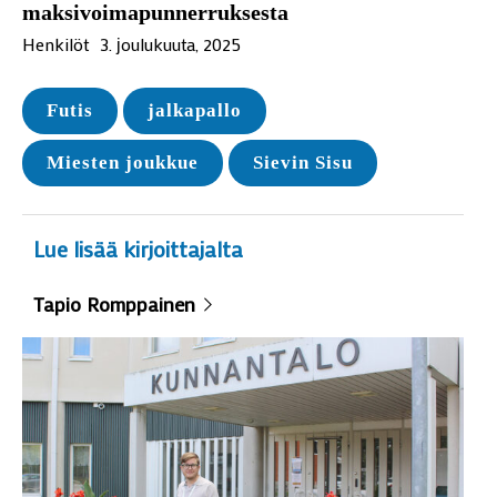
maksivoimapunnerruksesta
Henkilöt
3. јoulukuuta, 2025
Futis
jalkapallo
Miesten joukkue
Sievin Sisu
Lue lisää kirjoittajalta
Tapio Romppainen