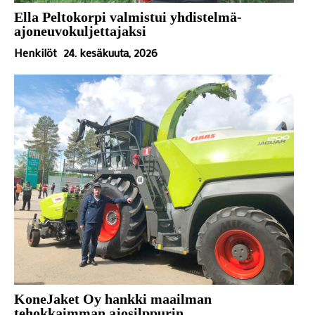
Ella Peltokorpi valmistui yhdistelmä-
ajoneuvokuljettajaksi
Henkilöt
24. kesäkuuta, 2026
KoneJaket Oy hankki maailman
tehokkaimman ajosilppurin