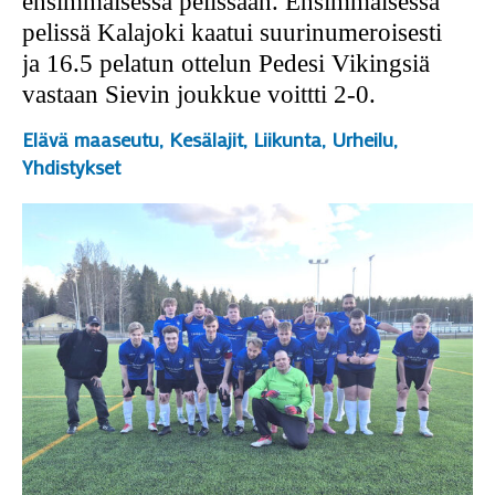
ensimmäisessä pelissään. Ensimmäisessä
pelissä Kalajoki kaatui suurinumeroisesti
ja 16.5 pelatun ottelun Pedesi Vikingsiä
vastaan Sievin joukkue voittti 2-0.
Elävä maaseutu
,
Kesälajit
,
Liikunta
,
Urheilu
,
Yhdistykset