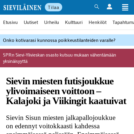
Tilaa
Etusivu
Uutiset
Urheilu
Kulttuuri
Henkilöt
Tapahtum
Onko kotivarasi kunnossa poikkeustilanteiden varalle?
SPR:n Sievi-Ylivieskan osasto kutsuu mukaan vähentämään
yksinäisyyttä
Sievin miesten futisjoukkue
ylivoimaiseen voittoon –
Kalajoki ja Viikingit kaatuivat
Sievin Sisun miesten jalkapallojoukkue
on edennyt voitokkaasti kahdessa