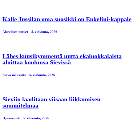
Kalle Jussilan oma suosikki on Enkelini-kappale
Alueelliset uutiset
5. elokuuta, 2026
Lähes kuusikymmentä uutta ekaluokkalaista
aloittaa koulunsa Sievissä
Elävä maaseutu
5. elokuuta, 2026
Sieviin laaditaan viisaan liikkumisen
suunnitelmaa
Hyvinvointi
5. elokuuta, 2026