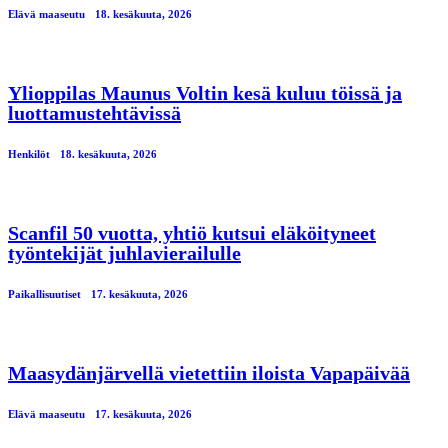
Elävä maaseutu
18. kesäkuuta, 2026
Ylioppilas Maunus Voltin kesä kuluu töissä ja
luottamustehtävissä
Henkilöt
18. kesäkuuta, 2026
Scanfil 50 vuotta, yhtiö kutsui eläköityneet
työntekijät juhlavierailulle
Paikallisuutiset
17. kesäkuuta, 2026
Maasydänjärvellä vietettiin iloista Vapapäivää
Elävä maaseutu
17. kesäkuuta, 2026