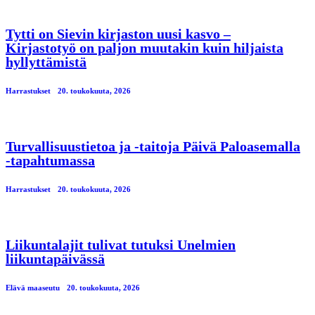
Tytti on Sievin kirjaston uusi kasvo –
Kirjastotyö on paljon muutakin kuin hiljaista
hyllyttämistä
Harrastukset
20. toukokuuta, 2026
Turvallisuustietoa ja -taitoja Päivä Paloasemalla
-tapahtumassa
Harrastukset
20. toukokuuta, 2026
Liikuntalajit tulivat tutuksi Unelmien
liikuntapäivässä
Elävä maaseutu
20. toukokuuta, 2026