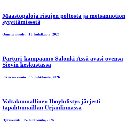
Maastopaloja risujen poltosta ja metsänuotion
sytyttämisestä
Onnettomuudet
15. huhtikuuta, 2026
Parturi-kampaamo Salonki Ässä avasi ovensa
Sievin keskustassa
Elävä maaseutu
15. huhtikuuta, 2026
Valtakunnallinen Ihoyhdistys järjesti
tapahtumaillan Urjanlinnassa
Hyvinvointi
15. huhtikuuta, 2026