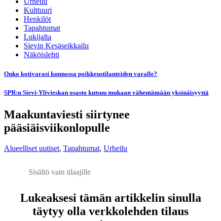
Urheilu
Kulttuuri
Henkilöt
Tapahtumat
Lukijalta
Sievin Kesäseikkailu
Näköislehti
Onko kotivarasi kunnossa poikkeustilanteiden varalle?
SPR:n Sievi-Ylivieskan osasto kutsuu mukaan vähentämään yksinäisyyttä
Maakuntaviesti siirtynee
pääsiäisviikonlopulle
Alueelliset uutiset
,
Tapahtumat
,
Urheilu
Sisältö vain tilaajille
Lukeaksesi tämän artikkelin sinulla
täytyy olla verkkolehden tilaus