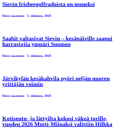
Sievin frisbeegolfradoista on moneksi
Elävä maaseutu
5. elokuuta, 2026
Saabit valtasivat Sievin – kesäpäiville saapui
harrastajia ympäri Suomen
Elävä maaseutu
5. elokuuta, 2026
Järvikylän kesäkahvila pyöri neljän nuoren
yrittäjän voimin
Elävä maaseutu
5. elokuuta, 2026
Kotiseutu- ja lättyilta kokosi väkeä torille,
vuoden 2026 Mutti-Miinaksi valittiin Hilkka