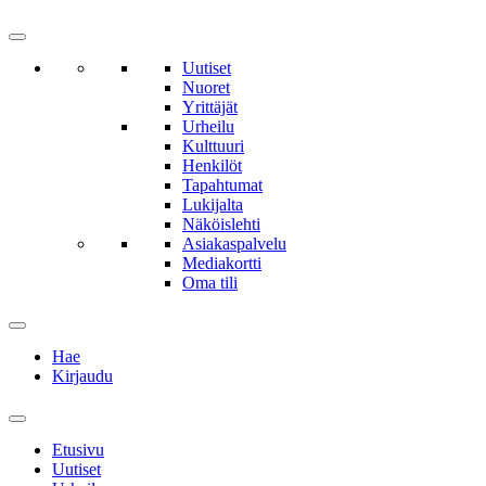
Uutiset
Nuoret
Yrittäjät
Urheilu
Kulttuuri
Henkilöt
Tapahtumat
Lukijalta
Näköislehti
Asiakaspalvelu
Mediakortti
Oma tili
Hae
Kirjaudu
Etusivu
Uutiset