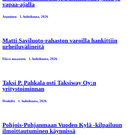
vapaa-ajalla
Asuminen
1. huhtikuuta, 2026
Matti Saviluoto-rahaston varoilla hankittiin
urheiluvälineitä
Elävä maaseutu
1. huhtikuuta, 2026
Taksi P. Pahkala osti Taksiway Oy:n
yritystoiminnan
Henkilöt
1. huhtikuuta, 2026
Pohjois-Pohjanmaan Vuoden Kylä -kilpailuun
ilmoittautuminen käynnissä