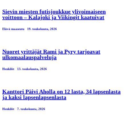
Sievin miesten futisjoukkue ylivoimaiseen
voittoon – Kalajoki ja Viikingit kaatuivat
Elävä maaseutu
19. toukokuuta, 2026
Nuoret yrittäjät Rami ja Pyry tarjoavat
ulkomaalauspalveluja
Henkilöt
13. toukokuuta, 2026
Kanttori Päivi Aholla on 12 lasta, 34 lapsenlasta
ja kaksi lapsenlapsenlasta
Henkilöt
7. toukokuuta, 2026