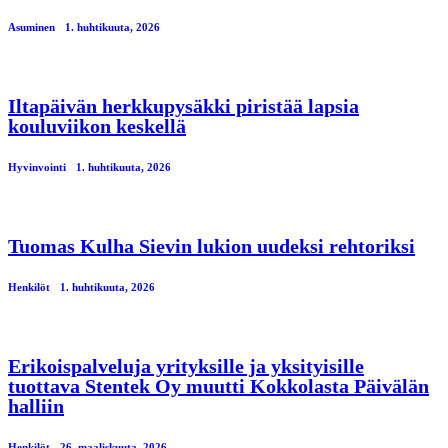
Asuminen
1. huhtikuuta, 2026
Iltapäivän herkkupysäkki piristää lapsia
kouluviikon keskellä
Hyvinvointi
1. huhtikuuta, 2026
Tuomas Kulha Sievin lukion uudeksi rehtoriksi
Henkilöt
1. huhtikuuta, 2026
Erikoispalveluja yrityksille ja yksityisille
tuottava Stentek Oy muutti Kokkolasta Päivälän
halliin
Henkilöt
26. maaliskuuta, 2026