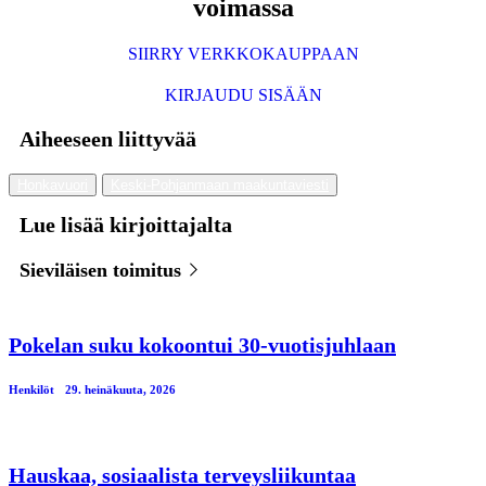
voimassa
SIIRRY VERKKOKAUPPAAN
KIRJAUDU SISÄÄN
Aiheeseen liittyvää
Honkavuori
Keski-Pohjanmaan maakuntaviesti
Lue lisää kirjoittajalta
Sieviläisen toimitus
Pokelan suku kokoontui 30-vuotisjuhlaan
Henkilöt
29. heinäkuuta, 2026
Hauskaa, sosiaalista terveysliikuntaa