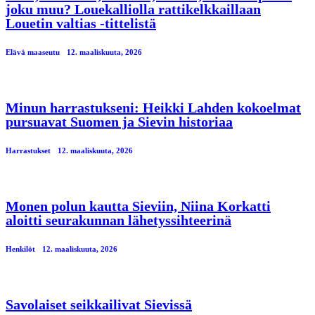
joku muu? Louekalliolla rattikelkkaillaan
Louetin valtias -tittelistä
Elävä maaseutu
12. maaliskuuta, 2026
Minun harrastukseni: Heikki Lahden kokoelmat
pursuavat Suomen ja Sievin historiaa
Harrastukset
12. maaliskuuta, 2026
Monen polun kautta Sieviin, Niina Korkatti
aloitti seurakunnan lähetyssihteerinä
Henkilöt
12. maaliskuuta, 2026
Savolaiset seikkailivat Sievissä