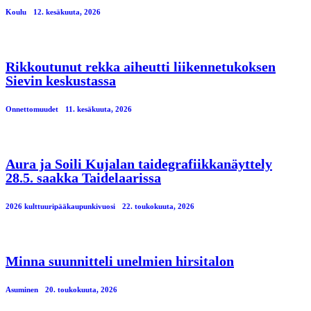
Koulu
12. kesäkuuta, 2026
Rikkoutunut rekka aiheutti liikennetukoksen
Sievin keskustassa
Onnettomuudet
11. kesäkuuta, 2026
Aura ja Soili Kujalan taidegrafiikkanäyttely
28.5. saakka Taidelaarissa
2026 kulttuuripääkaupunkivuosi
22. toukokuuta, 2026
Minna suunnitteli unelmien hirsitalon
Asuminen
20. toukokuuta, 2026