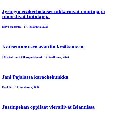
Jyringin eräkerholaiset nikkaroivat pönttöjä ja
tunnistivat lintulajeja
Elävä maaseutu
17. kesäkuuta, 2026
Kotiseutumuseo avattiin kesäkauteen
2026 kulttuuripääkaupunkivuosi
17. kesäkuuta, 2026
Jani Pajalasta karaokekunkku
Henkilöt
12. kesäkuuta, 2026
Jussinpekan oppilaat vierailivat Islannissa