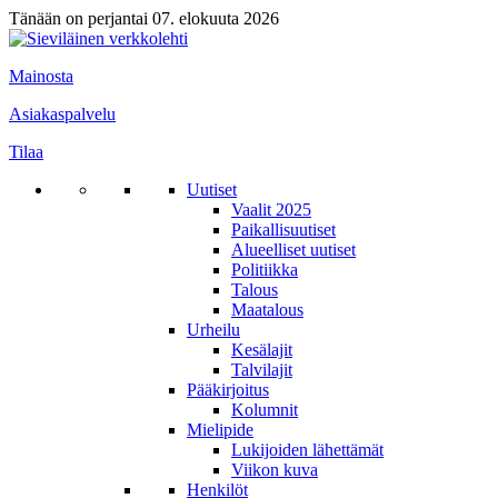
Tänään on perjantai 07. elokuuta 2026
Mainosta
Asiakaspalvelu
Tilaa
Uutiset
Vaalit 2025
Paikallisuutiset
Alueelliset uutiset
Politiikka
Talous
Maatalous
Urheilu
Kesälajit
Talvilajit
Pääkirjoitus
Kolumnit
Mielipide
Lukijoiden lähettämät
Viikon kuva
Henkilöt