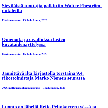
Sieviläisiä tuottajia palkittiin Walter Ehrström-
mitaleilla
Elävä maaseutu
15. huhtikuuta, 2026
Omenoita ja oivalluksia lasten
kuvataidenäyttelyssä
Elävä maaseutu
15. huhtikuuta, 2026
Jännittävä ilta kirjastolla torstaina 9.4.
rikostoimittaja Marko Niemen seurassa
2026 kulttuuripääkaupunkivuosi
1. huhtikuuta, 2026
Luonto on lähellä Reijo Peltokorven työssä ja