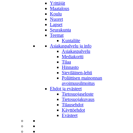
Yrittäjät
Maatalous
Koulu
Nuoret
Lapset
Seurakunta
Teemat
Kuntaliite
Asiakaspalvelu ja info
Asiakaspalvelu
Mediakortti
Tilaa
Hinnasto
Sieviläinen-lehti
Poliittisen mainonnan
avoimuusilmoitus
Ehdot ja evästeet
Tietosuojaseloste
Tietosuojakuvaus
Tilausehdot
Käyttöehdot
Evästeet