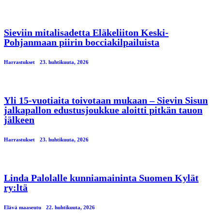
Sieviin mitalisadetta Eläkeliiton Keski-
Pohjanmaan piirin bocciakilpailuista
Harrastukset
23. huhtikuuta, 2026
Yli 15-vuotiaita toivotaan mukaan – Sievin Sisun
jalkapallon edustusjoukkue aloitti pitkän tauon
jälkeen
Harrastukset
23. huhtikuuta, 2026
Linda Palolalle kunniamaininta Suomen Kylät
ry:ltä
Elävä maaseutu
22. huhtikuuta, 2026