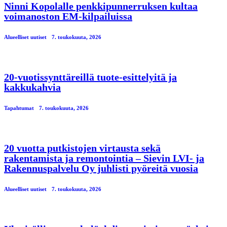
Ninni Kopolalle penkkipunnerruksen kultaa
voimanoston EM-kilpailuissa
Alueelliset uutiset
7. toukokuuta, 2026
20-vuotissynttäreillä tuote-esittelyitä ja
kakkukahvia
Tapahtumat
7. toukokuuta, 2026
20 vuotta putkistojen virtausta sekä
rakentamista ja remontointia – Sievin LVI- ja
Rakennuspalvelu Oy juhlisti pyöreitä vuosia
Alueelliset uutiset
7. toukokuuta, 2026