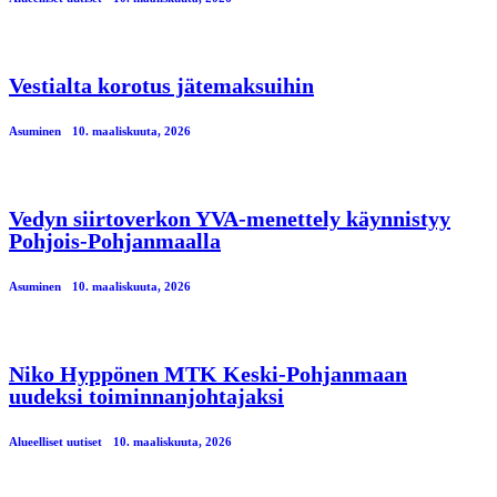
Vestialta korotus jätemaksuihin
Asuminen
10. maaliskuuta, 2026
Vedyn siirtoverkon YVA-menettely käynnistyy
Pohjois-Pohjanmaalla
Asuminen
10. maaliskuuta, 2026
Niko Hyppönen MTK Keski-Pohjanmaan
uudeksi toiminnanjohtajaksi
Alueelliset uutiset
10. maaliskuuta, 2026