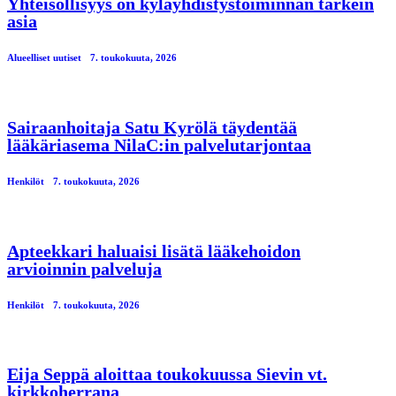
Yhteisöllisyys on kyläyhdistystoiminnan tärkein
asia
Alueelliset uutiset
7. toukokuuta, 2026
Sairaanhoitaja Satu Kyrölä täydentää
lääkäriasema NilaC:in palvelutarjontaa
Henkilöt
7. toukokuuta, 2026
Apteekkari haluaisi lisätä lääkehoidon
arvioinnin palveluja
Henkilöt
7. toukokuuta, 2026
Eija Seppä aloittaa toukokuussa Sievin vt.
kirkkoherrana