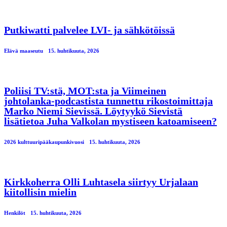
Putkiwatti palvelee LVI- ja sähkötöissä
Elävä maaseutu
15. huhtikuuta, 2026
Poliisi TV:stä, MOT:sta ja Viimeinen
johtolanka-podcastista tunnettu rikostoimittaja
Marko Niemi Sievissä. Löytyykö Sievistä
lisätietoa Juha Valkolan mystiseen katoamiseen?
2026 kulttuuripääkaupunkivuosi
15. huhtikuuta, 2026
Kirkkoherra Olli Luhtasela siirtyy Urjalaan
kiitollisin mielin
Henkilöt
15. huhtikuuta, 2026