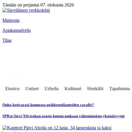
Tänään on perjantai 07. elokuuta 2026
Mainosta
Asiakaspalvelu
Tilaa
Etusivu
Uutiset
Urheilu
Kulttuuri
Henkilöt
Tapahtumat
Onko kotivarasi kunnossa poikkeustilanteiden varalle?
SPR:n Sievi-Ylivieskan osasto kutsuu mukaan vähentämään yksinäisyyttä