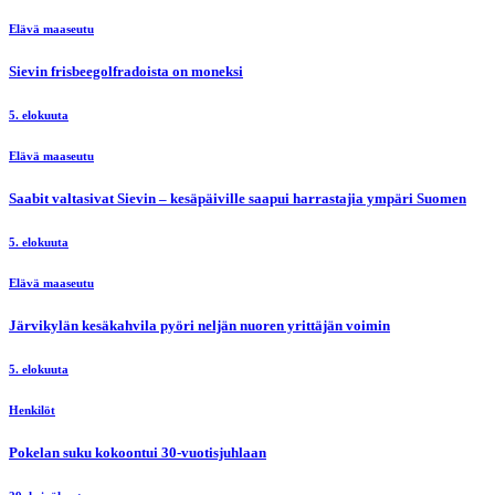
Elävä maaseutu
Sievin frisbeegolfradoista on moneksi
5. elokuuta
Elävä maaseutu
Saabit valtasivat Sievin – kesäpäiville saapui harrastajia ympäri Suomen
5. elokuuta
Elävä maaseutu
Järvikylän kesäkahvila pyöri neljän nuoren yrittäjän voimin
5. elokuuta
Henkilöt
Pokelan suku kokoontui 30-vuotisjuhlaan