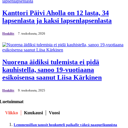
Kanttori Päivi Aholla on 12 lasta, 34
lapsenlasta ja kaksi lapsenlapsenlasta
Henkilöt
7. toukokuuta, 2026
Nuorena äidiksi tulemista ei pidä
kauhistella, sanoo 19-vuotiaana
esikoisensa saanut Liisa Kärkinen
Henkilöt
9. toukokuuta, 2025
Luetuimmat
Viikko
Kuukausi
Vuosi
Lemmensillan tanssit houkutteli paikalle väkeä naapurikunnista