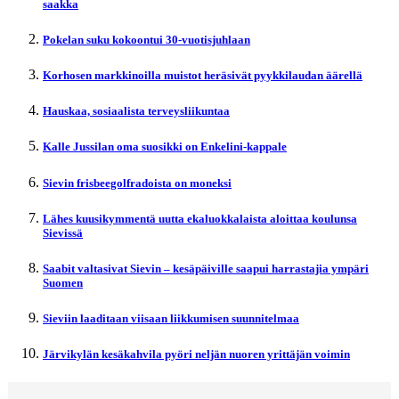
saakka
Pokelan suku kokoontui 30-vuotisjuhlaan
Korhosen markkinoilla muistot heräsivät pyykkilaudan äärellä
Hauskaa, sosiaalista terveysliikuntaa
Kalle Jussilan oma suosikki on Enkelini-kappale
Sievin frisbeegolfradoista on moneksi
Lähes kuusikymmentä uutta ekaluokkalaista aloittaa koulunsa
Sievissä
Saabit valtasivat Sievin – kesäpäiville saapui harrastajia ympäri
Suomen
Sieviin laaditaan viisaan liikkumisen suunnitelmaa
Järvikylän kesäkahvila pyöri neljän nuoren yrittäjän voimin