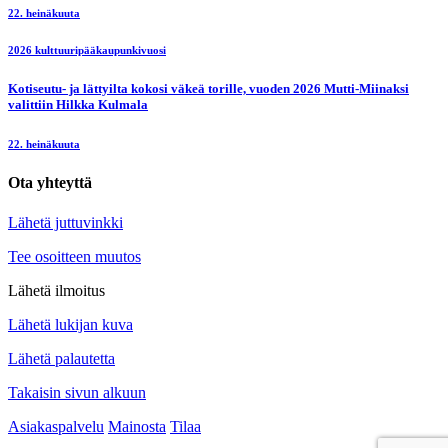
22. heinäkuuta
2026 kulttuuripääkaupunkivuosi
Kotiseutu- ja lättyilta kokosi väkeä torille, vuoden 2026 Mutti-Miinaksi
valittiin Hilkka Kulmala
22. heinäkuuta
Ota yhteyttä
Lähetä juttuvinkki
Tee osoitteen muutos
Lähetä ilmoitus
Lähetä lukijan kuva
Lähetä palautetta
Takaisin sivun alkuun
Asiakaspalvelu
Mainosta
Tilaa