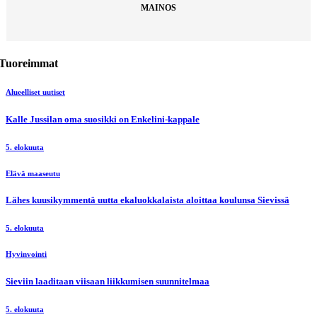
MAINOS
Tuoreimmat
Alueelliset uutiset
Kalle Jussilan oma suosikki on Enkelini-kappale
5. elokuuta
Elävä maaseutu
Lähes kuusikymmentä uutta ekaluokkalaista aloittaa koulunsa Sievissä
5. elokuuta
Hyvinvointi
Sieviin laaditaan viisaan liikkumisen suunnitelmaa
5. elokuuta