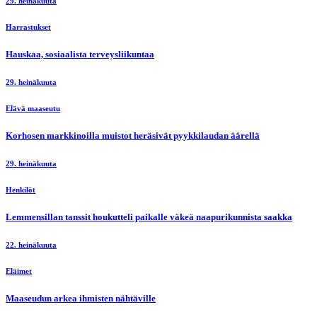
29. heinäkuuta
Harrastukset
Hauskaa, sosiaalista terveysliikuntaa
29. heinäkuuta
Elävä maaseutu
Korhosen markkinoilla muistot heräsivät pyykkilaudan äärellä
29. heinäkuuta
Henkilöt
Lemmensillan tanssit houkutteli paikalle väkeä naapurikunnista saakka
22. heinäkuuta
Eläimet
Maaseudun arkea ihmisten nähtäville