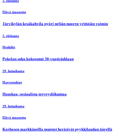
5. elokuuta
Elävä maaseutu
Järvikylän kesäkahvila pyöri neljän nuoren yrittäjän voimin
5. elokuuta
Henkilöt
Pokelan suku kokoontui 30-vuotisjuhlaan
29. heinäkuuta
Harrastukset
Hauskaa, sosiaalista terveysliikuntaa
29. heinäkuuta
Elävä maaseutu
Korhosen markkinoilla muistot heräsivät pyykkilaudan äärellä