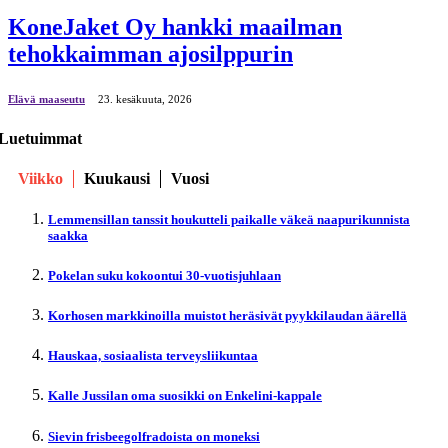
KoneJaket Oy hankki maailman
tehokkaimman ajosilppurin
Elävä maaseutu
23. kesäkuuta, 2026
Luetuimmat
Viikko
Kuukausi
Vuosi
Lemmensillan tanssit houkutteli paikalle väkeä naapurikunnista
saakka
Pokelan suku kokoontui 30-vuotisjuhlaan
Korhosen markkinoilla muistot heräsivät pyykkilaudan äärellä
Hauskaa, sosiaalista terveysliikuntaa
Kalle Jussilan oma suosikki on Enkelini-kappale
Sievin frisbeegolfradoista on moneksi