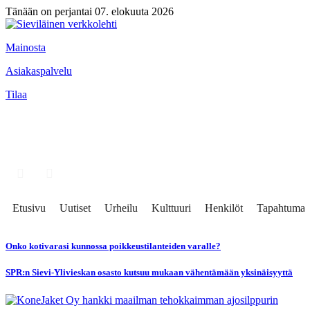
Tänään on perjantai 07. elokuuta 2026
Mainosta
Asiakaspalvelu
Tilaa
Etusivu
Uutiset
Urheilu
Kulttuuri
Henkilöt
Tapahtumat
Onko kotivarasi kunnossa poikkeustilanteiden varalle?
SPR:n Sievi-Ylivieskan osasto kutsuu mukaan vähentämään yksinäisyyttä