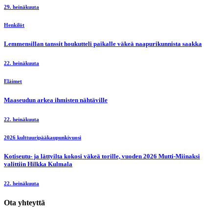
29. heinäkuuta
Henkilöt
Lemmensillan tanssit houkutteli paikalle väkeä naapurikunnista saakka
22. heinäkuuta
Eläimet
Maaseudun arkea ihmisten nähtäville
22. heinäkuuta
2026 kulttuuripääkaupunkivuosi
Kotiseutu- ja lättyilta kokosi väkeä torille, vuoden 2026 Mutti-Miinaksi
valittiin Hilkka Kulmala
22. heinäkuuta
Ota yhteyttä