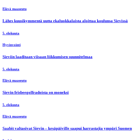
Elävä maaseutu
Lähes kuusikymmentä uutta ekaluokkalaista aloittaa koulunsa Sievissä
5. elokuuta
Hyvinvointi
Sieviin laaditaan viisaan liikkumisen suunnitelmaa
5. elokuuta
Elävä maaseutu
Sievin frisbeegolfradoista on moneksi
5. elokuuta
Elävä maaseutu
Saabit valtasivat Sievin – kesäpäiville saapui harrastajia ympäri Suomen