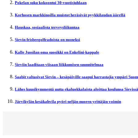
Pokelan suku kokoontui 30-vuotisjuhlaan
Korhosen markkinoilla muistot heräsivät pyykkilaudan äärellä
Hauskaa, sosiaalista terveysliikuntaa
Sievin frisbeegolfradoista on moneksi
Kalle Jussilan oma suosikki on Enkelini-kappale
Sieviin laaditaan viisaan liikkumisen suunnitelmaa
Saabit valtasivat Sievin – kesäpäiville saapui harrastajia ympäri Suo
Lähes kuusikymmentä uutta ekaluokkalaista aloittaa koulunsa Sieviss
Järvikylän kesäkahvila pyöri neljän nuoren yrittäjän voimin