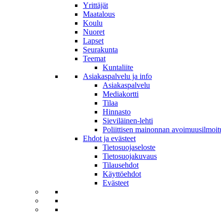
Yrittäjät
Maatalous
Koulu
Nuoret
Lapset
Seurakunta
Teemat
Kuntaliite
Asiakaspalvelu ja info
Asiakaspalvelu
Mediakortti
Tilaa
Hinnasto
Sieviläinen-lehti
Poliittisen mainonnan avoimuusilmoit
Ehdot ja evästeet
Tietosuojaseloste
Tietosuojakuvaus
Tilausehdot
Käyttöehdot
Evästeet