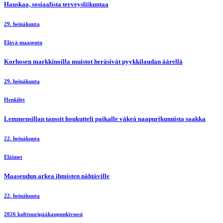
Hauskaa, sosiaalista terveysliikuntaa
29. heinäkuuta
Elävä maaseutu
Korhosen markkinoilla muistot heräsivät pyykkilaudan äärellä
29. heinäkuuta
Henkilöt
Lemmensillan tanssit houkutteli paikalle väkeä naapurikunnista saakka
22. heinäkuuta
Eläimet
Maaseudun arkea ihmisten nähtäville
22. heinäkuuta
2026 kulttuuripääkaupunkivuosi