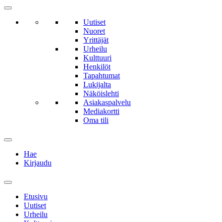
Uutiset
Nuoret
Yrittäjät
Urheilu
Kulttuuri
Henkilöt
Tapahtumat
Lukijalta
Näköislehti
Asiakaspalvelu
Mediakortti
Oma tili
Hae
Kirjaudu
Etusivu
Uutiset
Urheilu