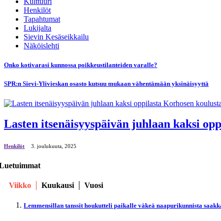
Kulttuuri
Henkilöt
Tapahtumat
Lukijalta
Sievin Kesäseikkailu
Näköislehti
Onko kotivarasi kunnossa poikkeustilanteiden varalle?
SPR:n Sievi-Ylivieskan osasto kutsuu mukaan vähentämään yksinäisyyttä
Lasten itsenäisyyspäivän juhlaan kaksi op
Henkilöt
3. јoulukuuta, 2025
Luetuimmat
Viikko
Kuukausi
Vuosi
Lemmensillan tanssit houkutteli paikalle väkeä naapurikunnista saakk