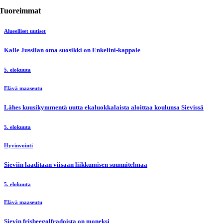
Tuoreimmat
Alueelliset uutiset
Kalle Jussilan oma suosikki on Enkelini-kappale
5. elokuuta
Elävä maaseutu
Lähes kuusikymmentä uutta ekaluokkalaista aloittaa koulunsa Sievissä
5. elokuuta
Hyvinvointi
Sieviin laaditaan viisaan liikkumisen suunnitelmaa
5. elokuuta
Elävä maaseutu
Sievin frisbeegolfradoista on moneksi