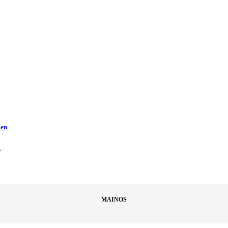
men
ä
MAINOS