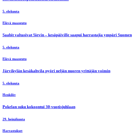
5. elokuuta
Elävä maaseutu
Saabit valtasivat Sievin – kesäpäiville saapui harrastajia ympäri Suomen
5. elokuuta
Elävä maaseutu
Järvikylän kesäkahvila pyöri neljän nuoren yrittäjän voimin
5. elokuuta
Henkilöt
Pokelan suku kokoontui 30-vuotisjuhlaan
29. heinäkuuta
Harrastukset