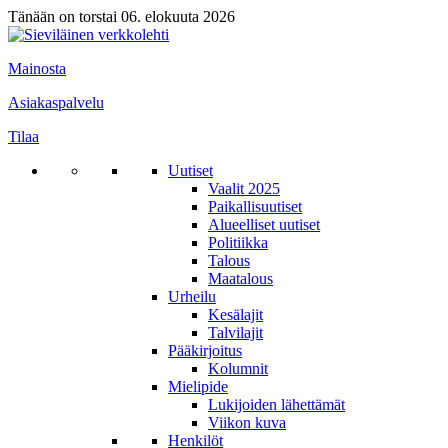
Tänään on torstai 06. elokuuta 2026
Mainosta
Asiakaspalvelu
Tilaa
Uutiset
Vaalit 2025
Paikallisuutiset
Alueelliset uutiset
Politiikka
Talous
Maatalous
Urheilu
Kesälajit
Talvilajit
Pääkirjoitus
Kolumnit
Mielipide
Lukijoiden lähettämät
Viikon kuva
Henkilöt