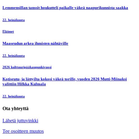
Lemmensillan tanssit houkutteli paikalle väkeä naapurikunnista saakka
22. heinäkuuta
Eläimet
Maaseudun arkea ihmisten nähtäville
22. heinäkuuta
2026 kulttuuripääkaupunkivuosi
Kotiseutu- ja lättyilta kokosi väkeä torille, vuoden 2026 Mutti-Miinaksi
valittiin Hilkka Kulmala
22. heinäkuuta
Ota yhteyttä
Lähetä juttuvinkki
Tee osoitteen muutos