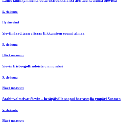
Lähes kuusikymmentä uutta ekaluokkalaista aloittaa koulunsa Sievissä
5. elokuuta
Hyvinvointi
Sieviin laaditaan viisaan liikkumisen suunnitelmaa
5. elokuuta
Elävä maaseutu
Sievin frisbeegolfradoista on moneksi
5. elokuuta
Elävä maaseutu
Saabit valtasivat Sievin – kesäpäiville saapui harrastajia ympäri Suomen
5. elokuuta
Elävä maaseutu