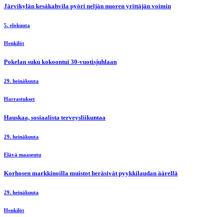
Järvikylän kesäkahvila pyöri neljän nuoren yrittäjän voimin
5. elokuuta
Henkilöt
Pokelan suku kokoontui 30-vuotisjuhlaan
29. heinäkuuta
Harrastukset
Hauskaa, sosiaalista terveysliikuntaa
29. heinäkuuta
Elävä maaseutu
Korhosen markkinoilla muistot heräsivät pyykkilaudan äärellä
29. heinäkuuta
Henkilöt