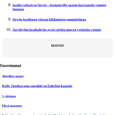
Saabit valtasivat Sievin – kesäpäiville saapui harrastajia ympäri
Suomen
Sieviin laaditaan viisaan liikkumisen suunnitelmaa
Järvikylän kesäkahvila pyöri neljän nuoren yrittäjän voimin
MAINOS
Tuoreimmat
Alueelliset uutiset
Kalle Jussilan oma suosikki on Enkelini-kappale
5. elokuuta
Elävä maaseutu