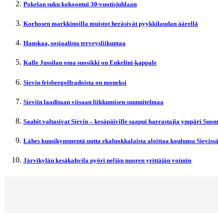
Pokelan suku kokoontui 30-vuotisjuhlaan
Korhosen markkinoilla muistot heräsivät pyykkilaudan äärellä
Hauskaa, sosiaalista terveysliikuntaa
Kalle Jussilan oma suosikki on Enkelini-kappale
Sievin frisbeegolfradoista on moneksi
Sieviin laaditaan viisaan liikkumisen suunnitelmaa
Saabit valtasivat Sievin – kesäpäiville saapui harrastajia ympäri Suo
Lähes kuusikymmentä uutta ekaluokkalaista aloittaa koulunsa Sieviss
Järvikylän kesäkahvila pyöri neljän nuoren yrittäjän voimin