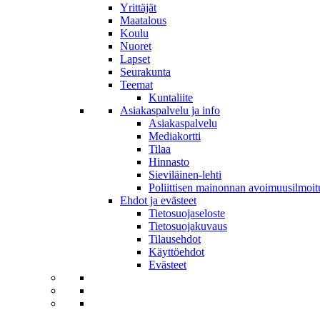
Yrittäjät
Maatalous
Koulu
Nuoret
Lapset
Seurakunta
Teemat
Kuntaliite
Asiakaspalvelu ja info
Asiakaspalvelu
Mediakortti
Tilaa
Hinnasto
Sieviläinen-lehti
Poliittisen mainonnan avoimuusilmoit
Ehdot ja evästeet
Tietosuojaseloste
Tietosuojakuvaus
Tilausehdot
Käyttöehdot
Evästeet