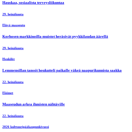
Hauskaa, sosiaalista terveysliikuntaa
29. heinäkuuta
Elävä maaseutu
Korhosen markkinoilla muistot heräsivät pyykkilaudan äärellä
29. heinäkuuta
Henkilöt
Lemmensillan tanssit houkutteli paikalle väkeä naapurikunnista saakka
22. heinäkuuta
Eläimet
Maaseudun arkea ihmisten nähtäville
22. heinäkuuta
2026 kulttuuripääkaupunkivuosi