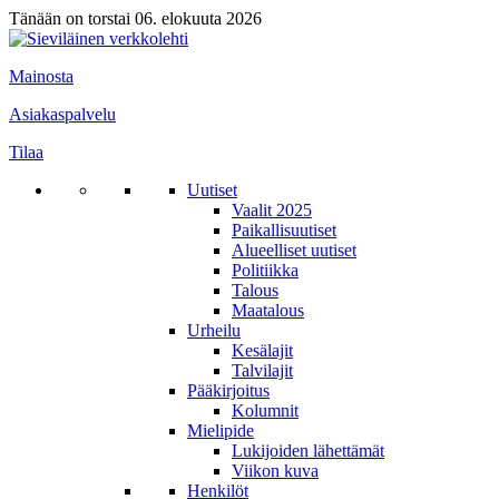
Tänään on torstai 06. elokuuta 2026
Mainosta
Asiakaspalvelu
Tilaa
Uutiset
Vaalit 2025
Paikallisuutiset
Alueelliset uutiset
Politiikka
Talous
Maatalous
Urheilu
Kesälajit
Talvilajit
Pääkirjoitus
Kolumnit
Mielipide
Lukijoiden lähettämät
Viikon kuva
Henkilöt