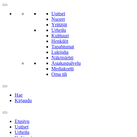
Uutiset
Nuoret
Yrittäjät
Urheilu
Kulttuuri
Henkilöt
Tapahtumat
Lukijalta
Näköislehti
Asiakaspalvelu
Mediakortti
Oma tili
Hae
Kirjaudu
Etusivu
Uutiset
Urheilu