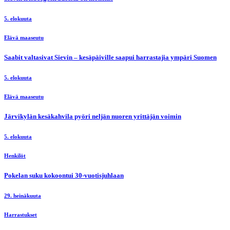
5. elokuuta
Elävä maaseutu
Saabit valtasivat Sievin – kesäpäiville saapui harrastajia ympäri Suomen
5. elokuuta
Elävä maaseutu
Järvikylän kesäkahvila pyöri neljän nuoren yrittäjän voimin
5. elokuuta
Henkilöt
Pokelan suku kokoontui 30-vuotisjuhlaan
29. heinäkuuta
Harrastukset