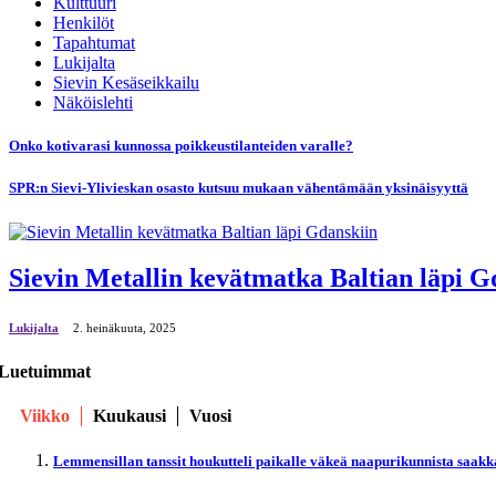
Kulttuuri
Henkilöt
Tapahtumat
Lukijalta
Sievin Kesäseikkailu
Näköislehti
Onko kotivarasi kunnossa poikkeustilanteiden varalle?
SPR:n Sievi-Ylivieskan osasto kutsuu mukaan vähentämään yksinäisyyttä
Sievin Metallin kevätmatka Baltian läpi G
Lukijalta
2. heinäkuuta, 2025
Luetuimmat
Viikko
Kuukausi
Vuosi
Lemmensillan tanssit houkutteli paikalle väkeä naapurikunnista saakk