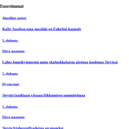
Tuoreimmat
Alueelliset uutiset
Kalle Jussilan oma suosikki on Enkelini-kappale
5. elokuuta
Elävä maaseutu
Lähes kuusikymmentä uutta ekaluokkalaista aloittaa koulunsa Sievissä
5. elokuuta
Hyvinvointi
Sieviin laaditaan viisaan liikkumisen suunnitelmaa
5. elokuuta
Elävä maaseutu
Sievin frisbeegolfradoista on moneksi