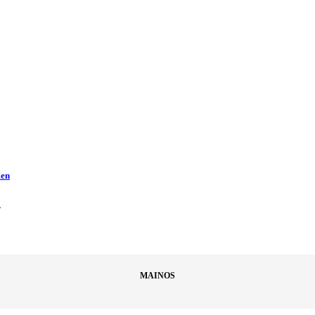
men
ä
MAINOS