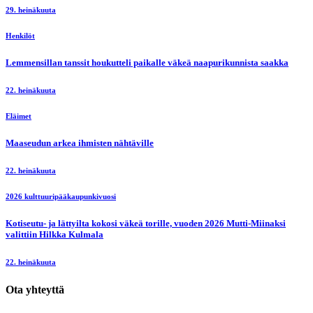
29. heinäkuuta
Henkilöt
Lemmensillan tanssit houkutteli paikalle väkeä naapurikunnista saakka
22. heinäkuuta
Eläimet
Maaseudun arkea ihmisten nähtäville
22. heinäkuuta
2026 kulttuuripääkaupunkivuosi
Kotiseutu- ja lättyilta kokosi väkeä torille, vuoden 2026 Mutti-Miinaksi
valittiin Hilkka Kulmala
22. heinäkuuta
Ota yhteyttä