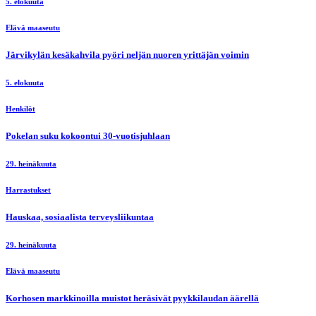
5. elokuuta
Elävä maaseutu
Järvikylän kesäkahvila pyöri neljän nuoren yrittäjän voimin
5. elokuuta
Henkilöt
Pokelan suku kokoontui 30-vuotisjuhlaan
29. heinäkuuta
Harrastukset
Hauskaa, sosiaalista terveysliikuntaa
29. heinäkuuta
Elävä maaseutu
Korhosen markkinoilla muistot heräsivät pyykkilaudan äärellä