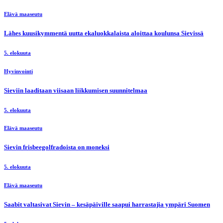
Elävä maaseutu
Lähes kuusikymmentä uutta ekaluokkalaista aloittaa koulunsa Sievissä
5. elokuuta
Hyvinvointi
Sieviin laaditaan viisaan liikkumisen suunnitelmaa
5. elokuuta
Elävä maaseutu
Sievin frisbeegolfradoista on moneksi
5. elokuuta
Elävä maaseutu
Saabit valtasivat Sievin – kesäpäiville saapui harrastajia ympäri Suomen