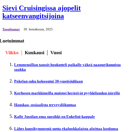
Sievi Cruisingissa ajopelit
katseenvangitsijoina
Tapahtumat
30. heinäkuuta, 2025
Luetuimmat
Viikko
Kuukausi
Vuosi
Lemmensillan tanssit houkutteli paikalle väkeä naapurikunnista
saakka
Pokelan suku kokoontui 30-vuotisjuhlaan
Korhosen markkinoilla muistot heräsivät pyykkilaudan äärellä
Hauskaa, sosiaalista terveysliikuntaa
Kalle Jussilan oma suosikki on Enkelini-kappale
Lähes kuusikymmentä uutta ekaluokkalaista aloittaa koulunsa