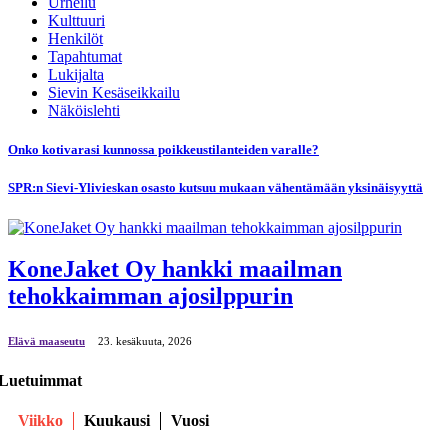
Urheilu
Kulttuuri
Henkilöt
Tapahtumat
Lukijalta
Sievin Kesäseikkailu
Näköislehti
Onko kotivarasi kunnossa poikkeustilanteiden varalle?
SPR:n Sievi-Ylivieskan osasto kutsuu mukaan vähentämään yksinäisyyttä
KoneJaket Oy hankki maailman
tehokkaimman ajosilppurin
Elävä maaseutu
23. kesäkuuta, 2026
Luetuimmat
Viikko
Kuukausi
Vuosi