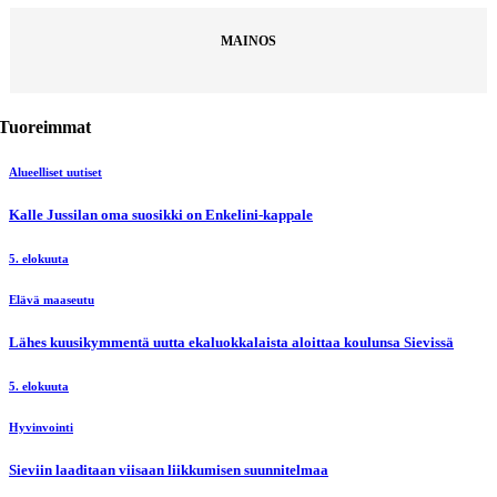
MAINOS
Tuoreimmat
Alueelliset uutiset
Kalle Jussilan oma suosikki on Enkelini-kappale
5. elokuuta
Elävä maaseutu
Lähes kuusikymmentä uutta ekaluokkalaista aloittaa koulunsa Sievissä
5. elokuuta
Hyvinvointi
Sieviin laaditaan viisaan liikkumisen suunnitelmaa