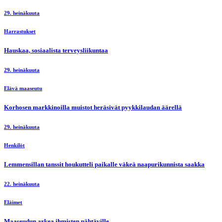
29. heinäkuuta
Harrastukset
Hauskaa, sosiaalista terveysliikuntaa
29. heinäkuuta
Elävä maaseutu
Korhosen markkinoilla muistot heräsivät pyykkilaudan äärellä
29. heinäkuuta
Henkilöt
Lemmensillan tanssit houkutteli paikalle väkeä naapurikunnista saakka
22. heinäkuuta
Eläimet
Maaseudun arkea ihmisten nähtäville