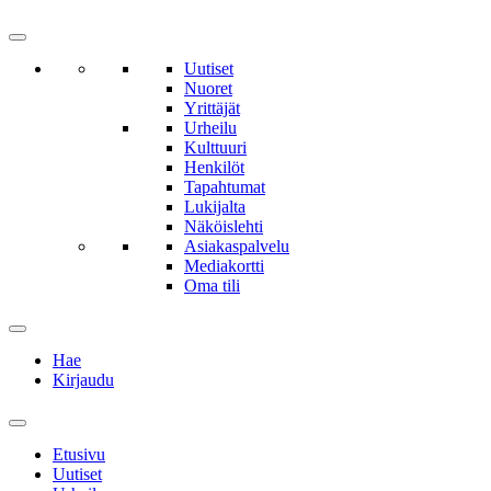
Uutiset
Nuoret
Yrittäjät
Urheilu
Kulttuuri
Henkilöt
Tapahtumat
Lukijalta
Näköislehti
Asiakaspalvelu
Mediakortti
Oma tili
Hae
Kirjaudu
Etusivu
Uutiset