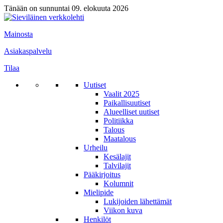
Tänään on sunnuntai 09. elokuuta 2026
Mainosta
Asiakaspalvelu
Tilaa
Uutiset
Vaalit 2025
Paikallisuutiset
Alueelliset uutiset
Politiikka
Talous
Maatalous
Urheilu
Kesälajit
Talvilajit
Pääkirjoitus
Kolumnit
Mielipide
Lukijoiden lähettämät
Viikon kuva
Henkilöt