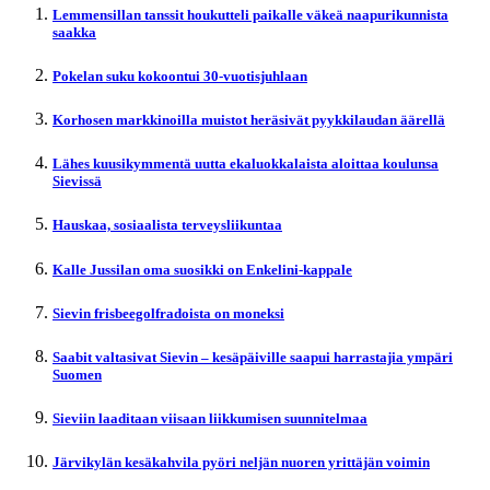
Lemmensillan tanssit houkutteli paikalle väkeä naapurikunnista
saakka
Pokelan suku kokoontui 30-vuotisjuhlaan
Korhosen markkinoilla muistot heräsivät pyykkilaudan äärellä
Lähes kuusikymmentä uutta ekaluokkalaista aloittaa koulunsa
Sievissä
Hauskaa, sosiaalista terveysliikuntaa
Kalle Jussilan oma suosikki on Enkelini-kappale
Sievin frisbeegolfradoista on moneksi
Saabit valtasivat Sievin – kesäpäiville saapui harrastajia ympäri
Suomen
Sieviin laaditaan viisaan liikkumisen suunnitelmaa
Järvikylän kesäkahvila pyöri neljän nuoren yrittäjän voimin