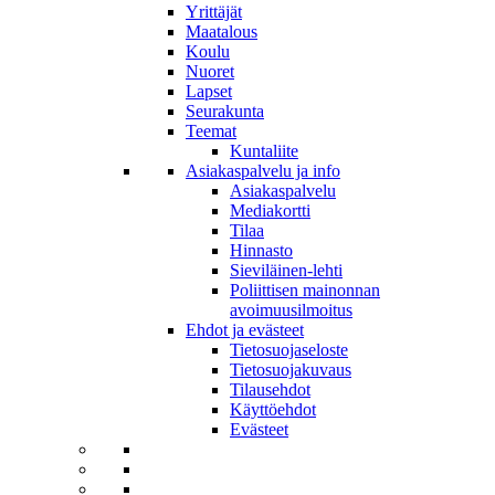
Yrittäjät
Maatalous
Koulu
Nuoret
Lapset
Seurakunta
Teemat
Kuntaliite
Asiakaspalvelu ja info
Asiakaspalvelu
Mediakortti
Tilaa
Hinnasto
Sieviläinen-lehti
Poliittisen mainonnan
avoimuusilmoitus
Ehdot ja evästeet
Tietosuojaseloste
Tietosuojakuvaus
Tilausehdot
Käyttöehdot
Evästeet