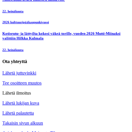
22. heinäkuuta
2026 kulttuuripääkaupunkivuosi
Kotiseutu- ja lättyilta kokosi väkeä torille, vuoden 2026 Mutti-Miinaksi
valittiin Hilkka Kulmala
22. heinäkuuta
Ota yhteyttä
Lähetä juttuvinkki
Tee osoitteen muutos
Lähetä ilmoitus
Lähetä lukijan kuva
Lähetä palautetta
Takaisin sivun alkuun