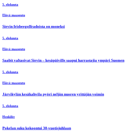
5. elokuuta
Elävä maaseutu
Sievin frisbeegolfradoista on moneksi
5. elokuuta
Elävä maaseutu
Saabit valtasivat Sievin – kesäpäiville saapui harrastajia ympäri Suomen
5. elokuuta
Elävä maaseutu
Järvikylän kesäkahvila pyöri neljän nuoren yrittäjän voimin
5. elokuuta
Henkilöt
Pokelan suku kokoontui 30-vuotisjuhlaan