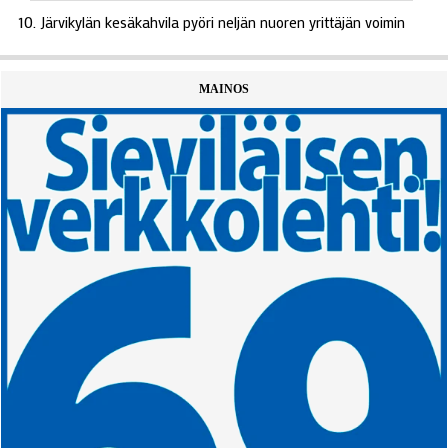
Järvikylän kesäkahvila pyöri neljän nuoren yrittäjän voimin
MAINOS