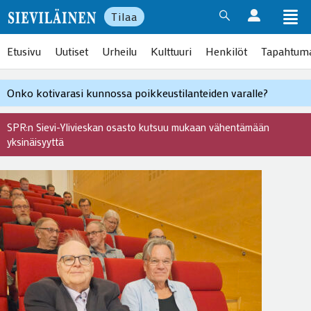
Tilaa
Etusivu
Uutiset
Urheilu
Kulttuuri
Henkilöt
Tapahtum
Onko kotivarasi kunnossa poikkeustilanteiden varalle?
SPR:n Sievi-Ylivieskan osasto kutsuu mukaan vähentämään
yksinäisyyttä