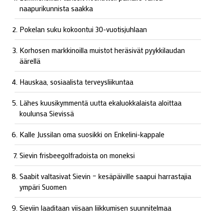
naapurikunnista saakka
Pokelan suku kokoontui 30-vuotisjuhlaan
Korhosen markkinoilla muistot heräsivät pyykkilaudan
äärellä
Hauskaa, sosiaalista terveysliikuntaa
Lähes kuusikymmentä uutta ekaluokkalaista aloittaa
koulunsa Sievissä
Kalle Jussilan oma suosikki on Enkelini-kappale
Sievin frisbeegolfradoista on moneksi
Saabit valtasivat Sievin – kesäpäiville saapui harrastajia
ympäri Suomen
Sieviin laaditaan viisaan liikkumisen suunnitelmaa