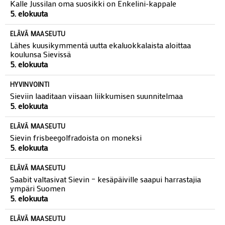
Kalle Jussilan oma suosikki on Enkelini-kappale
5. elokuuta
ELÄVÄ MAASEUTU
Lähes kuusikymmentä uutta ekaluokkalaista aloittaa
koulunsa Sievissä
5. elokuuta
HYVINVOINTI
Sieviin laaditaan viisaan liikkumisen suunnitelmaa
5. elokuuta
ELÄVÄ MAASEUTU
Sievin frisbeegolfradoista on moneksi
5. elokuuta
ELÄVÄ MAASEUTU
Saabit valtasivat Sievin – kesäpäiville saapui harrastajia
ympäri Suomen
5. elokuuta
ELÄVÄ MAASEUTU