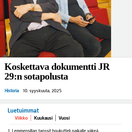
Koskettava dokumentti JR
29:n sotapolusta
10. syyskuuta, 2025
Historia
Luetuimmat
Viikko
Kuukausi
Vuosi
Lemmensillan tanssit houkutteli paikalle väkeä