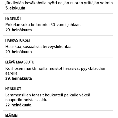
Järvikylän kesäkahvila pyöri neljän nuoren yrittäjän voimin
5. elokuuta
HENKILÖT
Pokelan suku kokoontui 30-vuotisjuhlaan
29. heinäkuuta
HARRASTUKSET
Hauskaa, sosiaalista terveysliikuntaa
29. heinäkuuta
ELÄVÄ MAASEUTU
Korhosen markkinoilla muistot heräsivät pyykkilaudan
äärellä
29. heinäkuuta
HENKILÖT
Lemmensillan tanssit houkutteli paikalle väkeä
naapurikunnista saakka
22. heinäkuuta
ELÄIMET