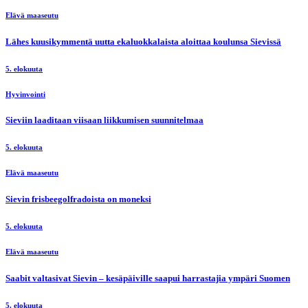
Elävä maaseutu
Lähes kuusikymmentä uutta ekaluokkalaista aloittaa koulunsa Sievissä
5. elokuuta
Hyvinvointi
Sieviin laaditaan viisaan liikkumisen suunnitelmaa
5. elokuuta
Elävä maaseutu
Sievin frisbeegolfradoista on moneksi
5. elokuuta
Elävä maaseutu
Saabit valtasivat Sievin – kesäpäiville saapui harrastajia ympäri Suomen
5. elokuuta