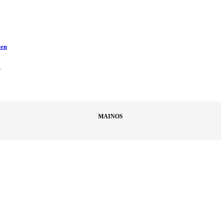
men
ä
MAINOS