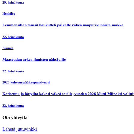
29. heinäkuuta
Henkilöt
Lemmensillan tanssit houkutteli paikalle väkeä naapurikunnista saakka
22. heinäkuuta
Eläimet
Maaseudun arkea ihmisten nähtäville
22. heinäkuuta
2026 kulttuuripääkaupunkivuosi
Kotiseutu- ja lättyilta kokosi väkeä torille, vuoden 2026 Mutti-Miinaksi valit
22. heinäkuuta
Ota yhteyttä
Lähetä juttuvinkki