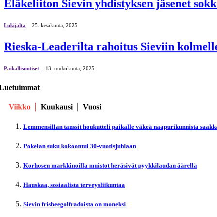
Eläkeliiton Sievin yhdistyksen jäsenet sok
Lukijalta
25. kesäkuuta, 2025
Rieska-Leaderilta rahoitus Sieviin kolmell
Paikallisuutiset
13. toukokuuta, 2025
Luetuimmat
Viikko
Kuukausi
Vuosi
Lemmensillan tanssit houkutteli paikalle väkeä naapurikunnista saakk
Pokelan suku kokoontui 30-vuotisjuhlaan
Korhosen markkinoilla muistot heräsivät pyykkilaudan äärellä
Hauskaa, sosiaalista terveysliikuntaa
Sievin frisbeegolfradoista on moneksi