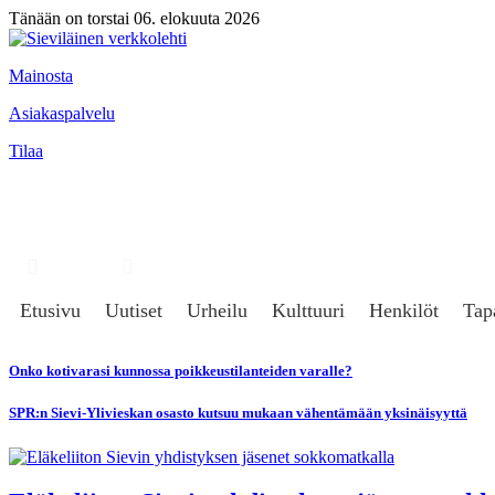
Tänään on torstai 06. elokuuta 2026
Mainosta
Asiakaspalvelu
Tilaa
Hae
Kirjaudu
Etusivu
Uutiset
Urheilu
Kulttuuri
Henkilöt
Tap
Onko kotivarasi kunnossa poikkeustilanteiden varalle?
SPR:n Sievi-Ylivieskan osasto kutsuu mukaan vähentämään yksinäisyyttä