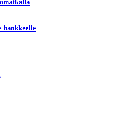
komatkalla
e hankkeelle
a