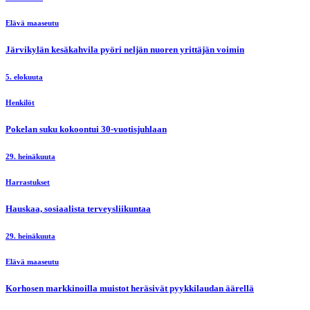
Elävä maaseutu
Järvikylän kesäkahvila pyöri neljän nuoren yrittäjän voimin
5. elokuuta
Henkilöt
Pokelan suku kokoontui 30-vuotisjuhlaan
29. heinäkuuta
Harrastukset
Hauskaa, sosiaalista terveysliikuntaa
29. heinäkuuta
Elävä maaseutu
Korhosen markkinoilla muistot heräsivät pyykkilaudan äärellä