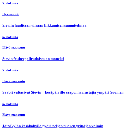
5. elokuuta
Hyvinvointi
Sieviin laaditaan viisaan liikkumisen suunnitelmaa
5. elokuuta
Elävä maaseutu
Sievin frisbeegolfradoista on moneksi
5. elokuuta
Elävä maaseutu
Saabit valtasivat Sievin – kesäpäiville saapui harrastajia ympäri Suomen
5. elokuuta
Elävä maaseutu
Järvikylän kesäkahvila pyöri neljän nuoren yrittäjän voimin