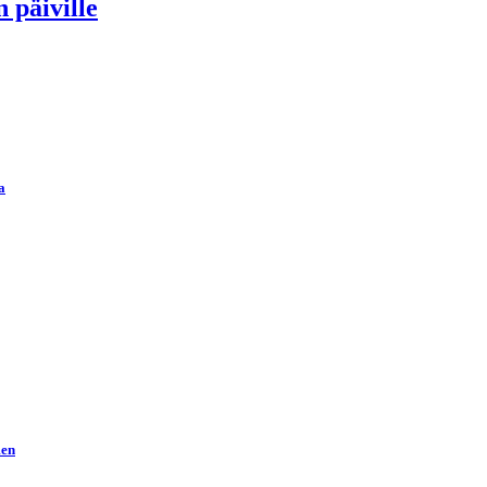
 päiville
a
men