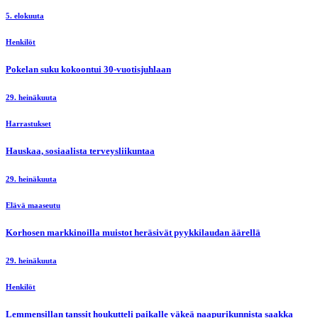
5. elokuuta
Henkilöt
Pokelan suku kokoontui 30-vuotisjuhlaan
29. heinäkuuta
Harrastukset
Hauskaa, sosiaalista terveysliikuntaa
29. heinäkuuta
Elävä maaseutu
Korhosen markkinoilla muistot heräsivät pyykkilaudan äärellä
29. heinäkuuta
Henkilöt
Lemmensillan tanssit houkutteli paikalle väkeä naapurikunnista saakka