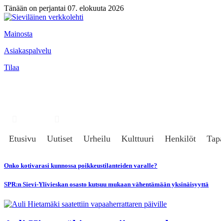
Tänään on perjantai 07. elokuuta 2026
Mainosta
Asiakaspalvelu
Tilaa
Hae
Kirjaudu
Etusivu
Uutiset
Urheilu
Kulttuuri
Henkilöt
Tap
Onko kotivarasi kunnossa poikkeustilanteiden varalle?
SPR:n Sievi-Ylivieskan osasto kutsuu mukaan vähentämään yksinäisyyttä