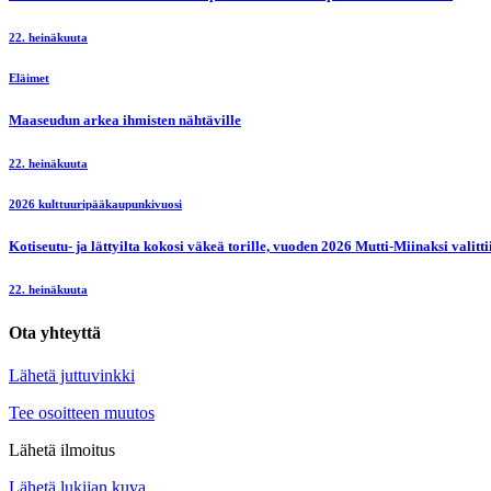
22. heinäkuuta
Eläimet
Maaseudun arkea ihmisten nähtäville
22. heinäkuuta
2026 kulttuuripääkaupunkivuosi
Kotiseutu- ja lättyilta kokosi väkeä torille, vuoden 2026 Mutti-Miinaksi valit
22. heinäkuuta
Ota yhteyttä
Lähetä juttuvinkki
Tee osoitteen muutos
Lähetä ilmoitus
Lähetä lukijan kuva