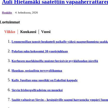
Auli Hietamäki saatettiin vapaaherrattaren
Henkilöt
4. helmikuuta, 2026
Luetuimmat
Viikko
Kuukausi
Vuosi
Lemmensillan tanssit houkutteli paikalle väkeä naapurikunnista saakk
Pokelan suku kokoontui 30-vuotisjuhlaan
Korhosen markkinoilla muistot heräsivät pyykkilaudan äärellä
Hauskaa, sosiaalista terveysliikuntaa
Kalle Jussilan oma suosikki on Enkelini-kappale
Sievin frisbeegolfradoista on moneksi
Saabit valtasivat Sievin – kesäpäiville saapui harrastajia ympäri Suo