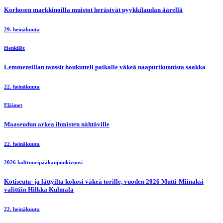
Korhosen markkinoilla muistot heräsivät pyykkilaudan äärellä
29. heinäkuuta
Henkilöt
Lemmensillan tanssit houkutteli paikalle väkeä naapurikunnista saakka
22. heinäkuuta
Eläimet
Maaseudun arkea ihmisten nähtäville
22. heinäkuuta
2026 kulttuuripääkaupunkivuosi
Kotiseutu- ja lättyilta kokosi väkeä torille, vuoden 2026 Mutti-Miinaksi
valittiin Hilkka Kulmala
22. heinäkuuta