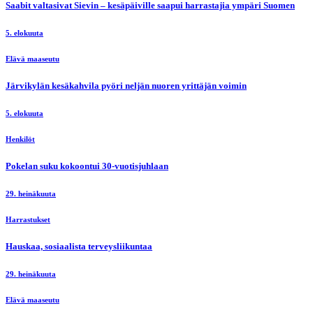
Saabit valtasivat Sievin – kesäpäiville saapui harrastajia ympäri Suomen
5. elokuuta
Elävä maaseutu
Järvikylän kesäkahvila pyöri neljän nuoren yrittäjän voimin
5. elokuuta
Henkilöt
Pokelan suku kokoontui 30-vuotisjuhlaan
29. heinäkuuta
Harrastukset
Hauskaa, sosiaalista terveysliikuntaa
29. heinäkuuta
Elävä maaseutu