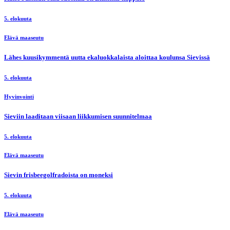
5. elokuuta
Elävä maaseutu
Lähes kuusikymmentä uutta ekaluokkalaista aloittaa koulunsa Sievissä
5. elokuuta
Hyvinvointi
Sieviin laaditaan viisaan liikkumisen suunnitelmaa
5. elokuuta
Elävä maaseutu
Sievin frisbeegolfradoista on moneksi
5. elokuuta
Elävä maaseutu