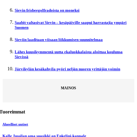
Sievin frisbeegolfradoista on moneksi
Saabit valtasivat Sievin – kesäpäiville saapui harrastajia ympäri
Suomen
Sieviin laaditaan viisaan liikkumisen suunnitelmaa
Lähes kuusikymmentä uutta ekaluokkalaista aloittaa koulunsa
Sievissä
Järvikylän kesäkahvila pyöri neljän nuoren yrittäjän voimin
MAINOS
Tuoreimmat
Alueelliset uutiset
Kalle Jussilan oma suosikki on Enkelini-kappale