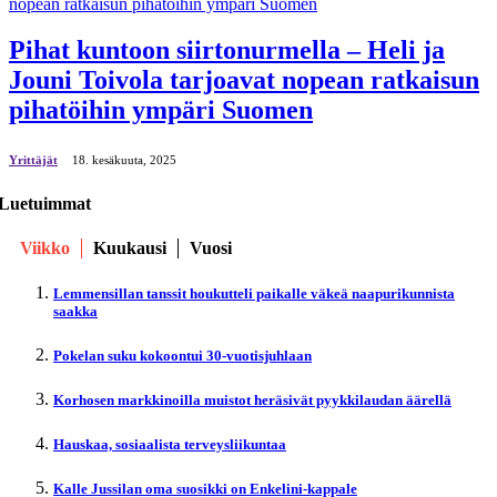
Pihat kuntoon siirtonurmella – Heli ja
Jouni Toivola tarjoavat nopean ratkaisun
pihatöihin ympäri Suomen
Yrittäjät
18. kesäkuuta, 2025
Luetuimmat
Viikko
Kuukausi
Vuosi
Lemmensillan tanssit houkutteli paikalle väkeä naapurikunnista
saakka
Pokelan suku kokoontui 30-vuotisjuhlaan
Korhosen markkinoilla muistot heräsivät pyykkilaudan äärellä
Hauskaa, sosiaalista terveysliikuntaa
Kalle Jussilan oma suosikki on Enkelini-kappale