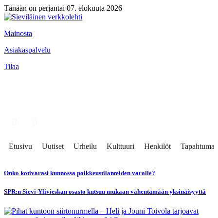
Tänään on perjantai 07. elokuuta 2026
Mainosta
Asiakaspalvelu
Tilaa
Etusivu
Uutiset
Urheilu
Kulttuuri
Henkilöt
Tapahtumat
Onko kotivarasi kunnossa poikkeustilanteiden varalle?
SPR:n Sievi-Ylivieskan osasto kutsuu mukaan vähentämään yksinäisyyttä