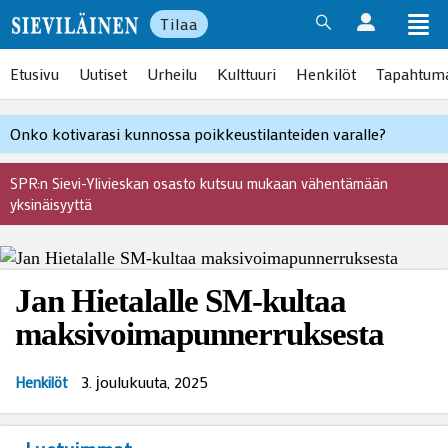
Tilaa
Etusivu
Uutiset
Urheilu
Kulttuuri
Henkilöt
Tapahtum
Onko kotivarasi kunnossa poikkeustilanteiden varalle?
SPR:n Sievi-Ylivieskan osasto kutsuu mukaan vähentämään
yksinäisyyttä
Jan Hietalalle SM-kultaa
maksivoimapunnerruksesta
3. јoulukuuta, 2025
Henkilöt