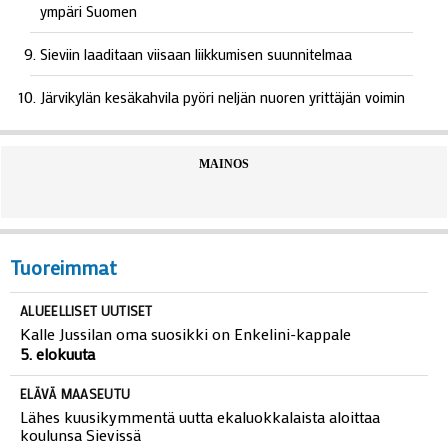
ympäri Suomen
Sieviin laaditaan viisaan liikkumisen suunnitelmaa
Järvikylän kesäkahvila pyöri neljän nuoren yrittäjän voimin
MAINOS
Tuoreimmat
ALUEELLISET UUTISET
Kalle Jussilan oma suosikki on Enkelini-kappale
5. elokuuta
ELÄVÄ MAASEUTU
Lähes kuusikymmentä uutta ekaluokkalaista aloittaa
koulunsa Sievissä