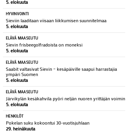
5. elokuuta
HYVINVOINTI
Sieviin laaditaan viisaan liikkumisen suunnitelmaa
5. elokuuta
ELÄVÄ MAASEUTU
Sievin frisbeegolfradoista on moneksi
5. elokuuta
ELÄVÄ MAASEUTU
Saabit valtasivat Sievin – kesäpäiville saapui harrastajia
ympäri Suomen
5. elokuuta
ELÄVÄ MAASEUTU
Järvikylän kesäkahvila pyöri neljän nuoren yrittäjän voimin
5. elokuuta
HENKILÖT
Pokelan suku kokoontui 30-vuotisjuhlaan
29. heinäkuuta