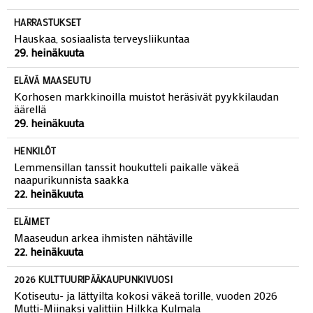
HARRASTUKSET
Hauskaa, sosiaalista terveysliikuntaa
29. heinäkuuta
ELÄVÄ MAASEUTU
Korhosen markkinoilla muistot heräsivät pyykkilaudan
äärellä
29. heinäkuuta
HENKILÖT
Lemmensillan tanssit houkutteli paikalle väkeä
naapurikunnista saakka
22. heinäkuuta
ELÄIMET
Maaseudun arkea ihmisten nähtäville
22. heinäkuuta
2026 KULTTUURIPÄÄKAUPUNKIVUOSI
Kotiseutu- ja lättyilta kokosi väkeä torille, vuoden 2026
Mutti-Miinaksi valittiin Hilkka Kulmala