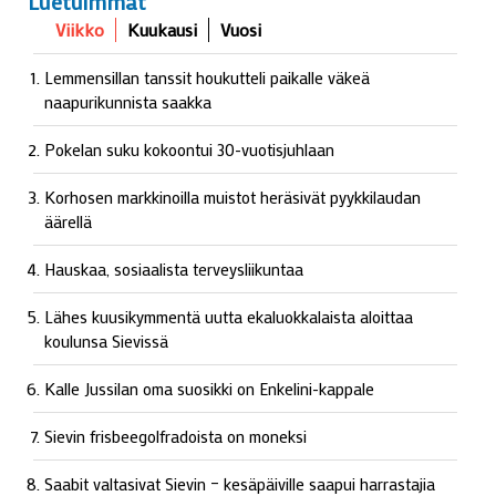
Luetuimmat
Viikko
Kuukausi
Vuosi
Lemmensillan tanssit houkutteli paikalle väkeä
naapurikunnista saakka
Pokelan suku kokoontui 30-vuotisjuhlaan
Korhosen markkinoilla muistot heräsivät pyykkilaudan
äärellä
Hauskaa, sosiaalista terveysliikuntaa
Lähes kuusikymmentä uutta ekaluokkalaista aloittaa
koulunsa Sievissä
Kalle Jussilan oma suosikki on Enkelini-kappale
Sievin frisbeegolfradoista on moneksi
Saabit valtasivat Sievin – kesäpäiville saapui harrastajia