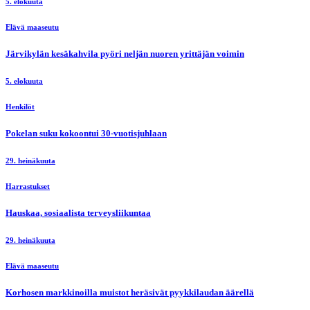
5. elokuuta
Elävä maaseutu
Järvikylän kesäkahvila pyöri neljän nuoren yrittäjän voimin
5. elokuuta
Henkilöt
Pokelan suku kokoontui 30-vuotisjuhlaan
29. heinäkuuta
Harrastukset
Hauskaa, sosiaalista terveysliikuntaa
29. heinäkuuta
Elävä maaseutu
Korhosen markkinoilla muistot heräsivät pyykkilaudan äärellä