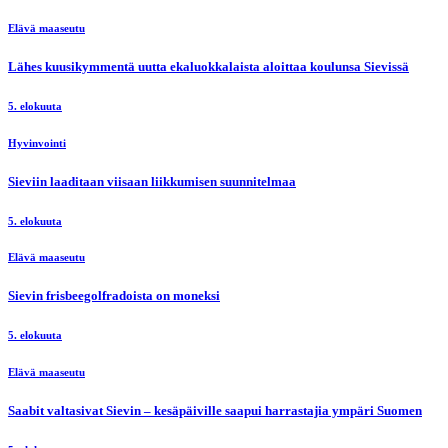
Elävä maaseutu
Lähes kuusikymmentä uutta ekaluokkalaista aloittaa koulunsa Sievissä
5. elokuuta
Hyvinvointi
Sieviin laaditaan viisaan liikkumisen suunnitelmaa
5. elokuuta
Elävä maaseutu
Sievin frisbeegolfradoista on moneksi
5. elokuuta
Elävä maaseutu
Saabit valtasivat Sievin – kesäpäiville saapui harrastajia ympäri Suomen