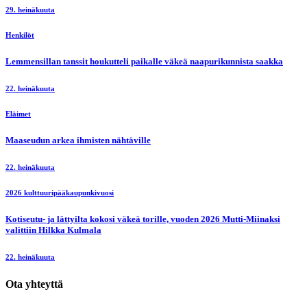
29. heinäkuuta
Henkilöt
Lemmensillan tanssit houkutteli paikalle väkeä naapurikunnista saakka
22. heinäkuuta
Eläimet
Maaseudun arkea ihmisten nähtäville
22. heinäkuuta
2026 kulttuuripääkaupunkivuosi
Kotiseutu- ja lättyilta kokosi väkeä torille, vuoden 2026 Mutti-Miinaksi
valittiin Hilkka Kulmala
22. heinäkuuta
Ota yhteyttä