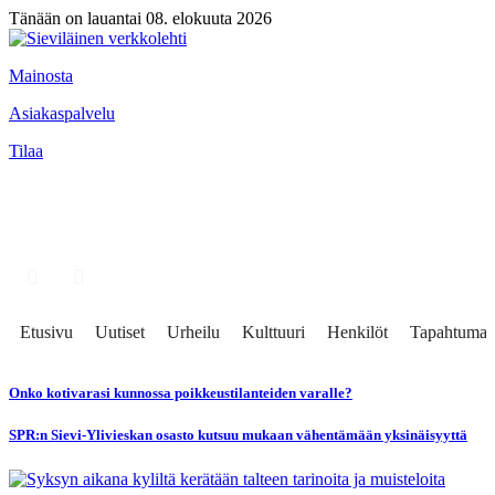
Tänään on lauantai 08. elokuuta 2026
Mainosta
Asiakaspalvelu
Tilaa
Etusivu
Uutiset
Urheilu
Kulttuuri
Henkilöt
Tapahtumat
Onko kotivarasi kunnossa poikkeustilanteiden varalle?
SPR:n Sievi-Ylivieskan osasto kutsuu mukaan vähentämään yksinäisyyttä