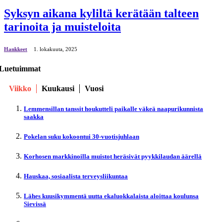
Syksyn aikana kyliltä kerätään talteen
tarinoita ja muisteloita
Hankkeet
1. lokakuuta, 2025
Luetuimmat
Viikko
Kuukausi
Vuosi
Lemmensillan tanssit houkutteli paikalle väkeä naapurikunnista
saakka
Pokelan suku kokoontui 30-vuotisjuhlaan
Korhosen markkinoilla muistot heräsivät pyykkilaudan äärellä
Hauskaa, sosiaalista terveysliikuntaa
Lähes kuusikymmentä uutta ekaluokkalaista aloittaa koulunsa
Sievissä