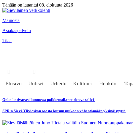
Tänään on lauantai 08. elokuuta 2026
Mainosta
Asiakaspalvelu
Tilaa
Hae
Kirjaudu
Etusivu
Uutiset
Urheilu
Kulttuuri
Henkilöt
Tap
Onko kotivarasi kunnossa poikkeustilanteiden varalle?
SPR:n Sievi-Ylivieskan osasto kutsuu mukaan vähentämään yksinäisyyttä