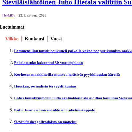
Sieviläislähtöinen Juho Hietala valittiin
Henkilöt
22. lokakuuta, 2025
Luetuimmat
Viikko
Kuukausi
Vuosi
Lemmensillan tanssit houkutteli paikalle väkeä naapurikunnista saakk
Pokelan suku kokoontui 30-vuotisjuhlaan
Korhosen markkinoilla muistot heräsivät pyykkilaudan äärellä
Hauskaa, sosiaalista terveysliikuntaa
Lähes kuusikymmentä uutta ekaluokkalaista aloittaa koulunsa Sieviss
Kalle Jussilan oma suosikki on Enkelini-kappale
Sievin frisbeegolfradoista on moneksi