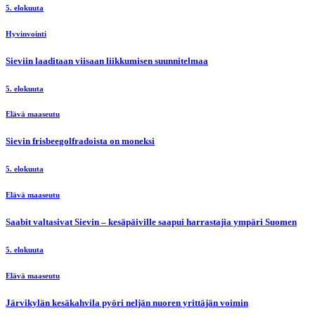
5. elokuuta
Hyvinvointi
Sieviin laaditaan viisaan liikkumisen suunnitelmaa
5. elokuuta
Elävä maaseutu
Sievin frisbeegolfradoista on moneksi
5. elokuuta
Elävä maaseutu
Saabit valtasivat Sievin – kesäpäiville saapui harrastajia ympäri Suomen
5. elokuuta
Elävä maaseutu
Järvikylän kesäkahvila pyöri neljän nuoren yrittäjän voimin