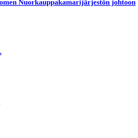
 Suomen Nuorkauppakamarijärjestön johtoon
a
ä