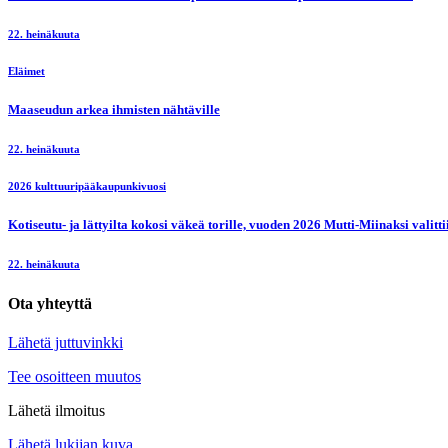
22. heinäkuuta
Eläimet
Maaseudun arkea ihmisten nähtäville
22. heinäkuuta
2026 kulttuuripääkaupunkivuosi
Kotiseutu- ja lättyilta kokosi väkeä torille, vuoden 2026 Mutti-Miinaksi valit
22. heinäkuuta
Ota yhteyttä
Lähetä juttuvinkki
Tee osoitteen muutos
Lähetä ilmoitus
Lähetä lukijan kuva