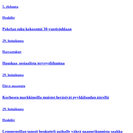
5. elokuuta
Henkilöt
Pokelan suku kokoontui 30-vuotisjuhlaan
29. heinäkuuta
Harrastukset
Hauskaa, sosiaalista terveysliikuntaa
29. heinäkuuta
Elävä maaseutu
Korhosen markkinoilla muistot heräsivät pyykkilaudan äärellä
29. heinäkuuta
Henkilöt
Lemmensillan tanssit houkutteli paikalle väkeä naapurikunnista saakka