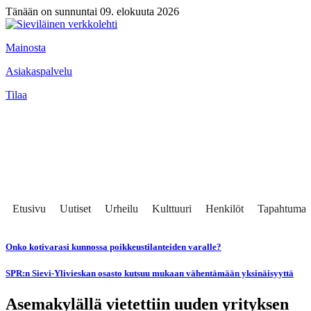
Tänään on sunnuntai 09. elokuuta 2026
Mainosta
Asiakaspalvelu
Tilaa
Etusivu
Uutiset
Urheilu
Kulttuuri
Henkilöt
Tapahtumat
Onko kotivarasi kunnossa poikkeustilanteiden varalle?
SPR:n Sievi-Ylivieskan osasto kutsuu mukaan vähentämään yksinäisyyttä
Asemakylällä vietettiin uuden yrityksen