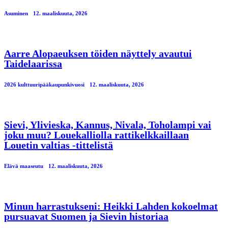
Asuminen
12. maaliskuuta, 2026
Aarre Alopaeuksen töiden näyttely avautui
Taidelaarissa
2026 kulttuuripääkaupunkivuosi
12. maaliskuuta, 2026
Sievi, Ylivieska, Kannus, Nivala, Toholampi vai
joku muu? Louekalliolla rattikelkkaillaan
Louetin valtias -tittelistä
Elävä maaseutu
12. maaliskuuta, 2026
Minun harrastukseni: Heikki Lahden kokoelmat
pursuavat Suomen ja Sievin historiaa