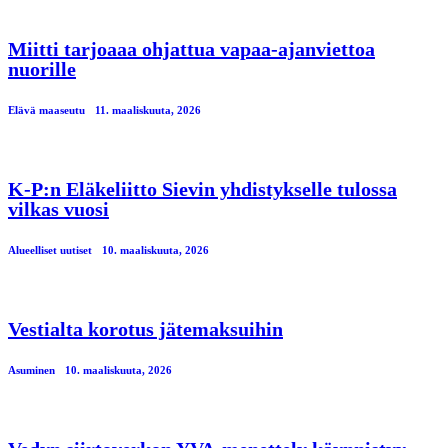
Miitti tarjoaaa ohjattua vapaa-ajanviettoa
nuorille
Elävä maaseutu
11. maaliskuuta, 2026
K-P:n Eläkeliitto Sievin yhdistykselle tulossa
vilkas vuosi
Alueelliset uutiset
10. maaliskuuta, 2026
Vestialta korotus jätemaksuihin
Asuminen
10. maaliskuuta, 2026