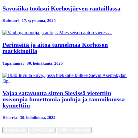
Savusiika tuoksui Korhosjärven rantaillassa
Kulttuuri
17. syyskuuta, 2025
Perinteitä ja aitoa tunnelmaa Korhosen
markkinoilla
Tapahtumat
30. heinäkuuta, 2025
Vajaa satavuotta sitten Sievissä vietettiin
useampia lumettomia jouluja ja tammikuussa
kynnettiin
Historia
30. huhtikuuta, 2025
Asemakylä
Jarmo Etula
Viini- ja olutbaari