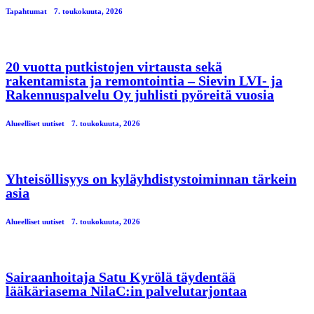
Tapahtumat
7. toukokuuta, 2026
20 vuotta putkistojen virtausta sekä
rakentamista ja remontointia – Sievin LVI- ja
Rakennuspalvelu Oy juhlisti pyöreitä vuosia
Alueelliset uutiset
7. toukokuuta, 2026
Yhteisöllisyys on kyläyhdistystoiminnan tärkein
asia
Alueelliset uutiset
7. toukokuuta, 2026
Sairaanhoitaja Satu Kyrölä täydentää
lääkäriasema NilaC:in palvelutarjontaa