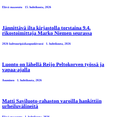
Elävä maaseutu
15. huhtikuuta, 2026
Jännittävä ilta kirjastolla torstaina 9.4.
rikostoimittaja Marko Niemen seurassa
2026 kulttuuripääkaupunkivuosi
1. huhtikuuta, 2026
Luonto on lähellä Reijo Peltokorven työssä ja
vapaa-ajalla
Asuminen
1. huhtikuuta, 2026
Matti Saviluoto-rahaston varoilla hankittiin
urheiluvälineitä
Elävä maaseutu
1. huhtikuuta, 2026