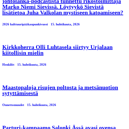
johtolanka-podcastista tunnettu rikostoimittaja
Marko Niemi Sievissä. Löytyykö Sievistä
lisätietoa Juha Valkolan mystiseen katoamiseen?
2026 kulttuuripääkaupunkivuosi
15. huhtikuuta, 2026
Kirkkoherra Olli Luhtasela siirtyy Urjalaan
kiitollisin mielin
Henkilöt
15. huhtikuuta, 2026
Maastopaloja risujen poltosta ja metsänuotion
sytyttämisestä
Onnettomuudet
15. huhtikuuta, 2026
Parturi-kampaamo Salonki Ässä avasi ovensa