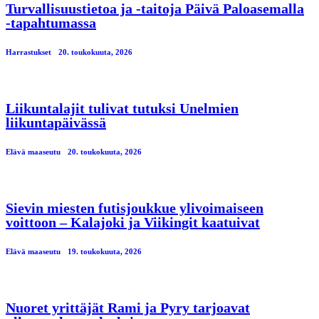
Turvallisuustietoa ja -taitoja Päivä Paloasemalla
-tapahtumassa
Harrastukset
20. toukokuuta, 2026
Liikuntalajit tulivat tutuksi Unelmien
liikuntapäivässä
Elävä maaseutu
20. toukokuuta, 2026
Sievin miesten futisjoukkue ylivoimaiseen
voittoon – Kalajoki ja Viikingit kaatuivat
Elävä maaseutu
19. toukokuuta, 2026
Nuoret yrittäjät Rami ja Pyry tarjoavat