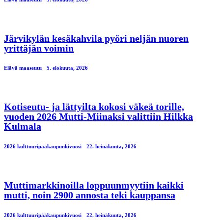
Järvikylän kesäkahvila pyöri neljän nuoren
yrittäjän voimin
Elävä maaseutu
5. elokuuta, 2026
Kotiseutu- ja lättyilta kokosi väkeä torille,
vuoden 2026 Mutti-Miinaksi valittiin Hilkka
Kulmala
2026 kulttuuripääkaupunkivuosi
22. heinäkuuta, 2026
Muttimarkkinoilla loppuunmyytiin kaikki
mutti, noin 2900 annosta teki kauppansa
2026 kulttuuripääkaupunkivuosi
22. heinäkuuta, 2026