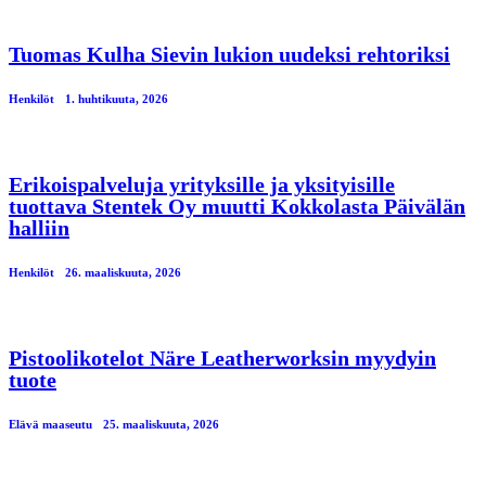
Tuomas Kulha Sievin lukion uudeksi rehtoriksi
Henkilöt
1. huhtikuuta, 2026
Erikoispalveluja yrityksille ja yksityisille
tuottava Stentek Oy muutti Kokkolasta Päivälän
halliin
Henkilöt
26. maaliskuuta, 2026
Pistoolikotelot Näre Leatherworksin myydyin
tuote
Elävä maaseutu
25. maaliskuuta, 2026