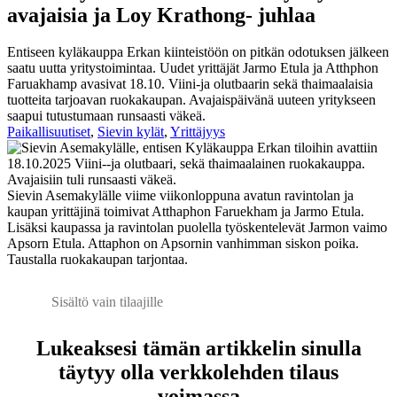
avajaisia ja Loy Krathong- juhlaa
Entiseen kyläkauppa Erkan kiinteistöön on pitkän odotuksen jälkeen
saatu uutta yritystoimintaa. Uudet yrittäjät Jarmo Etula ja Atthphon
Faruakhamp avasivat 18.10. Viini-ja olutbaarin sekä thaimaalaisia
tuotteita tarjoavan ruokakaupan. Avajaispäivänä uuteen yritykseen
saapui tutustumaan runsaasti väkeä.
Paikallisuutiset
,
Sievin kylät
,
Yrittäjyys
Sievin Asemakylälle viime viikonloppuna avatun ravintolan ja
kaupan yrittäjinä toimivat Atthaphon Faruekham ja Jarmo Etula.
Lisäksi kaupassa ja ravintolan puolella työskentelevät Jarmon vaimo
Apsorn Etula. Attaphon on Apsornin vanhimman siskon poika.
Taustalla ruokakaupan tarjontaa.
Sisältö vain tilaajille
Lukeaksesi tämän artikkelin sinulla
täytyy olla verkkolehden tilaus
voimassa