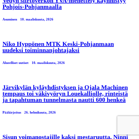
Vedyn siirtoverkon YVA-menettely käynnistyy
Pohjois-Pohjanmaalla
Asuminen
10. maaliskuuta, 2026
Niko Hyppönen MTK Keski-Pohjanmaan
uudeksi toiminnanjohtajaksi
Alueelliset uutiset
10. maaliskuuta, 2026
Järvikylän kyläyhdistyksen ja Ojala Machinen
tempaus toi väkivyöryn Louekalliolle, rinteistä
ja tapahtuman tunnelmasta nautti 600 henkeä
Pääkirjoitus
26. helmikuuta, 2026
Sisun voimanostajille kaksi mestaruutta, Ninni