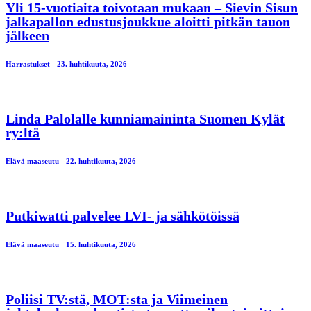
Yli 15-vuotiaita toivotaan mukaan – Sievin Sisun
jalkapallon edustusjoukkue aloitti pitkän tauon
jälkeen
Harrastukset
23. huhtikuuta, 2026
Linda Palolalle kunniamaininta Suomen Kylät
ry:ltä
Elävä maaseutu
22. huhtikuuta, 2026
Putkiwatti palvelee LVI- ja sähkötöissä
Elävä maaseutu
15. huhtikuuta, 2026
Poliisi TV:stä, MOT:sta ja Viimeinen