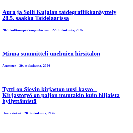
Aura ja Soili Kujalan taidegrafiikkanäyttely
28.5. saakka Taidelaarissa
2026 kulttuuripääkaupunkivuosi
22. toukokuuta, 2026
Minna suunnitteli unelmien hirsitalon
Asuminen
20. toukokuuta, 2026
Tytti on Sievin kirjaston uusi kasvo –
Kirjastotyö on paljon muutakin kuin hiljaista
hyllyttämistä
Harrastukset
20. toukokuuta, 2026