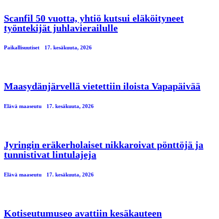
Scanfil 50 vuotta, yhtiö kutsui eläköityneet
työntekijät juhlavierailulle
Paikallisuutiset
17. kesäkuuta, 2026
Maasydänjärvellä vietettiin iloista Vapapäivää
Elävä maaseutu
17. kesäkuuta, 2026
Jyringin eräkerholaiset nikkaroivat pönttöjä ja
tunnistivat lintulajeja
Elävä maaseutu
17. kesäkuuta, 2026
Kotiseutumuseo avattiin kesäkauteen