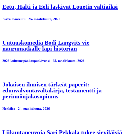
Eetu, Halti ja Eeli laskivat Louetin valtiaiksi
Elävä maaseutu
25. maaliskuuta, 2026
Uutuuskomedia Bodi Längvits vie
naurumatkalle läpi historian
2026 kulttuuripääkaupunkivuosi
25. maaliskuuta, 2026
Jokaisen ihmisen tärkeät paperit:
edunvalvontavaltakirja, testamentti ja
perinnönjakosopimus
Henkilöt
24. maaliskuuta, 2026
Liikuntaneuvoja Sari Pekkala tukee sieviläisiä