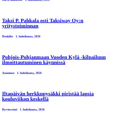
Taksi P. Pahkala osti Taksiway Oy:n
yritystoiminnan
Henkilöt
1. huhtikuuta, 2026
Pohjois-Pohjanmaan Vuoden Kylä -kilpailuun
ilmoittautuminen käynnissä
Asuminen
1. huhtikuuta, 2026
Iltapäivän herkkupysäkki piristää lapsia
kouluviikon keskellä
Hyvinvointi
1. huhtikuuta, 2026