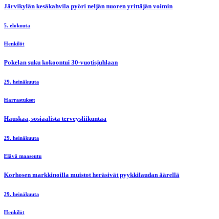
Järvikylän kesäkahvila pyöri neljän nuoren yrittäjän voimin
5. elokuuta
Henkilöt
Pokelan suku kokoontui 30-vuotisjuhlaan
29. heinäkuuta
Harrastukset
Hauskaa, sosiaalista terveysliikuntaa
29. heinäkuuta
Elävä maaseutu
Korhosen markkinoilla muistot heräsivät pyykkilaudan äärellä
29. heinäkuuta
Henkilöt