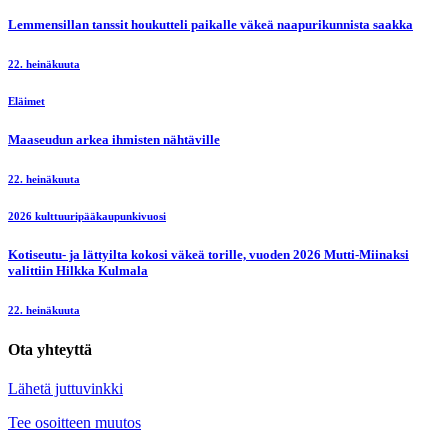
Lemmensillan tanssit houkutteli paikalle väkeä naapurikunnista saakka
22. heinäkuuta
Eläimet
Maaseudun arkea ihmisten nähtäville
22. heinäkuuta
2026 kulttuuripääkaupunkivuosi
Kotiseutu- ja lättyilta kokosi väkeä torille, vuoden 2026 Mutti-Miinaksi
valittiin Hilkka Kulmala
22. heinäkuuta
Ota yhteyttä
Lähetä juttuvinkki
Tee osoitteen muutos