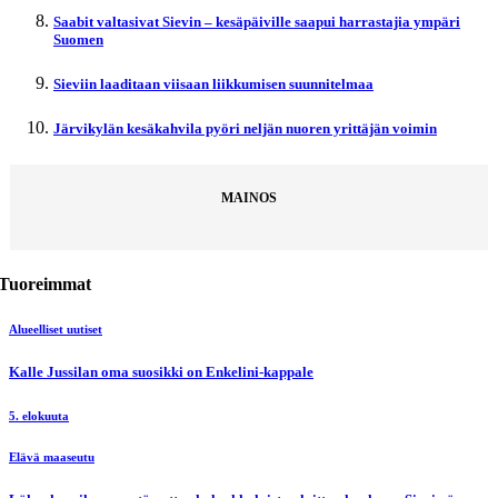
Saabit valtasivat Sievin – kesäpäiville saapui harrastajia ympäri
Suomen
Sieviin laaditaan viisaan liikkumisen suunnitelmaa
Järvikylän kesäkahvila pyöri neljän nuoren yrittäjän voimin
MAINOS
Tuoreimmat
Alueelliset uutiset
Kalle Jussilan oma suosikki on Enkelini-kappale
5. elokuuta
Elävä maaseutu