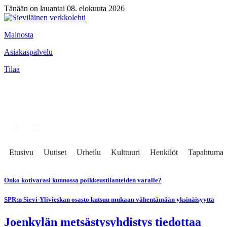
Tänään on lauantai 08. elokuuta 2026
Mainosta
Asiakaspalvelu
Tilaa
Etusivu
Uutiset
Urheilu
Kulttuuri
Henkilöt
Tapahtumat
Onko kotivarasi kunnossa poikkeustilanteiden varalle?
SPR:n Sievi-Ylivieskan osasto kutsuu mukaan vähentämään yksinäisyyttä
Joenkylän metsästysyhdistys tiedottaa