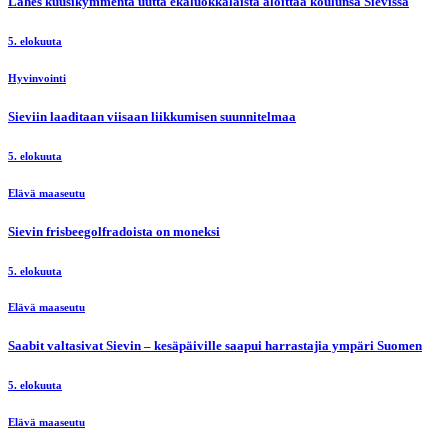
Lähes kuusikymmentä uutta ekaluokkalaista aloittaa koulunsa Sievissä
5. elokuuta
Hyvinvointi
Sieviin laaditaan viisaan liikkumisen suunnitelmaa
5. elokuuta
Elävä maaseutu
Sievin frisbeegolfradoista on moneksi
5. elokuuta
Elävä maaseutu
Saabit valtasivat Sievin – kesäpäiville saapui harrastajia ympäri Suomen
5. elokuuta
Elävä maaseutu