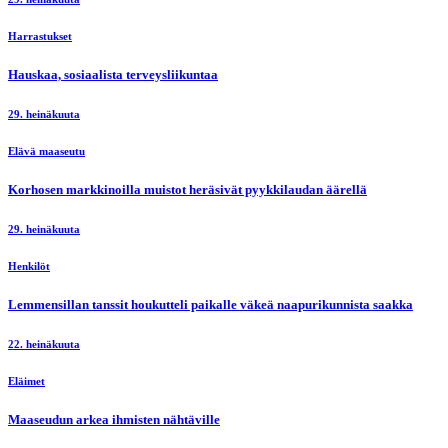
Harrastukset
Hauskaa, sosiaalista terveysliikuntaa
29. heinäkuuta
Elävä maaseutu
Korhosen markkinoilla muistot heräsivät pyykkilaudan äärellä
29. heinäkuuta
Henkilöt
Lemmensillan tanssit houkutteli paikalle väkeä naapurikunnista saakka
22. heinäkuuta
Eläimet
Maaseudun arkea ihmisten nähtäville