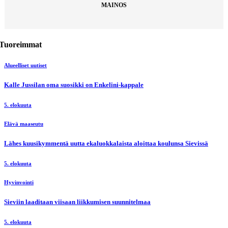
MAINOS
Tuoreimmat
Alueelliset uutiset
Kalle Jussilan oma suosikki on Enkelini-kappale
5. elokuuta
Elävä maaseutu
Lähes kuusikymmentä uutta ekaluokkalaista aloittaa koulunsa Sievissä
5. elokuuta
Hyvinvointi
Sieviin laaditaan viisaan liikkumisen suunnitelmaa
5. elokuuta