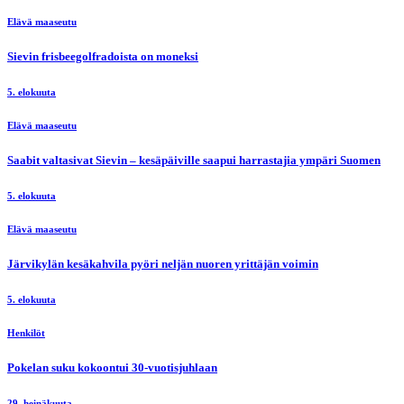
Elävä maaseutu
Sievin frisbeegolfradoista on moneksi
5. elokuuta
Elävä maaseutu
Saabit valtasivat Sievin – kesäpäiville saapui harrastajia ympäri Suomen
5. elokuuta
Elävä maaseutu
Järvikylän kesäkahvila pyöri neljän nuoren yrittäjän voimin
5. elokuuta
Henkilöt
Pokelan suku kokoontui 30-vuotisjuhlaan
29. heinäkuuta