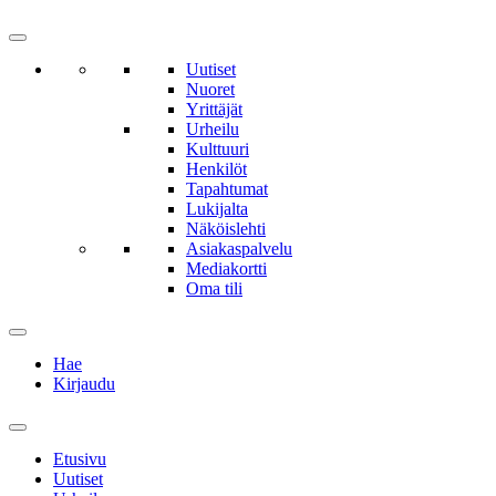
Uutiset
Nuoret
Yrittäjät
Urheilu
Kulttuuri
Henkilöt
Tapahtumat
Lukijalta
Näköislehti
Asiakaspalvelu
Mediakortti
Oma tili
Hae
Kirjaudu
Etusivu
Uutiset