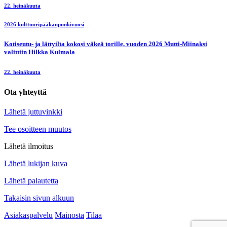
22. heinäkuuta
2026 kulttuuripääkaupunkivuosi
Kotiseutu- ja lättyilta kokosi väkeä torille, vuoden 2026 Mutti-Miinaksi
valittiin Hilkka Kulmala
22. heinäkuuta
Ota yhteyttä
Lähetä juttuvinkki
Tee osoitteen muutos
Lähetä ilmoitus
Lähetä lukijan kuva
Lähetä palautetta
Takaisin sivun alkuun
Asiakaspalvelu
Mainosta
Tilaa