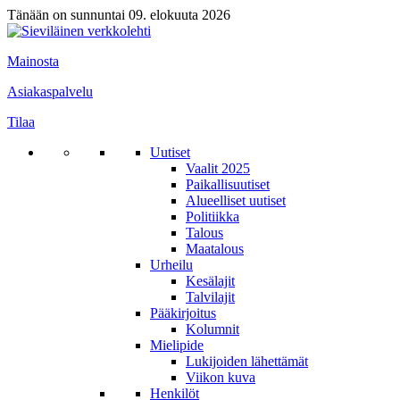
Tänään on sunnuntai 09. elokuuta 2026
Mainosta
Asiakaspalvelu
Tilaa
Uutiset
Vaalit 2025
Paikallisuutiset
Alueelliset uutiset
Politiikka
Talous
Maatalous
Urheilu
Kesälajit
Talvilajit
Pääkirjoitus
Kolumnit
Mielipide
Lukijoiden lähettämät
Viikon kuva
Henkilöt