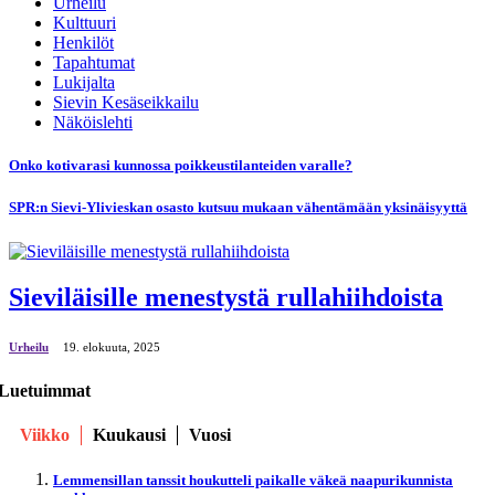
Urheilu
Kulttuuri
Henkilöt
Tapahtumat
Lukijalta
Sievin Kesäseikkailu
Näköislehti
Onko kotivarasi kunnossa poikkeustilanteiden varalle?
SPR:n Sievi-Ylivieskan osasto kutsuu mukaan vähentämään yksinäisyyttä
Sieviläisille menestystä rullahiihdoista
Urheilu
19. elokuuta, 2025
Luetuimmat
Viikko
Kuukausi
Vuosi
Lemmensillan tanssit houkutteli paikalle väkeä naapurikunnista