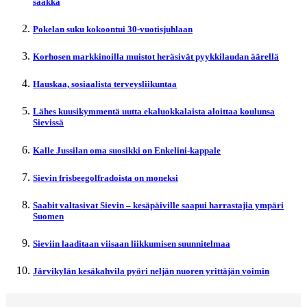
saakka
Pokelan suku kokoontui 30-vuotisjuhlaan
Korhosen markkinoilla muistot heräsivät pyykkilaudan äärellä
Hauskaa, sosiaalista terveysliikuntaa
Lähes kuusikymmentä uutta ekaluokkalaista aloittaa koulunsa
Sievissä
Kalle Jussilan oma suosikki on Enkelini-kappale
Sievin frisbeegolfradoista on moneksi
Saabit valtasivat Sievin – kesäpäiville saapui harrastajia ympäri
Suomen
Sieviin laaditaan viisaan liikkumisen suunnitelmaa
Järvikylän kesäkahvila pyöri neljän nuoren yrittäjän voimin