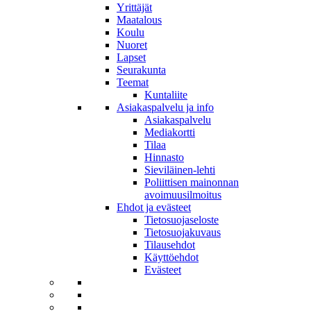
Yrittäjät
Maatalous
Koulu
Nuoret
Lapset
Seurakunta
Teemat
Kuntaliite
Asiakaspalvelu ja info
Asiakaspalvelu
Mediakortti
Tilaa
Hinnasto
Sieviläinen-lehti
Poliittisen mainonnan
avoimuusilmoitus
Ehdot ja evästeet
Tietosuojaseloste
Tietosuojakuvaus
Tilausehdot
Käyttöehdot
Evästeet