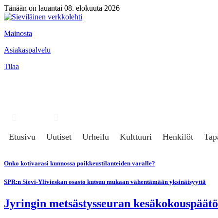
Tänään on lauantai 08. elokuuta 2026
Mainosta
Asiakaspalvelu
Tilaa
Hae
Kirjaudu
Etusivu
Uutiset
Urheilu
Kulttuuri
Henkilöt
Tap
Onko kotivarasi kunnossa poikkeustilanteiden varalle?
SPR:n Sievi-Ylivieskan osasto kutsuu mukaan vähentämään yksinäisyyttä
Jyringin metsästysseuran kesäkokouspäätö