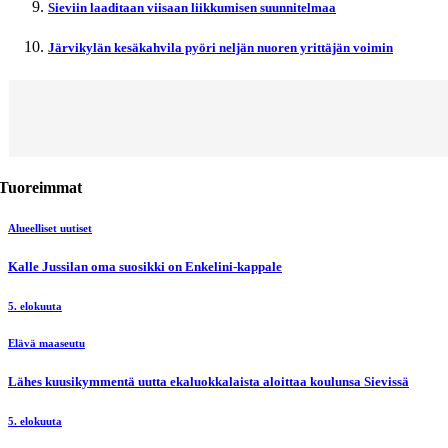
Sieviin laaditaan viisaan liikkumisen suunnitelmaa
Järvikylän kesäkahvila pyöri neljän nuoren yrittäjän voimin
Tuoreimmat
Alueelliset uutiset
Kalle Jussilan oma suosikki on Enkelini-kappale
5. elokuuta
Elävä maaseutu
Lähes kuusikymmentä uutta ekaluokkalaista aloittaa koulunsa Sievissä
5. elokuuta