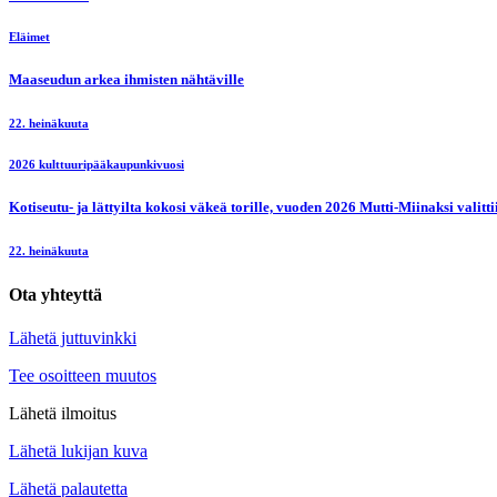
Eläimet
Maaseudun arkea ihmisten nähtäville
22. heinäkuuta
2026 kulttuuripääkaupunkivuosi
Kotiseutu- ja lättyilta kokosi väkeä torille, vuoden 2026 Mutti-Miinaksi valit
22. heinäkuuta
Ota yhteyttä
Lähetä juttuvinkki
Tee osoitteen muutos
Lähetä ilmoitus
Lähetä lukijan kuva
Lähetä palautetta