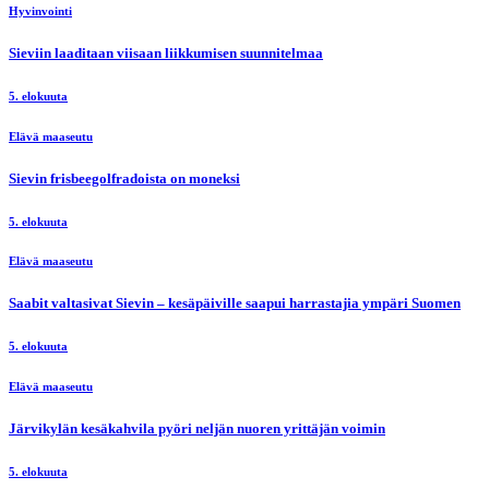
Hyvinvointi
Sieviin laaditaan viisaan liikkumisen suunnitelmaa
5. elokuuta
Elävä maaseutu
Sievin frisbeegolfradoista on moneksi
5. elokuuta
Elävä maaseutu
Saabit valtasivat Sievin – kesäpäiville saapui harrastajia ympäri Suomen
5. elokuuta
Elävä maaseutu
Järvikylän kesäkahvila pyöri neljän nuoren yrittäjän voimin
5. elokuuta