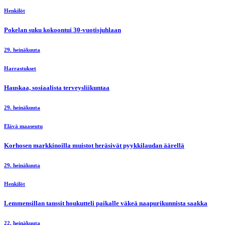
Henkilöt
Pokelan suku kokoontui 30-vuotisjuhlaan
29. heinäkuuta
Harrastukset
Hauskaa, sosiaalista terveysliikuntaa
29. heinäkuuta
Elävä maaseutu
Korhosen markkinoilla muistot heräsivät pyykkilaudan äärellä
29. heinäkuuta
Henkilöt
Lemmensillan tanssit houkutteli paikalle väkeä naapurikunnista saakka
22. heinäkuuta