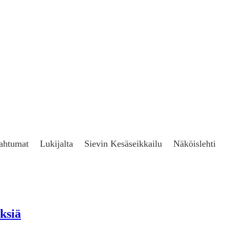
ahtumat
Lukijalta
Sievin Kesäseikkailu
Näköislehti
ksiä