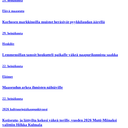
29. heinäkuuta
Elävä maaseutu
Korhosen markkinoilla muistot heräsivät pyykkilaudan äärellä
29. heinäkuuta
Henkilöt
Lemmensillan tanssit houkutteli paikalle väkeä naapurikunnista saakka
22. heinäkuuta
Eläimet
Maaseudun arkea ihmisten nähtäville
22. heinäkuuta
2026 kulttuuripääkaupunkivuosi
Kotiseutu- ja lättyilta kokosi väkeä torille, vuoden 2026 Mutti-Miinaksi
valittiin Hilkka Kulmala