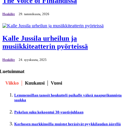
The Voice of Finlandissa
Henkilöt
29. tammikuuta, 2026
Kalle Jussila urheilun ja
musiikkiteatterin pyörteissä
Henkilöt
24. syyskuuta, 2025
Luetuimmat
Viikko
Kuukausi
Vuosi
Lemmensillan tanssit houkutteli paikalle väkeä naapurikunnista
saakka
Pokelan suku kokoontui 30-vuotisjuhlaan
Korhosen markkinoilla muistot heräsivät pyykkilaudan äärellä