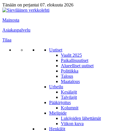
Tänään on perjantai 07. elokuuta 2026
Mainosta
Asiakaspalvelu
Tilaa
Uutiset
Vaalit 2025
Paikallisuutiset
Alueelliset uutiset
Politiikka
Talous
Maatalous
Urheilu
Kesälajit
Talvilajit
Pääkirjoitus
Kolumnit
Mielipide
Lukijoiden lähettämät
Viikon kuva
Henkilöt