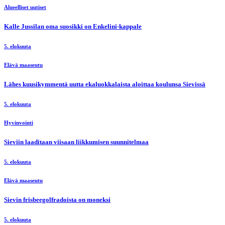
Alueelliset uutiset
Kalle Jussilan oma suosikki on Enkelini-kappale
5. elokuuta
Elävä maaseutu
Lähes kuusikymmentä uutta ekaluokkalaista aloittaa koulunsa Sievissä
5. elokuuta
Hyvinvointi
Sieviin laaditaan viisaan liikkumisen suunnitelmaa
5. elokuuta
Elävä maaseutu
Sievin frisbeegolfradoista on moneksi
5. elokuuta