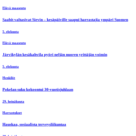
Elävä maaseutu
Saabit valtasivat Sievin – kesäpäiville saapui harrastajia ympäri Suomen
5. elokuuta
Elävä maaseutu
Järvikylän kesäkahvila pyöri neljän nuoren yrittäjän voimin
5. elokuuta
Henkilöt
Pokelan suku kokoontui 30-vuotisjuhlaan
29. heinäkuuta
Harrastukset
Hauskaa, sosiaalista terveysliikuntaa