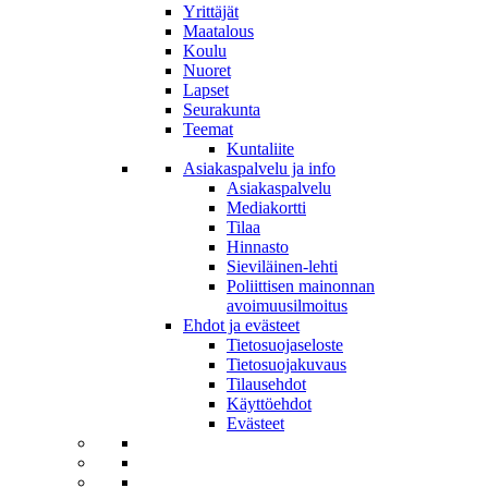
Yrittäjät
Maatalous
Koulu
Nuoret
Lapset
Seurakunta
Teemat
Kuntaliite
Asiakaspalvelu ja info
Asiakaspalvelu
Mediakortti
Tilaa
Hinnasto
Sieviläinen-lehti
Poliittisen mainonnan
avoimuusilmoitus
Ehdot ja evästeet
Tietosuojaseloste
Tietosuojakuvaus
Tilausehdot
Käyttöehdot
Evästeet