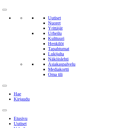
Uutiset
Nuoret
Yrittäjät
Urheilu
Kulttuuri
Henkilöt
Tapahtumat
Lukijalta
Näköislehti
Asiakaspalvelu
Mediakortti
Oma tili
Hae
Kirjaudu
Etusivu
Uutiset