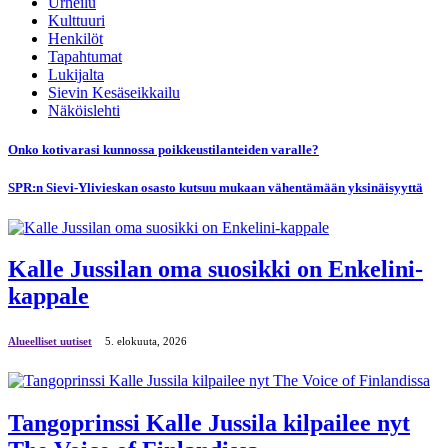
Urheilu
Kulttuuri
Henkilöt
Tapahtumat
Lukijalta
Sievin Kesäseikkailu
Näköislehti
Onko kotivarasi kunnossa poikkeustilanteiden varalle?
SPR:n Sievi-Ylivieskan osasto kutsuu mukaan vähentämään yksinäisyyttä
Kalle Jussilan oma suosikki on Enkelini-
kappale
Alueelliset uutiset
5. elokuuta, 2026
Tangoprinssi Kalle Jussila kilpailee nyt