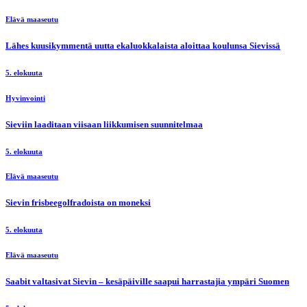
Elävä maaseutu
Lähes kuusikymmentä uutta ekaluokkalaista aloittaa koulunsa Sievissä
5. elokuuta
Hyvinvointi
Sieviin laaditaan viisaan liikkumisen suunnitelmaa
5. elokuuta
Elävä maaseutu
Sievin frisbeegolfradoista on moneksi
5. elokuuta
Elävä maaseutu
Saabit valtasivat Sievin – kesäpäiville saapui harrastajia ympäri Suomen