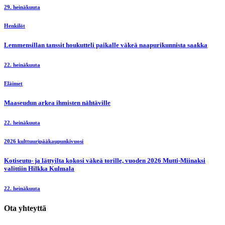
29. heinäkuuta
Henkilöt
Lemmensillan tanssit houkutteli paikalle väkeä naapurikunnista saakka
22. heinäkuuta
Eläimet
Maaseudun arkea ihmisten nähtäville
22. heinäkuuta
2026 kulttuuripääkaupunkivuosi
Kotiseutu- ja lättyilta kokosi väkeä torille, vuoden 2026 Mutti-Miinaksi
valittiin Hilkka Kulmala
22. heinäkuuta
Ota yhteyttä