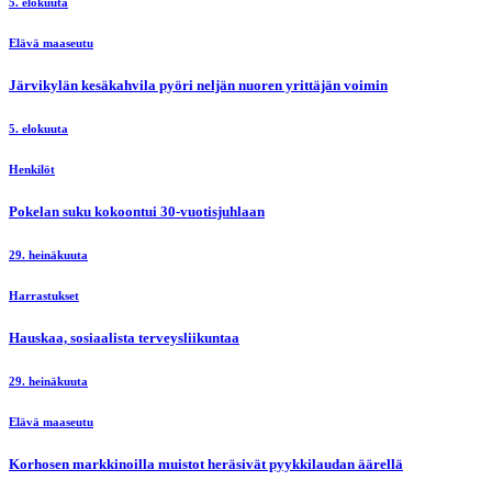
5. elokuuta
Elävä maaseutu
Järvikylän kesäkahvila pyöri neljän nuoren yrittäjän voimin
5. elokuuta
Henkilöt
Pokelan suku kokoontui 30-vuotisjuhlaan
29. heinäkuuta
Harrastukset
Hauskaa, sosiaalista terveysliikuntaa
29. heinäkuuta
Elävä maaseutu
Korhosen markkinoilla muistot heräsivät pyykkilaudan äärellä