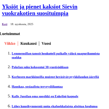
Yksiöt ja pienet kaksiot Sievin
vuokrakotien suosituimpia
Koti
18. syyskuuta, 2025
Luetuimmat
Viikko
Kuukausi
Vuosi
Lemmensillan tanssit houkutteli paikalle väkeä naapurikunnista
saakka
Pokelan suku kokoontui 30-vuotisjuhlaan
Korhosen markkinoilla muistot heräsivät pyykkilaudan äärellä
Hauskaa, sosiaalista terveysliikuntaa
Kalle Jussilan oma suosikki on Enkelini-kappale
Lähes kuusikymmentä uutta ekaluokkalaista aloittaa koulunsa