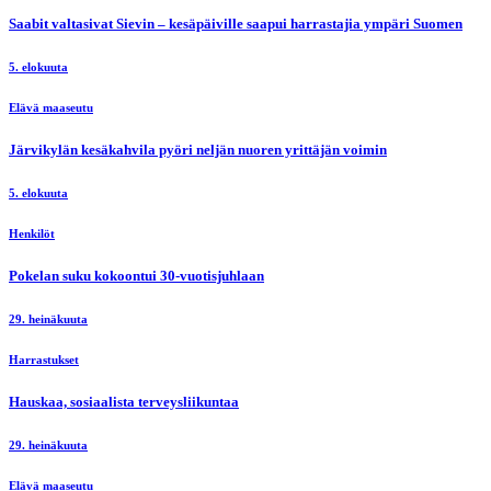
Saabit valtasivat Sievin – kesäpäiville saapui harrastajia ympäri Suomen
5. elokuuta
Elävä maaseutu
Järvikylän kesäkahvila pyöri neljän nuoren yrittäjän voimin
5. elokuuta
Henkilöt
Pokelan suku kokoontui 30-vuotisjuhlaan
29. heinäkuuta
Harrastukset
Hauskaa, sosiaalista terveysliikuntaa
29. heinäkuuta
Elävä maaseutu