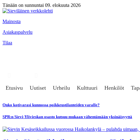
Tänään on sunnuntai 09. elokuuta 2026
Mainosta
Asiakaspalvelu
Tilaa
Hae
Kirjaudu
Etusivu
Uutiset
Urheilu
Kulttuuri
Henkilöt
Tap
Onko kotivarasi kunnossa poikkeustilanteiden varalle?
SPR:n Sievi-Ylivieskan osasto kutsuu mukaan vähentämään yksinäisyyttä