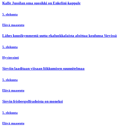
Kalle Jussilan oma suosikki on Enkelini-kappale
5. elokuuta
Elävä maaseutu
Lähes kuusikymmentä uutta ekaluokkalaista aloittaa koulunsa Sievissä
5. elokuuta
Hyvinvointi
Sieviin laaditaan viisaan liikkumisen suunnitelmaa
5. elokuuta
Elävä maaseutu
Sievin frisbeegolfradoista on moneksi
5. elokuuta
Elävä maaseutu