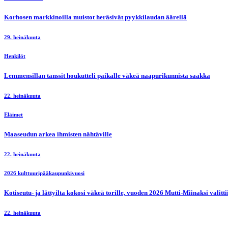
Korhosen markkinoilla muistot heräsivät pyykkilaudan äärellä
29. heinäkuuta
Henkilöt
Lemmensillan tanssit houkutteli paikalle väkeä naapurikunnista saakka
22. heinäkuuta
Eläimet
Maaseudun arkea ihmisten nähtäville
22. heinäkuuta
2026 kulttuuripääkaupunkivuosi
Kotiseutu- ja lättyilta kokosi väkeä torille, vuoden 2026 Mutti-Miinaksi valit
22. heinäkuuta