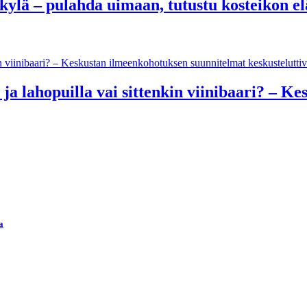
kylä – pulahda uimaan, tutustu kosteikon 
 ja lahopuilla vai sittenkin viinibaari? – 
a
ä