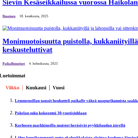
Sievin Kesäseikkailussa vuorossa Haikolan
Ilmainen
18. kesäkuuta, 2025
Monimuotoisuutta puistolla, kukkaniityillä
keskusteluttivat
Paikallisuutiset
4. helmikuuta, 2025
Luetuimmat
Viikko
Kuukausi
Vuosi
Lemmensillan tanssit houkutteli paikalle väkeä naapurikunnista saakk
Pokelan suku kokoontui 30-vuotisjuhlaan
Korhosen markkinoilla muistot heräsivät pyykkilaudan äärellä
Lähes kuusikymmentä uutta ekaluokkalaista aloittaa koulunsa Sieviss