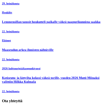
29. heinäkuuta
Henkilöt
Lemmensillan tanssit houkutteli paikalle väkeä naapurikunnista saakka
22. heinäkuuta
Eläimet
Maaseudun arkea ihmisten nähtäville
22. heinäkuuta
2026 kulttuuripääkaupunkivuosi
Kotiseutu- ja lättyilta kokosi väkeä torille, vuoden 2026 Mutti-Miinaksi
valittiin Hilkka Kulmala
22. heinäkuuta
Ota yhteyttä