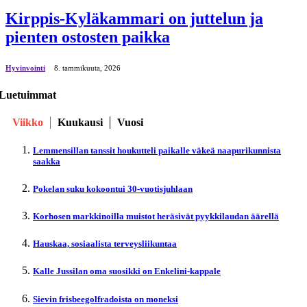
Kirppis-Kyläkammari on juttelun ja
pienten ostosten paikka
Hyvinvointi
8. tammikuuta, 2026
Luetuimmat
Viikko
Kuukausi
Vuosi
Lemmensillan tanssit houkutteli paikalle väkeä naapurikunnista
saakka
Pokelan suku kokoontui 30-vuotisjuhlaan
Korhosen markkinoilla muistot heräsivät pyykkilaudan äärellä
Hauskaa, sosiaalista terveysliikuntaa
Kalle Jussilan oma suosikki on Enkelini-kappale
Sievin frisbeegolfradoista on moneksi