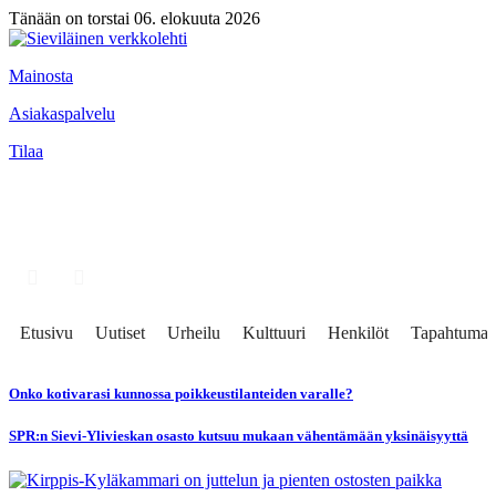
Tänään on torstai 06. elokuuta 2026
Mainosta
Asiakaspalvelu
Tilaa
Etusivu
Uutiset
Urheilu
Kulttuuri
Henkilöt
Tapahtumat
Onko kotivarasi kunnossa poikkeustilanteiden varalle?
SPR:n Sievi-Ylivieskan osasto kutsuu mukaan vähentämään yksinäisyyttä