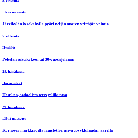
5. elokuuta
Elävä maaseutu
Järvikylän kesäkahvila pyöri neljän nuoren yrittäjän voimin
5. elokuuta
Henkilöt
Pokelan suku kokoontui 30-vuotisjuhlaan
29. heinäkuuta
Harrastukset
Hauskaa, sosiaalista terveysliikuntaa
29. heinäkuuta
Elävä maaseutu
Korhosen markkinoilla muistot heräsivät pyykkilaudan äärellä