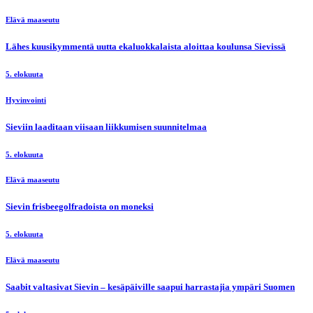
Elävä maaseutu
Lähes kuusikymmentä uutta ekaluokkalaista aloittaa koulunsa Sievissä
5. elokuuta
Hyvinvointi
Sieviin laaditaan viisaan liikkumisen suunnitelmaa
5. elokuuta
Elävä maaseutu
Sievin frisbeegolfradoista on moneksi
5. elokuuta
Elävä maaseutu
Saabit valtasivat Sievin – kesäpäiville saapui harrastajia ympäri Suomen