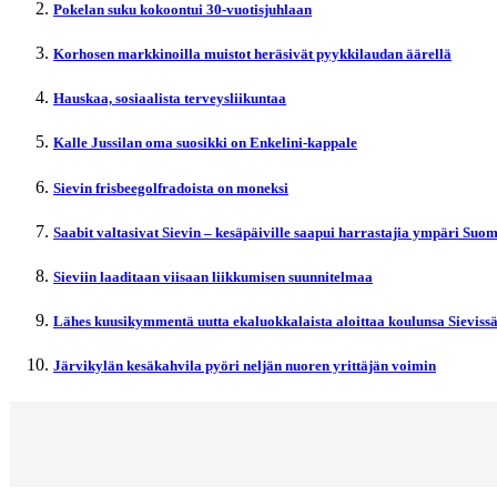
Pokelan suku kokoontui 30-vuotisjuhlaan
Korhosen markkinoilla muistot heräsivät pyykkilaudan äärellä
Hauskaa, sosiaalista terveysliikuntaa
Kalle Jussilan oma suosikki on Enkelini-kappale
Sievin frisbeegolfradoista on moneksi
Saabit valtasivat Sievin – kesäpäiville saapui harrastajia ympäri Suo
Sieviin laaditaan viisaan liikkumisen suunnitelmaa
Lähes kuusikymmentä uutta ekaluokkalaista aloittaa koulunsa Sieviss
Järvikylän kesäkahvila pyöri neljän nuoren yrittäjän voimin