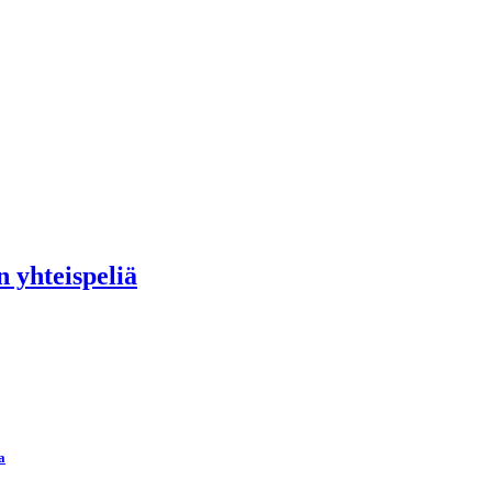
 yhteispeliä
a