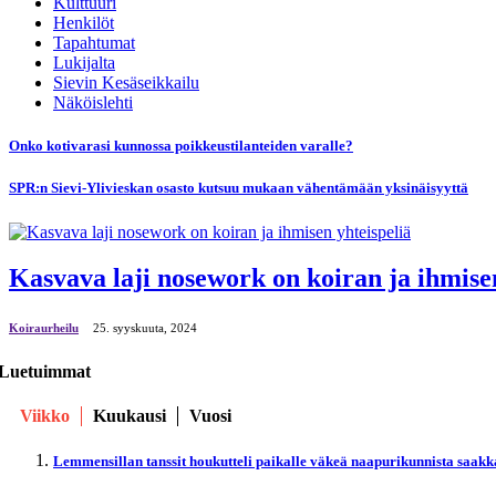
Kulttuuri
Henkilöt
Tapahtumat
Lukijalta
Sievin Kesäseikkailu
Näköislehti
Onko kotivarasi kunnossa poikkeustilanteiden varalle?
SPR:n Sievi-Ylivieskan osasto kutsuu mukaan vähentämään yksinäisyyttä
Kasvava laji nosework on koiran ja ihmisen
Koiraurheilu
25. syyskuuta, 2024
Luetuimmat
Viikko
Kuukausi
Vuosi
Lemmensillan tanssit houkutteli paikalle väkeä naapurikunnista saakk