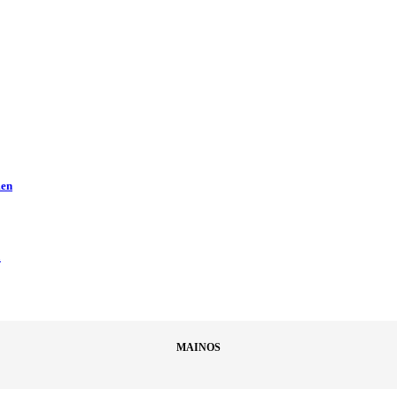
men
ä
MAINOS