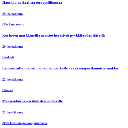
Hauskaa, sosiaalista terveysliikuntaa
29. heinäkuuta
Elävä maaseutu
Korhosen markkinoilla muistot heräsivät pyykkilaudan äärellä
29. heinäkuuta
Henkilöt
Lemmensillan tanssit houkutteli paikalle väkeä naapurikunnista saakka
22. heinäkuuta
Eläimet
Maaseudun arkea ihmisten nähtäville
22. heinäkuuta
2026 kulttuuripääkaupunkivuosi