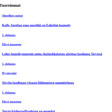
Tuoreimmat
Alueelliset uutiset
Kalle Jussilan oma suosikki on Enkelini-kappale
5. elokuuta
Elävä maaseutu
Lähes kuusikymmentä uutta ekaluokkalaista aloittaa koulunsa Sievissä
5. elokuuta
Hyvinvointi
Sieviin laaditaan viisaan liikkumisen suunnitelmaa
5. elokuuta
Elävä maaseutu
Sievin frisbeegolfradoista on moneksi