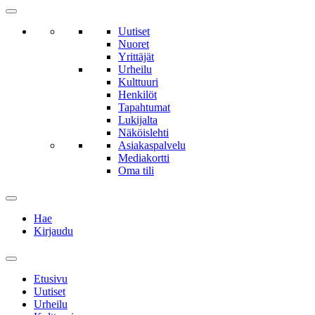
Uutiset
Nuoret
Yrittäjät
Urheilu
Kulttuuri
Henkilöt
Tapahtumat
Lukijalta
Näköislehti
Asiakaspalvelu
Mediakortti
Oma tili
Hae
Kirjaudu
Etusivu
Uutiset
Urheilu