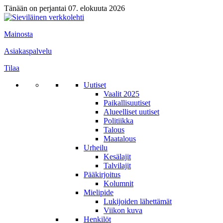
Tänään on perjantai 07. elokuuta 2026
Mainosta
Asiakaspalvelu
Tilaa
Uutiset
Vaalit 2025
Paikallisuutiset
Alueelliset uutiset
Politiikka
Talous
Maatalous
Urheilu
Kesälajit
Talvilajit
Pääkirjoitus
Kolumnit
Mielipide
Lukijoiden lähettämät
Viikon kuva
Henkilöt