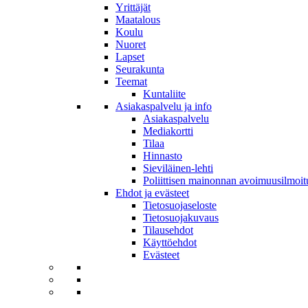
Yrittäjät
Maatalous
Koulu
Nuoret
Lapset
Seurakunta
Teemat
Kuntaliite
Asiakaspalvelu ja info
Asiakaspalvelu
Mediakortti
Tilaa
Hinnasto
Sieviläinen-lehti
Poliittisen mainonnan avoimuusilmoit
Ehdot ja evästeet
Tietosuojaseloste
Tietosuojakuvaus
Tilausehdot
Käyttöehdot
Evästeet