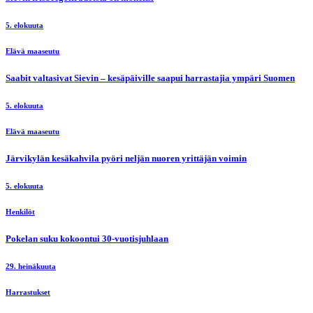
5. elokuuta
Elävä maaseutu
Saabit valtasivat Sievin – kesäpäiville saapui harrastajia ympäri Suomen
5. elokuuta
Elävä maaseutu
Järvikylän kesäkahvila pyöri neljän nuoren yrittäjän voimin
5. elokuuta
Henkilöt
Pokelan suku kokoontui 30-vuotisjuhlaan
29. heinäkuuta
Harrastukset