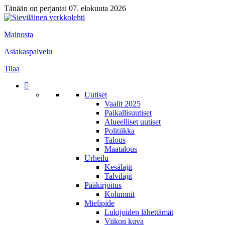
Tänään on perjantai 07. elokuuta 2026
Mainosta
Asiakaspalvelu
Tilaa
Uutiset
Vaalit 2025
Paikallisuutiset
Alueelliset uutiset
Politiikka
Talous
Maatalous
Urheilu
Kesälajit
Talvilajit
Pääkirjoitus
Kolumnit
Mielipide
Lukijoiden lähettämät
Viikon kuva