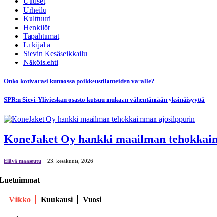
Uutiset
Urheilu
Kulttuuri
Henkilöt
Tapahtumat
Lukijalta
Sievin Kesäseikkailu
Näköislehti
Onko kotivarasi kunnossa poikkeustilanteiden varalle?
SPR:n Sievi-Ylivieskan osasto kutsuu mukaan vähentämään yksinäisyyttä
KoneJaket Oy hankki maailman tehokkaim
Elävä maaseutu
23. kesäkuuta, 2026
Luetuimmat
Viikko
Kuukausi
Vuosi