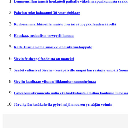
Lemmensillan tanssit houkutteli paikalle väkeä naapurikunnista saakk
Pokelan suku kokoontui 30-vuotisjuhlaan
Korhosen markkinoilla muistot heräsivät pyykkilaudan äärellä
Hauskaa, sosiaalista terveysliikuntaa
Kalle Jussilan oma suosikki on Enkelini-kappale
Sievin frisbeegolfradoista on moneksi
Saabit valtasivat Sievin – kesäpäiville saapui harrastajia ympäri Suo
Sieviin laaditaan viisaan liikkumisen suunnitelmaa
Lähes kuusikymmentä uutta ekaluokkalaista aloittaa koulunsa Sieviss
Järvikylän kesäkahvila pyöri neljän nuoren yrittäjän voimin