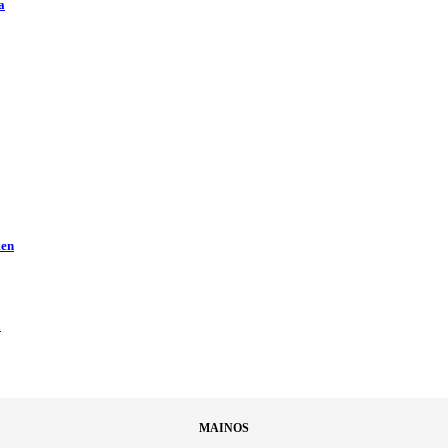
a
men
ä
MAINOS