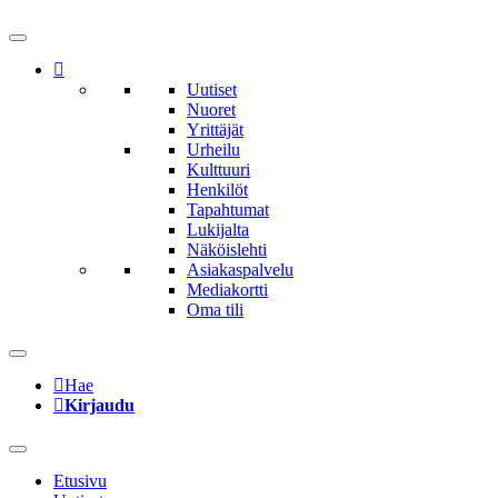
Uutiset
Nuoret
Yrittäjät
Urheilu
Kulttuuri
Henkilöt
Tapahtumat
Lukijalta
Näköislehti
Asiakaspalvelu
Mediakortti
Oma tili
Hae
Kirjaudu
Etusivu