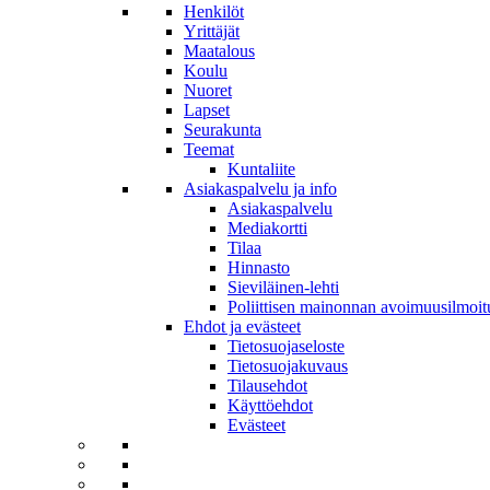
Henkilöt
Yrittäjät
Maatalous
Koulu
Nuoret
Lapset
Seurakunta
Teemat
Kuntaliite
Asiakaspalvelu ja info
Asiakaspalvelu
Mediakortti
Tilaa
Hinnasto
Sieviläinen-lehti
Poliittisen mainonnan avoimuusilmoit
Ehdot ja evästeet
Tietosuojaseloste
Tietosuojakuvaus
Tilausehdot
Käyttöehdot
Evästeet