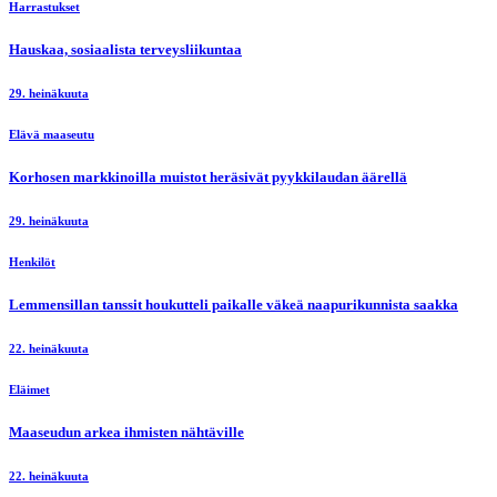
Harrastukset
Hauskaa, sosiaalista terveysliikuntaa
29. heinäkuuta
Elävä maaseutu
Korhosen markkinoilla muistot heräsivät pyykkilaudan äärellä
29. heinäkuuta
Henkilöt
Lemmensillan tanssit houkutteli paikalle väkeä naapurikunnista saakka
22. heinäkuuta
Eläimet
Maaseudun arkea ihmisten nähtäville
22. heinäkuuta