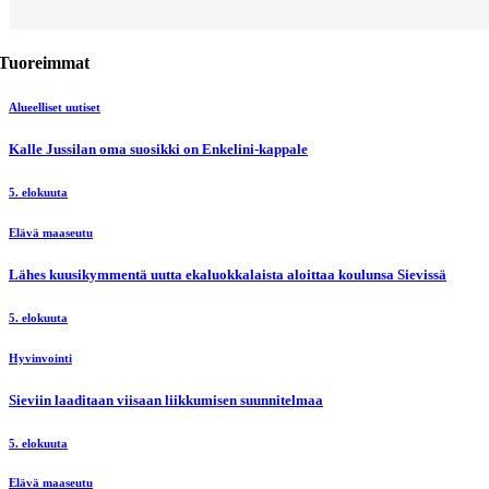
Tuoreimmat
Alueelliset uutiset
Kalle Jussilan oma suosikki on Enkelini-kappale
5. elokuuta
Elävä maaseutu
Lähes kuusikymmentä uutta ekaluokkalaista aloittaa koulunsa Sievissä
5. elokuuta
Hyvinvointi
Sieviin laaditaan viisaan liikkumisen suunnitelmaa
5. elokuuta
Elävä maaseutu