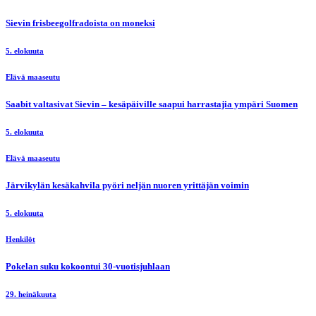
Sievin frisbeegolfradoista on moneksi
5. elokuuta
Elävä maaseutu
Saabit valtasivat Sievin – kesäpäiville saapui harrastajia ympäri Suomen
5. elokuuta
Elävä maaseutu
Järvikylän kesäkahvila pyöri neljän nuoren yrittäjän voimin
5. elokuuta
Henkilöt
Pokelan suku kokoontui 30-vuotisjuhlaan
29. heinäkuuta