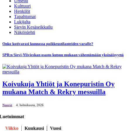
Urheilu
Kulttuuri
Henkilöt
Tapahtumat
Lukijalta
Sievin Kesäseikkailu
Näköislehti
Onko kotivarasi kunnossa poikkeustilanteiden varalle?
SPR:n Sievi-Ylivieskan osasto kutsuu mukaan vähentämään yksinäisyyttä
Koivukuja Yhtiöt ja Konepuristin Oy
mukana Match & Rekry messuilla
Nuoret
4. helmikuuta, 2026
Luetuimmat
Viikko
Kuukausi
Vuosi