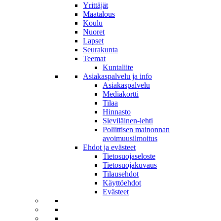
Yrittäjät
Maatalous
Koulu
Nuoret
Lapset
Seurakunta
Teemat
Kuntaliite
Asiakaspalvelu ja info
Asiakaspalvelu
Mediakortti
Tilaa
Hinnasto
Sieviläinen-lehti
Poliittisen mainonnan
avoimuusilmoitus
Ehdot ja evästeet
Tietosuojaseloste
Tietosuojakuvaus
Tilausehdot
Käyttöehdot
Evästeet