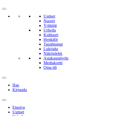
Uutiset
Nuoret
Yrittäjät
Urheilu
Kulttuuri
Henkilöt
Tapahtumat
Lukijalta
Näköislehti
Asiakaspalvelu
Mediakortti
Oma tili
Hae
Kirjaudu
Etusivu
Uutiset