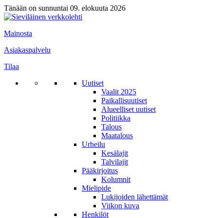
Tänään on sunnuntai 09. elokuuta 2026
Mainosta
Asiakaspalvelu
Tilaa
Uutiset
Vaalit 2025
Paikallisuutiset
Alueelliset uutiset
Politiikka
Talous
Maatalous
Urheilu
Kesälajit
Talvilajit
Pääkirjoitus
Kolumnit
Mielipide
Lukijoiden lähettämät
Viikon kuva
Henkilöt