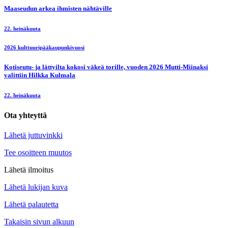
Maaseudun arkea ihmisten nähtäville
22. heinäkuuta
2026 kulttuuripääkaupunkivuosi
Kotiseutu- ja lättyilta kokosi väkeä torille, vuoden 2026 Mutti-Miinaksi
valittiin Hilkka Kulmala
22. heinäkuuta
Ota yhteyttä
Lähetä juttuvinkki
Tee osoitteen muutos
Lähetä ilmoitus
Lähetä lukijan kuva
Lähetä palautetta
Takaisin sivun alkuun