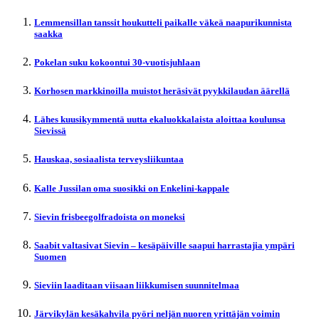
Lemmensillan tanssit houkutteli paikalle väkeä naapurikunnista
saakka
Pokelan suku kokoontui 30-vuotisjuhlaan
Korhosen markkinoilla muistot heräsivät pyykkilaudan äärellä
Lähes kuusikymmentä uutta ekaluokkalaista aloittaa koulunsa
Sievissä
Hauskaa, sosiaalista terveysliikuntaa
Kalle Jussilan oma suosikki on Enkelini-kappale
Sievin frisbeegolfradoista on moneksi
Saabit valtasivat Sievin – kesäpäiville saapui harrastajia ympäri
Suomen
Sieviin laaditaan viisaan liikkumisen suunnitelmaa
Järvikylän kesäkahvila pyöri neljän nuoren yrittäjän voimin