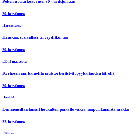
Pokelan suku kokoontui 30-vuotisjuhlaan
29. heinäkuuta
Harrastukset
Hauskaa, sosiaalista terveysliikuntaa
29. heinäkuuta
Elävä maaseutu
Korhosen markkinoilla muistot heräsivät pyykkilaudan äärellä
29. heinäkuuta
Henkilöt
Lemmensillan tanssit houkutteli paikalle väkeä naapurikunnista saakka
22. heinäkuuta
Eläimet