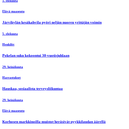
5. elokuuta
Elävä maaseutu
Järvikylän kesäkahvila pyöri neljän nuoren yrittäjän voimin
5. elokuuta
Henkilöt
Pokelan suku kokoontui 30-vuotisjuhlaan
29. heinäkuuta
Harrastukset
Hauskaa, sosiaalista terveysliikuntaa
29. heinäkuuta
Elävä maaseutu
Korhosen markkinoilla muistot heräsivät pyykkilaudan äärellä