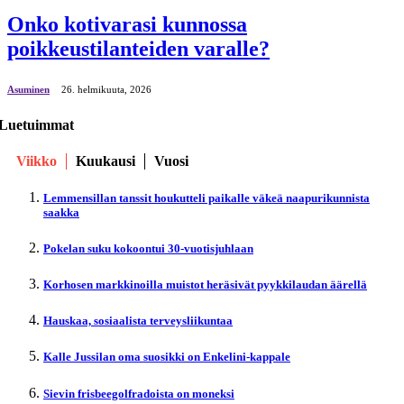
Onko kotivarasi kunnossa
poikkeustilanteiden varalle?
Asuminen
26. helmikuuta, 2026
Luetuimmat
Viikko
Kuukausi
Vuosi
Lemmensillan tanssit houkutteli paikalle väkeä naapurikunnista
saakka
Pokelan suku kokoontui 30-vuotisjuhlaan
Korhosen markkinoilla muistot heräsivät pyykkilaudan äärellä
Hauskaa, sosiaalista terveysliikuntaa
Kalle Jussilan oma suosikki on Enkelini-kappale
Sievin frisbeegolfradoista on moneksi