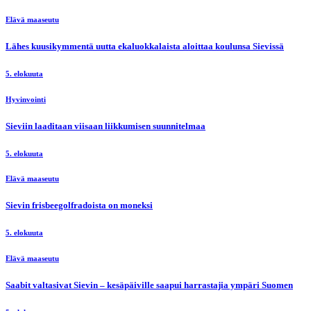
Elävä maaseutu
Lähes kuusikymmentä uutta ekaluokkalaista aloittaa koulunsa Sievissä
5. elokuuta
Hyvinvointi
Sieviin laaditaan viisaan liikkumisen suunnitelmaa
5. elokuuta
Elävä maaseutu
Sievin frisbeegolfradoista on moneksi
5. elokuuta
Elävä maaseutu
Saabit valtasivat Sievin – kesäpäiville saapui harrastajia ympäri Suomen