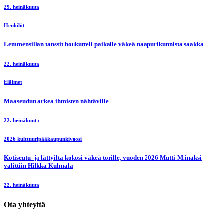
29. heinäkuuta
Henkilöt
Lemmensillan tanssit houkutteli paikalle väkeä naapurikunnista saakka
22. heinäkuuta
Eläimet
Maaseudun arkea ihmisten nähtäville
22. heinäkuuta
2026 kulttuuripääkaupunkivuosi
Kotiseutu- ja lättyilta kokosi väkeä torille, vuoden 2026 Mutti-Miinaksi
valittiin Hilkka Kulmala
22. heinäkuuta
Ota yhteyttä