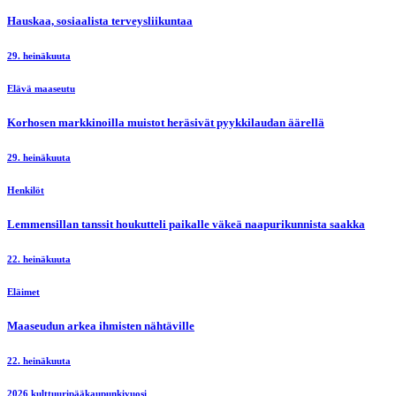
Hauskaa, sosiaalista terveysliikuntaa
29. heinäkuuta
Elävä maaseutu
Korhosen markkinoilla muistot heräsivät pyykkilaudan äärellä
29. heinäkuuta
Henkilöt
Lemmensillan tanssit houkutteli paikalle väkeä naapurikunnista saakka
22. heinäkuuta
Eläimet
Maaseudun arkea ihmisten nähtäville
22. heinäkuuta
2026 kulttuuripääkaupunkivuosi