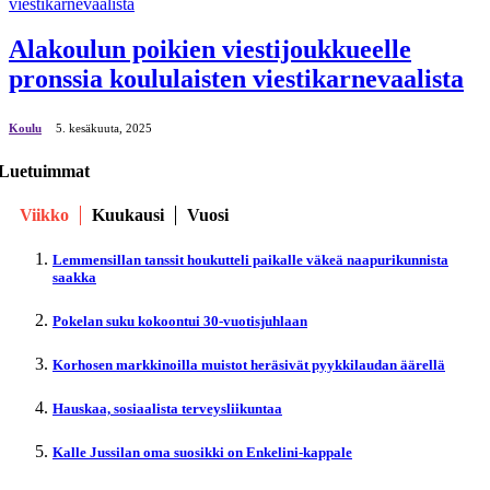
Alakoulun poikien viestijoukkueelle
pronssia koululaisten viestikarnevaalista
Koulu
5. kesäkuuta, 2025
Luetuimmat
Viikko
Kuukausi
Vuosi
Lemmensillan tanssit houkutteli paikalle väkeä naapurikunnista
saakka
Pokelan suku kokoontui 30-vuotisjuhlaan
Korhosen markkinoilla muistot heräsivät pyykkilaudan äärellä
Hauskaa, sosiaalista terveysliikuntaa
Kalle Jussilan oma suosikki on Enkelini-kappale