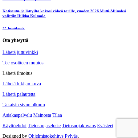
Kotiseutu- ja lättyilta kokosi väkeä torille, vuoden 2026 Mutti-Miinaksi
valittiin Hilkka Kulmala
22. heinäkuuta
Ota yhteyttä
Lähetä juttuvinkki
Tee osoitteen muutos
Lähetä ilmoitus
Lähetä lukijan kuva
Lähetä palautetta
Takaisin sivun alkuun
Asiakaspalvelu
Mainosta
Tilaa
Käyttöehdot
Tietosuojaseloste
Tietosuojakuvaus
Evästeet
Designed by
Ohjelmistokehitys Pylväs
.