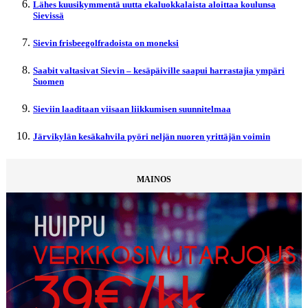
Lähes kuusikymmentä uutta ekaluokkalaista aloittaa koulunsa
Sievissä
Sievin frisbeegolfradoista on moneksi
Saabit valtasivat Sievin – kesäpäiville saapui harrastajia ympäri
Suomen
Sieviin laaditaan viisaan liikkumisen suunnitelmaa
Järvikylän kesäkahvila pyöri neljän nuoren yrittäjän voimin
MAINOS