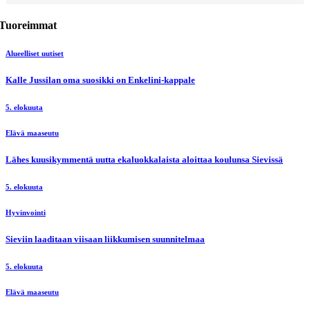
Tuoreimmat
Alueelliset uutiset
Kalle Jussilan oma suosikki on Enkelini-kappale
5. elokuuta
Elävä maaseutu
Lähes kuusikymmentä uutta ekaluokkalaista aloittaa koulunsa Sievissä
5. elokuuta
Hyvinvointi
Sieviin laaditaan viisaan liikkumisen suunnitelmaa
5. elokuuta
Elävä maaseutu