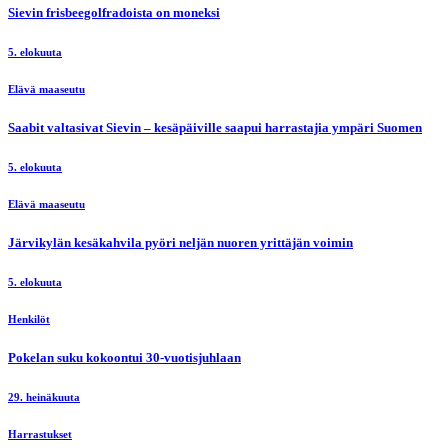
Sievin frisbeegolfradoista on moneksi
5. elokuuta
Elävä maaseutu
Saabit valtasivat Sievin – kesäpäiville saapui harrastajia ympäri Suomen
5. elokuuta
Elävä maaseutu
Järvikylän kesäkahvila pyöri neljän nuoren yrittäjän voimin
5. elokuuta
Henkilöt
Pokelan suku kokoontui 30-vuotisjuhlaan
29. heinäkuuta
Harrastukset