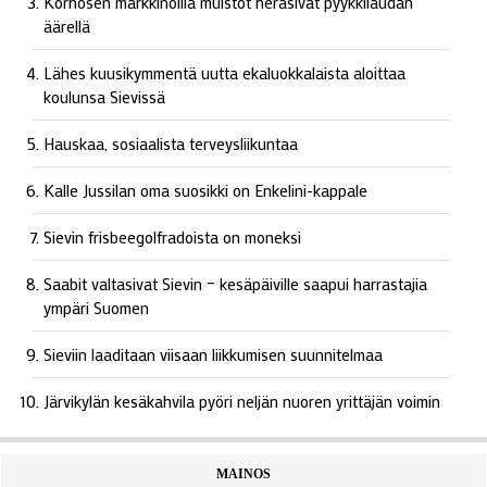
Korhosen markkinoilla muistot heräsivät pyykkilaudan
äärellä
Lähes kuusikymmentä uutta ekaluokkalaista aloittaa
koulunsa Sievissä
Hauskaa, sosiaalista terveysliikuntaa
Kalle Jussilan oma suosikki on Enkelini-kappale
Sievin frisbeegolfradoista on moneksi
Saabit valtasivat Sievin – kesäpäiville saapui harrastajia
ympäri Suomen
Sieviin laaditaan viisaan liikkumisen suunnitelmaa
Järvikylän kesäkahvila pyöri neljän nuoren yrittäjän voimin
MAINOS