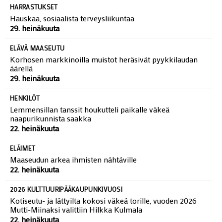
HARRASTUKSET
Hauskaa, sosiaalista terveysliikuntaa
29. heinäkuuta
ELÄVÄ MAASEUTU
Korhosen markkinoilla muistot heräsivät pyykkilaudan
äärellä
29. heinäkuuta
HENKILÖT
Lemmensillan tanssit houkutteli paikalle väkeä
naapurikunnista saakka
22. heinäkuuta
ELÄIMET
Maaseudun arkea ihmisten nähtäville
22. heinäkuuta
2026 KULTTUURIPÄÄKAUPUNKIVUOSI
Kotiseutu- ja lättyilta kokosi väkeä torille, vuoden 2026
Mutti-Miinaksi valittiin Hilkka Kulmala
22. heinäkuuta