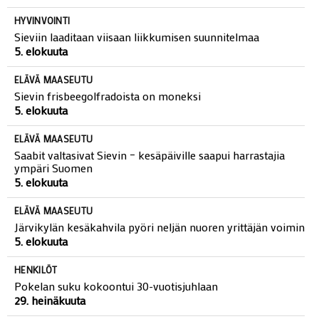
HYVINVOINTI
Sieviin laaditaan viisaan liikkumisen suunnitelmaa
5. elokuuta
ELÄVÄ MAASEUTU
Sievin frisbeegolfradoista on moneksi
5. elokuuta
ELÄVÄ MAASEUTU
Saabit valtasivat Sievin – kesäpäiville saapui harrastajia
ympäri Suomen
5. elokuuta
ELÄVÄ MAASEUTU
Järvikylän kesäkahvila pyöri neljän nuoren yrittäjän voimin
5. elokuuta
HENKILÖT
Pokelan suku kokoontui 30-vuotisjuhlaan
29. heinäkuuta