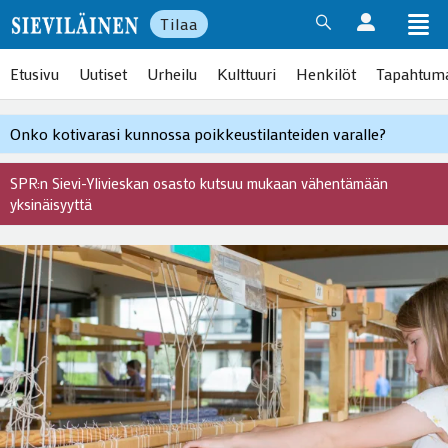
Tilaa
Etusivu
Uutiset
Urheilu
Kulttuuri
Henkilöt
Tapahtum
Onko kotivarasi kunnossa poikkeustilanteiden varalle?
SPR:n Sievi-Ylivieskan osasto kutsuu mukaan vähentämään
yksinäisyyttä