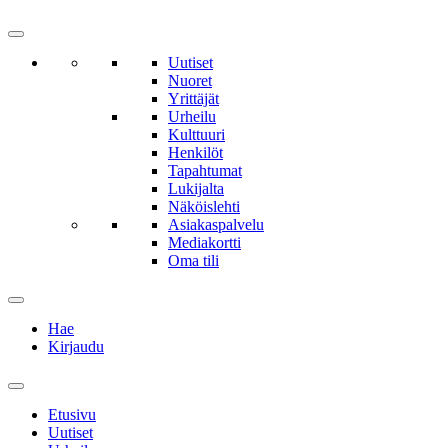
Uutiset
Nuoret
Yrittäjät
Urheilu
Kulttuuri
Henkilöt
Tapahtumat
Lukijalta
Näköislehti
Asiakaspalvelu
Mediakortti
Oma tili
Hae
Kirjaudu
Etusivu
Uutiset