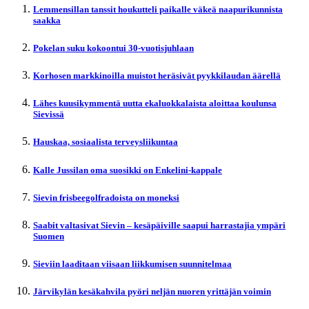
Lemmensillan tanssit houkutteli paikalle väkeä naapurikunnista
saakka
Pokelan suku kokoontui 30-vuotisjuhlaan
Korhosen markkinoilla muistot heräsivät pyykkilaudan äärellä
Lähes kuusikymmentä uutta ekaluokkalaista aloittaa koulunsa
Sievissä
Hauskaa, sosiaalista terveysliikuntaa
Kalle Jussilan oma suosikki on Enkelini-kappale
Sievin frisbeegolfradoista on moneksi
Saabit valtasivat Sievin – kesäpäiville saapui harrastajia ympäri
Suomen
Sieviin laaditaan viisaan liikkumisen suunnitelmaa
Järvikylän kesäkahvila pyöri neljän nuoren yrittäjän voimin