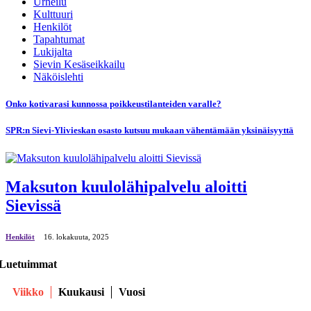
Urheilu
Kulttuuri
Henkilöt
Tapahtumat
Lukijalta
Sievin Kesäseikkailu
Näköislehti
Onko kotivarasi kunnossa poikkeustilanteiden varalle?
SPR:n Sievi-Ylivieskan osasto kutsuu mukaan vähentämään yksinäisyyttä
Maksuton kuulolähipalvelu aloitti
Sievissä
Henkilöt
16. lokakuuta, 2025
Luetuimmat
Viikko
Kuukausi
Vuosi