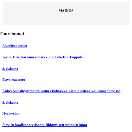
MAINOS
Tuoreimmat
Alueelliset uutiset
Kalle Jussilan oma suosikki on Enkelini-kappale
5. elokuuta
Elävä maaseutu
Lähes kuusikymmentä uutta ekaluokkalaista aloittaa koulunsa Sievissä
5. elokuuta
Hyvinvointi
Sieviin laaditaan viisaan liikkumisen suunnitelmaa