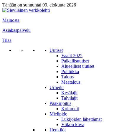
Tänään on sunnuntai 09. elokuuta 2026
Mainosta
Asiakaspalvelu
Tilaa
Uutiset
Vaalit 2025
Paikallisuutiset
Alueelliset uutiset
Politiikka
Talous
Maatalous
Urheilu
Kesälajit
Talvilajit
Pääkirjoitus
Kolumnit
Mielipide
Lukijoiden lähettämät
Viikon kuva
Henkilöt