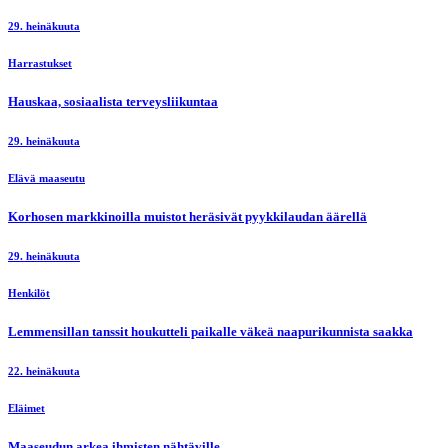
29. heinäkuuta
Harrastukset
Hauskaa, sosiaalista terveysliikuntaa
29. heinäkuuta
Elävä maaseutu
Korhosen markkinoilla muistot heräsivät pyykkilaudan äärellä
29. heinäkuuta
Henkilöt
Lemmensillan tanssit houkutteli paikalle väkeä naapurikunnista saakka
22. heinäkuuta
Eläimet
Maaseudun arkea ihmisten nähtäville