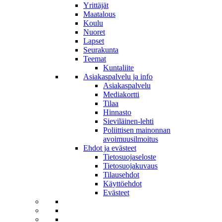
Yrittäjät
Maatalous
Koulu
Nuoret
Lapset
Seurakunta
Teemat
Kuntaliite
Asiakaspalvelu ja info
Asiakaspalvelu
Mediakortti
Tilaa
Hinnasto
Sieviläinen-lehti
Poliittisen mainonnan
avoimuusilmoitus
Ehdot ja evästeet
Tietosuojaseloste
Tietosuojakuvaus
Tilausehdot
Käyttöehdot
Evästeet