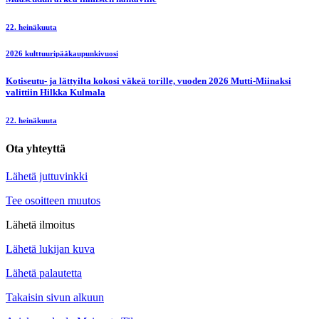
22. heinäkuuta
2026 kulttuuripääkaupunkivuosi
Kotiseutu- ja lättyilta kokosi väkeä torille, vuoden 2026 Mutti-Miinaksi
valittiin Hilkka Kulmala
22. heinäkuuta
Ota yhteyttä
Lähetä juttuvinkki
Tee osoitteen muutos
Lähetä ilmoitus
Lähetä lukijan kuva
Lähetä palautetta
Takaisin sivun alkuun