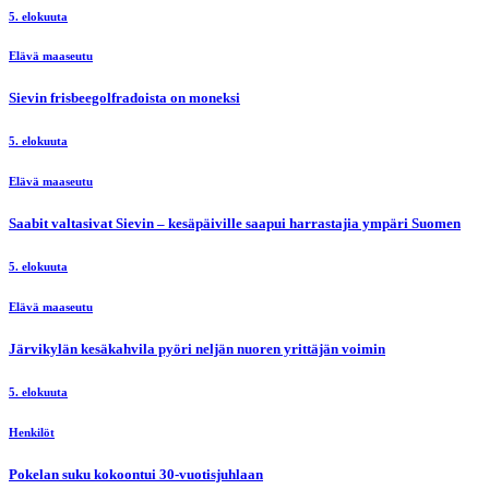
5. elokuuta
Elävä maaseutu
Sievin frisbeegolfradoista on moneksi
5. elokuuta
Elävä maaseutu
Saabit valtasivat Sievin – kesäpäiville saapui harrastajia ympäri Suomen
5. elokuuta
Elävä maaseutu
Järvikylän kesäkahvila pyöri neljän nuoren yrittäjän voimin
5. elokuuta
Henkilöt
Pokelan suku kokoontui 30-vuotisjuhlaan