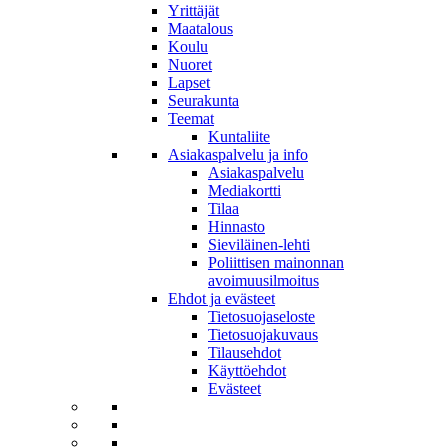
Yrittäjät
Maatalous
Koulu
Nuoret
Lapset
Seurakunta
Teemat
Kuntaliite
Asiakaspalvelu ja info
Asiakaspalvelu
Mediakortti
Tilaa
Hinnasto
Sieviläinen-lehti
Poliittisen mainonnan
avoimuusilmoitus
Ehdot ja evästeet
Tietosuojaseloste
Tietosuojakuvaus
Tilausehdot
Käyttöehdot
Evästeet