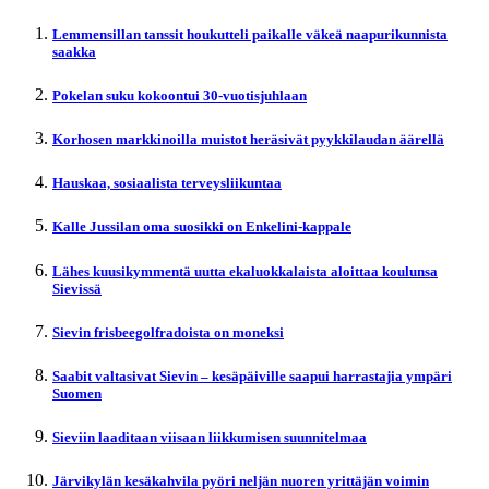
Lemmensillan tanssit houkutteli paikalle väkeä naapurikunnista
saakka
Pokelan suku kokoontui 30-vuotisjuhlaan
Korhosen markkinoilla muistot heräsivät pyykkilaudan äärellä
Hauskaa, sosiaalista terveysliikuntaa
Kalle Jussilan oma suosikki on Enkelini-kappale
Lähes kuusikymmentä uutta ekaluokkalaista aloittaa koulunsa
Sievissä
Sievin frisbeegolfradoista on moneksi
Saabit valtasivat Sievin – kesäpäiville saapui harrastajia ympäri
Suomen
Sieviin laaditaan viisaan liikkumisen suunnitelmaa
Järvikylän kesäkahvila pyöri neljän nuoren yrittäjän voimin