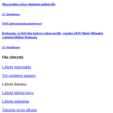
Maaseudun arkea ihmisten nähtäville
22. heinäkuuta
2026 kulttuuripääkaupunkivuosi
Kotiseutu- ja lättyilta kokosi väkeä torille, vuoden 2026 Mutti-Miinaksi
valittiin Hilkka Kulmala
22. heinäkuuta
Ota yhteyttä
Lähetä juttuvinkki
Tee osoitteen muutos
Lähetä ilmoitus
Lähetä lukijan kuva
Lähetä palautetta
Takaisin sivun alkuun