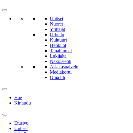
Uutiset
Nuoret
Yrittäjät
Urheilu
Kulttuuri
Henkilöt
Tapahtumat
Lukijalta
Näköislehti
Asiakaspalvelu
Mediakortti
Oma tili
Hae
Kirjaudu
Etusivu
Uutiset