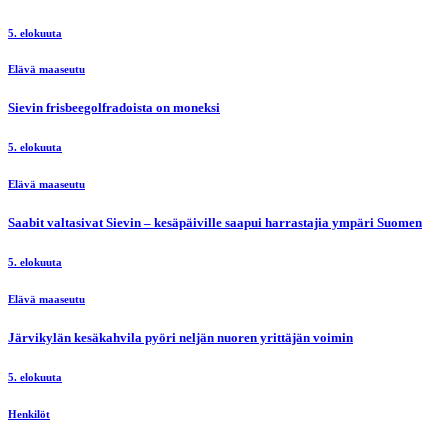
5. elokuuta
Elävä maaseutu
Sievin frisbeegolfradoista on moneksi
5. elokuuta
Elävä maaseutu
Saabit valtasivat Sievin – kesäpäiville saapui harrastajia ympäri Suomen
5. elokuuta
Elävä maaseutu
Järvikylän kesäkahvila pyöri neljän nuoren yrittäjän voimin
5. elokuuta
Henkilöt