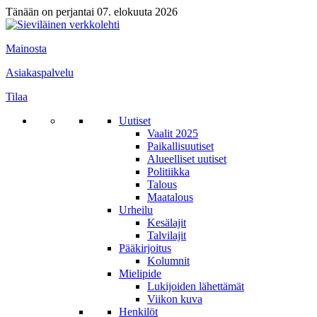
Tänään on perjantai 07. elokuuta 2026
Mainosta
Asiakaspalvelu
Tilaa
Uutiset
Vaalit 2025
Paikallisuutiset
Alueelliset uutiset
Politiikka
Talous
Maatalous
Urheilu
Kesälajit
Talvilajit
Pääkirjoitus
Kolumnit
Mielipide
Lukijoiden lähettämät
Viikon kuva
Henkilöt