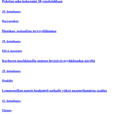
Pokelan suku kokoontui 30-vuotisjuhlaan
29. heinäkuuta
Harrastukset
Hauskaa, sosiaalista terveysliikuntaa
29. heinäkuuta
Elävä maaseutu
Korhosen markkinoilla muistot heräsivät pyykkilaudan äärellä
29. heinäkuuta
Henkilöt
Lemmensillan tanssit houkutteli paikalle väkeä naapurikunnista saakka
22. heinäkuuta
Eläimet