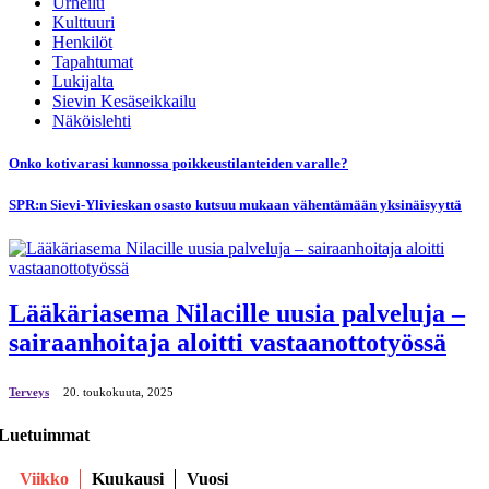
Urheilu
Kulttuuri
Henkilöt
Tapahtumat
Lukijalta
Sievin Kesäseikkailu
Näköislehti
Onko kotivarasi kunnossa poikkeustilanteiden varalle?
SPR:n Sievi-Ylivieskan osasto kutsuu mukaan vähentämään yksinäisyyttä
Lääkäriasema Nilacille uusia palveluja –
sairaanhoitaja aloitti vastaanottotyössä
Terveys
20. toukokuuta, 2025
Luetuimmat
Viikko
Kuukausi
Vuosi